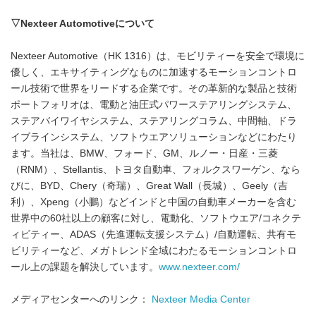
▽
Nexteer Automotive
について
Nexteer Automotive（HK 1316）は、モビリティーを安全で環境に
優しく、エキサイティングなものに加速するモーションコントロ
ール技術で世界をリードする企業です。その革新的な製品と技術
ポートフォリオは、電動と油圧式パワーステアリングシステム、
ステアバイワイヤシステム、ステアリングコラム、中間軸、ドラ
イブラインシステム、ソフトウエアソリューションなどにわたり
ます。当社は、BMW、フォード、GM、ルノー・日産・三菱
（RNM）、Stellantis、トヨタ自動車、フォルクスワーゲン、なら
びに、BYD、Chery（奇瑞）、Great Wall（長城）、Geely（吉
利）、Xpeng（小鵬）などインドと中国の自動車メーカーを含む
世界中の60社以上の顧客に対し、電動化、ソフトウエア/コネクテ
ィビティー、ADAS（先進運転支援システム）/自動運転、共有モ
ビリティーなど、メガトレンド全域にわたるモーションコントロ
ール上の課題を解決しています。
www.nexteer.com/
メディアセンターへのリンク：
Nexteer Media Center