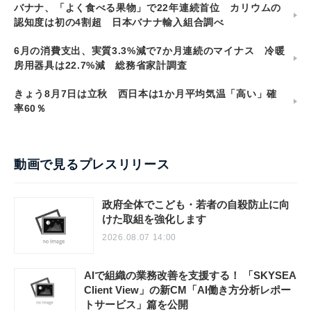
バナナ、「よく食べる果物」で22年連続首位 カリウムの
認知度は初の4割超 日本バナナ輸入組合調べ
6月の消費支出、実質3.3%減で7か月連続のマイナス 冷暖
房用器具は22.7%減 総務省家計調査
きょう8月7日は立秋 西日本は1か月平均気温「高い」確
率60％
動画で見るプレスリリース
政府全体でこども・若者の自殺防止に向
けた取組を強化します
2026.08.07 14:00
AIで組織の業務改善を支援する！ 「SKYSEA
Client View」の新CM「AI働き方分析レポー
トサービス」篇を公開