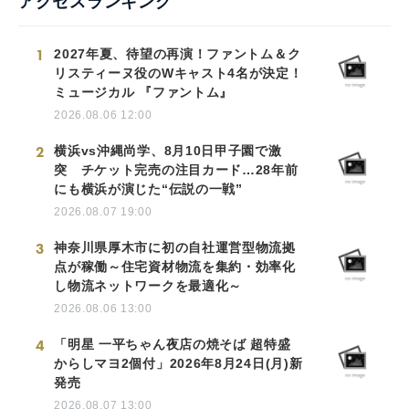
アクセスランキング
1
2027年夏、待望の再演！ファントム＆ク
リスティーヌ役のWキャスト4名が決定！
ミュージカル 『ファントム』
2026.08.06 12:00
2
横浜vs沖縄尚学、8月10日甲子園で激
突 チケット完売の注目カード…28年前
にも横浜が演じた“伝説の一戦”
2026.08.07 19:00
3
神奈川県厚木市に初の自社運営型物流拠
点が稼働～住宅資材物流を集約・効率化
し物流ネットワークを最適化～
2026.08.06 13:00
4
「明星 一平ちゃん夜店の焼そば 超特盛
からしマヨ2個付」2026年8月24日(月)新
発売
2026.08.07 13:00