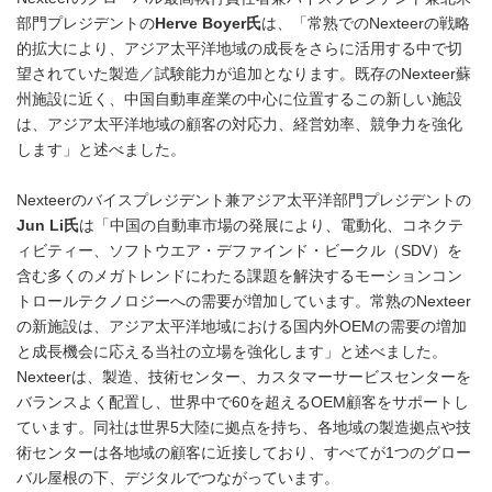
部門プレジデントの
Herve Boyer
氏
は、「常熟でのNexteerの戦略
的拡大により、アジア太平洋地域の成長をさらに活用する中で切
望されていた製造／試験能力が追加となります。既存のNexteer蘇
州施設に近く、中国自動車産業の中心に位置するこの新しい施設
は、アジア太平洋地域の顧客の対応力、経営効率、競争力を強化
します」と述べました。
Nexteerのバイスプレジデント兼アジア太平洋部門プレジデントの
Jun Li
氏
は「中国の自動車市場の発展により、電動化、コネクテ
ィビティー、ソフトウエア・デファインド・ビークル（SDV）を
含む多くのメガトレンドにわたる課題を解決するモーションコン
トロールテクノロジーへの需要が増加しています。常熟のNexteer
の新施設は、アジア太平洋地域における国内外OEMの需要の増加
と成長機会に応える当社の立場を強化します」と述べました。
Nexteerは、製造、技術センター、カスタマーサービスセンターを
バランスよく配置し、世界中で60を超えるOEM顧客をサポートし
ています。同社は世界5大陸に拠点を持ち、各地域の製造拠点や技
術センターは各地域の顧客に近接しており、すべてが1つのグロー
バル屋根の下、デジタルでつながっています。