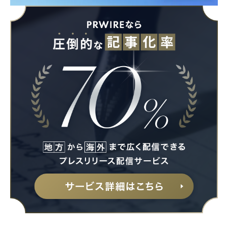
Japanese
English