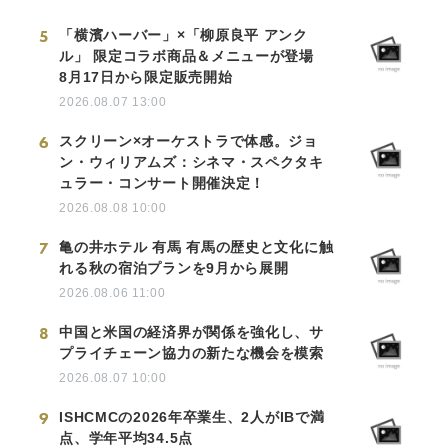
5
「横濱ハーバー」×「柳原良平 アンク
ル」 限定コラボ商品＆メニューが登場
8月17日から限定販売開始
2026.08.07 13:00
6
スクリーン×オーケストラで体感。ジョ
ン・ウィリアムズ：シネマ・スペクタキ
ュラー・コンサート開催決定！
2026.08.08 10:00
7
亀の井ホテル 有馬 有馬の歴史と文化に触
れる秋の宿泊プランを9月から展開
2026.08.06 11:00
8
中国と米国の経済界が関係を強化し、サ
プライチェーン協力の新たな機会を模索
2026.08.07 10:00
9
ISHCMCの2026年卒業生、2人がIBで満
点、学年平均34.5点