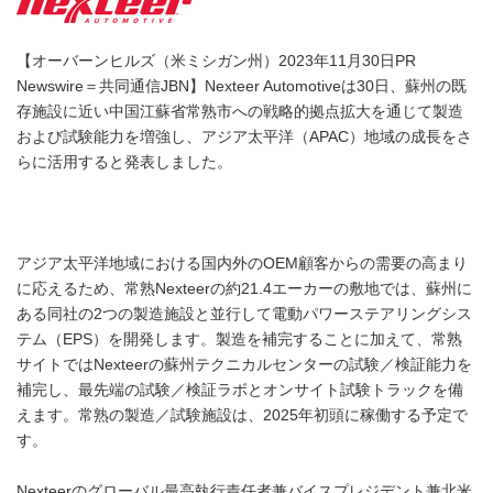
【オーバーンヒルズ（米ミシガン州）2023年11月30日PR
Newswire＝共同通信JBN】Nexteer Automotiveは30日、蘇州の既
存施設に近い中国江蘇省常熟市への戦略的拠点拡大を通じて製造
および試験能力を増強し、アジア太平洋（APAC）地域の成長をさ
らに活用すると発表しました。
アジア太平洋地域における国内外のOEM顧客からの需要の高まり
に応えるため、常熟Nexteerの約21.4エーカーの敷地では、蘇州に
ある同社の2つの製造施設と並行して電動パワーステアリングシス
テム（EPS）を開発します。製造を補完することに加えて、常熟
サイトではNexteerの蘇州テクニカルセンターの試験／検証能力を
補完し、最先端の試験／検証ラボとオンサイト試験トラックを備
えます。常熟の製造／試験施設は、2025年初頭に稼働する予定で
す。
Nexteerのグローバル最高執行責任者兼バイスプレジデント兼北米