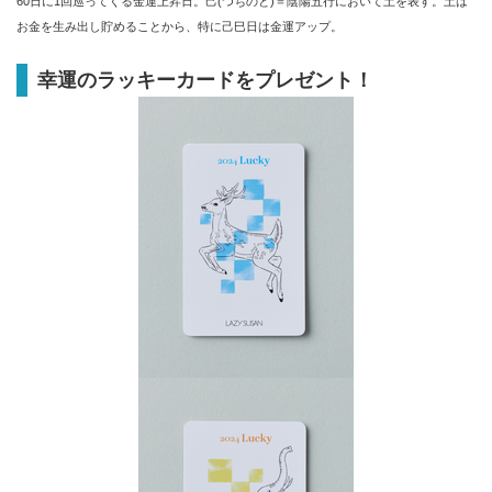
60日に1回巡ってくる金運上昇日。己(つちのと)＝陰陽五行において土を表す。土は
お金を生み出し貯めることから、特に己巳日は金運アップ。
幸運のラッキーカードをプレゼント！