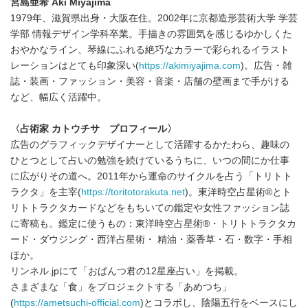
宮島亜希 Aki Miyajima
1979年、滋賀県出身・大阪在住。2002年に京都造形芸術大学 学芸
学部 情報デザイン学科卒業。手描きの雰囲気を感じるゆかしくた
おやかなライン、琴線にふれる絶巧なカラーで彩られるイラスト
レーションはとても印象深い(
https://akimiyajima.com
)。広告・雑
誌・装画・ファッション・美容・音楽・店舗の壁画まで手がける
など、幅広く活躍中。
〈占術家 カトウチサ プロフィール〉
広告のグラフィックデザイナーとして活躍するかたわら、趣味の
ひとつとして占いの勉強を続けているうちに、いつの間にか仕事
に広がりその道へ。2011年から運命のサイクルを占う「トリトト
ラクタ」を主宰(
https://toritotorakuta.net
)。東洋時空占星術®︎とト
リトトラクタカードなどをもちいての鑑定や女性ファッション誌
に寄稿も。鑑定に使うもの：東洋時空占星術®・トリトトラクタカ
ード・ダウジング・西洋占星術・ 精油・薬香草・石・数字・手相
ほか。
リンネル.jpにて「おぱんつ君の12星座占い」を掲載。
さまざまな「食」をプロジェクトする「あめつち」
(
https://ametsuchi-official.com
)とコラボし、陰陽五行をベースにし