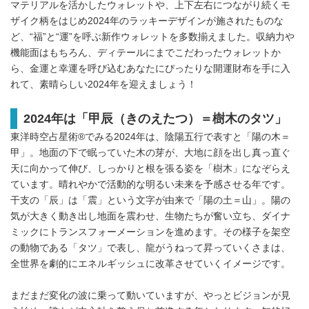
マテリアルを活かしたウォレットや、上下左右につながり続くモ
ザイク柄をはじめ2024年のラッキーデザインが施されたものな
ど、“福”と“運”を呼ぶ新作ウォレットを多数揃えました。収納力や
機能面はもちろん、ディテールにまでこだわったウォレットか
ら、金運と幸運を呼び込むあなたにぴったりな開運財布を手に入
れて、素晴らしい2024年を迎えましょう！
2024年は「甲辰（きのえたつ）＝樹木のタツ」
東洋時空占星術®でみる2024年は、陰陽五行で表すと「陽の木＝
甲」。地面の下で眠っていた木の芽が、大地に顔を出し真っ直ぐ
天に向かって伸び、しっかりと根を張る姿を「樹木」になぞらえ
ています。晴れやかで活動的な明るい未来を予感させる年です。
干支の「辰」は「震」という文字が由来で「陽の土＝山」。陽の
気が大きく動き出し地面を震わせ、生物たちが奮い立ち、ダイナ
ミックにトランスフォーメーションを進めます。その様子を架空
の動物である「タツ」で表し、龍がうねって昇っていくさまは、
全世界を劇的にエネルギッシュに改革させていくイメージです。
まだまだ変化の波に乗って動いていますが、やっとビジョンが見