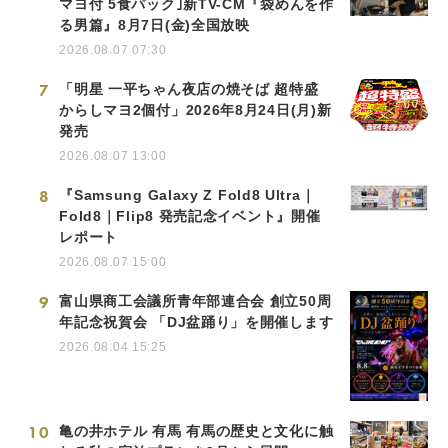
マヨ付 5食パック｣新TV-CM『袋めんを作
る男篇』8月7日(金)全国放映
2026.08.07 07:30
7
「明星 一平ちゃん夜店の焼そば 超特盛
からしマヨ2個付」2026年8月24日(月)新
発売
2026.08.07 13:00
8
『Samsung Galaxy Z Fold8 Ultra｜
Fold8｜Flip8 発売記念イベント』開催
レポート
2026.08.07 15:00
9
富山県商工会議所青年部連合会 創立50周
年記念祝賀会 「DJ盆踊り」を開催します
2026.08.04 15:25
10
亀の井ホテル 有馬 有馬の歴史と文化に触