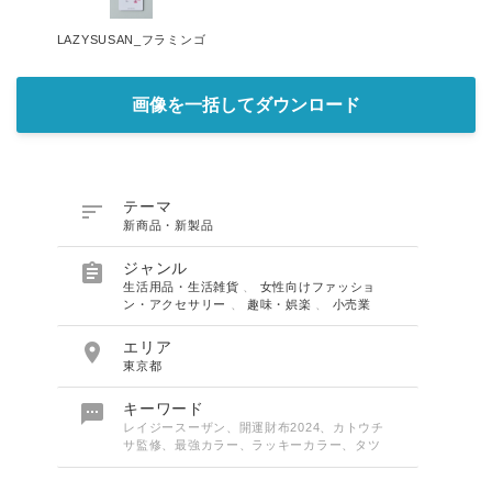
LAZYSUSAN_フラミンゴ
画像を一括してダウンロード

テーマ
新商品・新製品

ジャンル
生活用品・生活雑貨
、
女性向けファッショ
ン・アクセサリー
、
趣味・娯楽
、
小売業

エリア
東京都

キーワード
レイジースーザン、開運財布2024、カトウチ
サ監修、最強カラー、ラッキーカラー、タツ