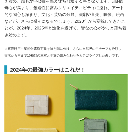
え始め、誰もが中心軸を整え保ち前進する年となります。知的好
奇心が高まり、創造性に富みクリエイティビティに溢れ、アート
的な関心も深まり、文化・芸術の分野、演劇や音楽、映像、絵画
などが、さらに盛んになるでしょう。2020年から変貌してきたこ
とが、2024年、2025年と進化を遂げて、皆なの心がやっと落ち着
き始めます。
※東洋時空占星術®‐森羅万象を陰と陽に分け、さらに自然界のモチーフを分類し、
樹木から雨まで10種類の主室と干支の組み合わせをカテゴライズした占いです。
2024年の最強カラーはこれだ！