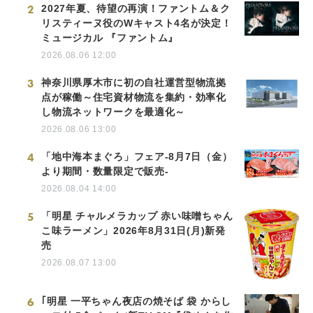
2
2027年夏、待望の再演！ファントム＆ク
リスティーヌ役のWキャスト4名が決定！
ミュージカル 『ファントム』
2026.08.06 12:00
3
神奈川県厚木市に初の自社運営型物流拠
点が稼働～住宅資材物流を集約・効率化
し物流ネットワークを最適化～
2026.08.06 13:00
4
「地中海本まぐろ」フェア-8月7日（金）
より期間・数量限定で販売-
2026.08.04 14:00
5
「明星 チャルメラカップ 赤い味噌ちゃん
こ味ラーメン」2026年8月31日(月)新発
売
2026.08.07 13:00
6
｢明星 一平ちゃん夜店の焼そば 袋 からし