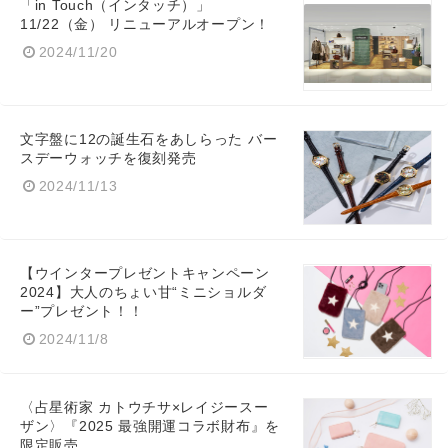
「in Touch（インタッチ）」
11/22（金） リニューアルオープン！
2024/11/20
文字盤に12の誕生石をあしらった バー
スデーウォッチを復刻発売
2024/11/13
【ウインタープレゼントキャンペーン
2024】大人のちょい甘“ミニショルダ
ー”プレゼント！！
2024/11/8
〈占星術家 カトウチサ×レイジースー
ザン〉『2025 最強開運コラボ財布』を
限定販売