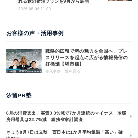
れる秋の宿泊プランを9月から展開
2026.08.06 11:00
お客様の声・活用事例
戦略的広報で堺の魅力を全国へ。プレ
スリリースを起点に広がる情報発信の
好循環【堺市様】
導入事例一覧を見る
汐留PR塾
6月の消費支出、実質3.3%減で7か月連続のマイナス 冷暖
房用器具は22.7%減 総務省家計調査
きょう8月7日は立秋 西日本は1か月平均気温「高い」確