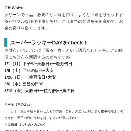
Off White
クリーンで上品。必要のない縁を切り、よくない運をリセットす
るパワフルな浄化作用があり、これまでの金運を清め高めて、お
金の巡りを良くします。
スーパーラッキーDAYをcheck！
お財布がパンパンに「張る＝春」という語呂合わせから、この時
期にお財布を新調するのがおすすめ！
1/1（月）甲子※+天赦日+一粒万倍日
1/6（土）己巳の日※+大安
1/28（日）一粒万倍日+大安
3/6（水）己巳の日※
3/15（金）天赦日+一粒万倍日+寅の日
※甲子（きのえね）
十干と十二支とを組み合わせたものの第一番目。大黒天と縁があり物事の始まりの日
とされ、甲子の日に行動を起こすといい運の流れに。
※己巳日 （つちのとみのひ）