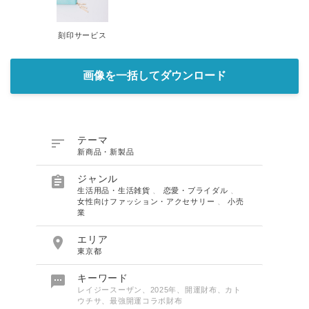
English
刻印サービス
画像を一括してダウンロード

テーマ
新商品・新製品

ジャンル
生活用品・生活雑貨
、
恋愛・ブライダル
、
女性向けファッション・アクセサリー
、
小売
業

エリア
東京都

キーワード
レイジースーザン、2025年、開運財布、カト
ウチサ、最強開運コラボ財布