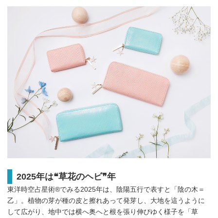
2025年は❝草花のヘビ❞年
東洋時空占星術®︎でみる2025年は、陰陽五行で表すと「陰の木＝
乙」。植物の芽が種の皮と擦れあって発芽し、大地を這うように
して広がり、地中では横へ奥へと根を張り伸びゆく様子を「草