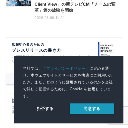
Client View」の新テレビCM「チームの変
革」篇の放映を開始
2026.08.06 11:04
広報初心者のための
プレスリリースの書き方
共同通信社グループのノウハウをもとにプレスリ
リースの基本的なポイントを解説！
当社では、「
プライバシーポリシー
」に定める通
り、本ウェブサイトとサービスを快適にご利用いた
詳細を見る
だき、また、どのように活用されているのかを当社
で詳しく把握するために、Cookie を使用していま
す。
記者ハンドブック第14版
文書を書くすべての人におすすめです！
同意する
拒否する
電子書籍も発売中！