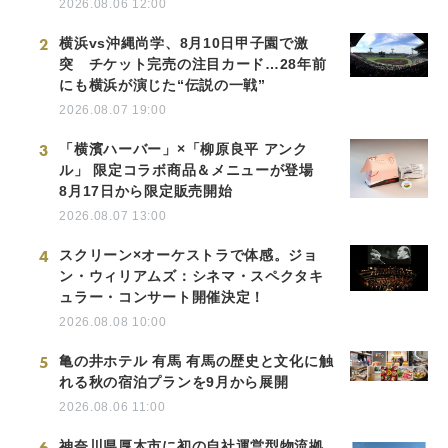
2026.08.06 12:00
2
横浜vs沖縄尚学、8月10日甲子園で激
突 チケット完売の注目カード…28年前
にも横浜が演じた“伝説の一戦”
2026.08.07 19:00
3
「横濱ハーバー」×「柳原良平 アンク
ル」 限定コラボ商品＆メニューが登場
8月17日から限定販売開始
2026.08.07 13:00
4
スクリーン×オーケストラで体感。ジョ
ン・ウィリアムズ：シネマ・スペクタキ
ュラー・コンサート開催決定！
2026.08.08 10:00
5
亀の井ホテル 有馬 有馬の歴史と文化に触
れる秋の宿泊プランを9月から展開
2026.08.06 11:00
6
神奈川県厚木市に初の自社運営型物流拠