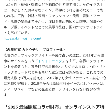
もに女性・植物・動物などを独自の世界観で描く。そのイラスト
は、ゆかしくたおやかなライン、琴線にふれる絶巧なカラーで彩
られる。広告・雑誌・装画・ファッション・美容・音楽・フー
ド・店舗の壁画まで手がけ、注目を集め幅広く活躍中。個展やグ
ループ展、イベントなどでの展示作品は、国内外でスポットライ
トを浴びている。
https://akimiyajima.com/
〈占星術家 カトウチサ プロフィール〉
広告のグラフィックデザイナーを経て占いの道に。2011年から運
命のサイクルを占う「
トリトトラクタ
」を主宰。各界にクライア
ントを多数もち、東洋時空占星術®︎とオリジナルタロットのトリト
トラクタカードなどをもちいた鑑定には定評がある。これまでの
鑑定人数は3万人を超える。2017年より女性ファッション誌を中心
に連載や寄稿も。2019年からは陰陽五行をベースにしたハーバル
ティーやスイーツなどの企画監修、デザインを行ない好評を博
す。
「2025 最強開運コラボ財布」 オンラインストア特