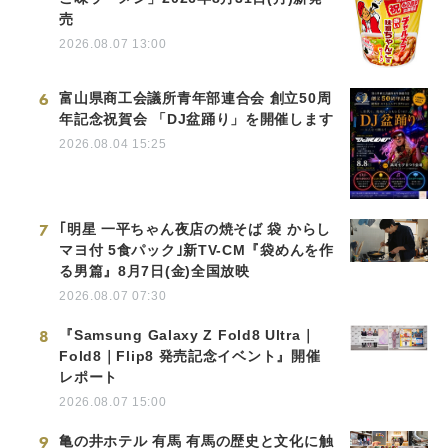
売
2026.08.07 13:00
6
富山県商工会議所青年部連合会 創立50周
年記念祝賀会 「DJ盆踊り」を開催します
2026.08.04 15:25
7
｢明星 一平ちゃん夜店の焼そば 袋 からし
マヨ付 5食パック｣新TV-CM『袋めんを作
る男篇』8月7日(金)全国放映
2026.08.07 07:30
8
『Samsung Galaxy Z Fold8 Ultra｜
Fold8｜Flip8 発売記念イベント』開催
レポート
2026.08.07 15:00
9
亀の井ホテル 有馬 有馬の歴史と文化に触