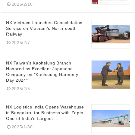
2025/2/10
NX Vietnam Launches Consolidation
Service on Vietnam's North-south
Railway
2025/2/7
NX Taiwan’s Kaohsiung Branch
Honored as Excellent Japanese
Company on "Kaohsiung Harmony
Day 2024"
Japanese
2025/2/5
NX Logistics India Opens Warehouse
in Bengaluru for Business with Zepto,
One of India's Largest ...
English
2025/1/30