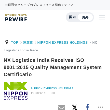
共同通信グループのプレスリリース配信メディア
KYODO NEWS
国内
海外
PRWIRE
TOP
陸運業
NIPPON EXPRESS HOLDINGS
NX
Logistics India Rece…
NX Logistics India Receives ISO
9001:2015 Quality Management System
Certificatio
NIPPON EXPRESS HOLDINGS
2024/1/9 15:00