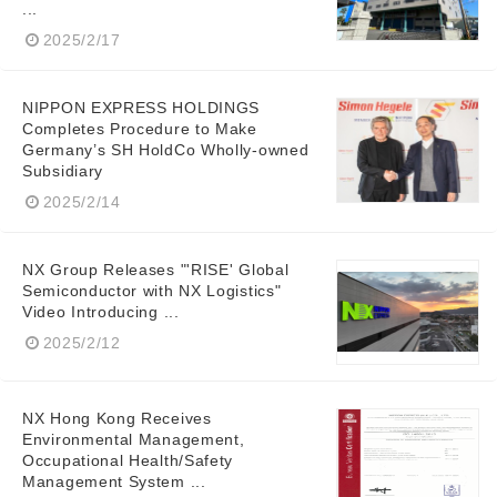
...
2025/2/17
NIPPON EXPRESS HOLDINGS
Completes Procedure to Make
Germany’s SH HoldCo Wholly-owned
Subsidiary
2025/2/14
NX Group Releases "'RISE' Global
Semiconductor with NX Logistics"
Video Introducing ...
2025/2/12
NX Hong Kong Receives
Environmental Management,
Occupational Health/Safety
Management System ...