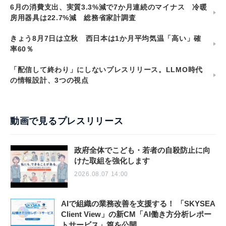
6月の消費支出、実質3.3%減で7か月連続のマイナス 冷暖
房用器具は22.7%減 総務省家計調査
きょう8月7日は立秋 西日本は1か月平均気温「高い」確
率60％
「配信して終わり」にしないプレスリリース。LLMO時代
の情報設計、3つの視点
動画で見るプレスリリース
政府全体でこども・若者の自殺防止に向
けた取組を強化します
2026.08.07 14:00
AIで組織の業務改善を支援する！ 「SKYSEA
Client View」の新CM「AI働き方分析レポー
トサービス」篇を公開