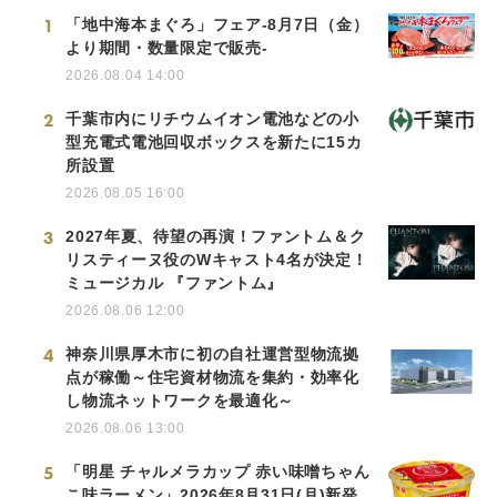
1
「地中海本まぐろ」フェア-8月7日（金）
より期間・数量限定で販売-
2026.08.04 14:00
2
千葉市内にリチウムイオン電池などの小
型充電式電池回収ボックスを新たに15カ
所設置
2026.08.05 16:00
3
2027年夏、待望の再演！ファントム＆ク
リスティーヌ役のWキャスト4名が決定！
ミュージカル 『ファントム』
2026.08.06 12:00
4
神奈川県厚木市に初の自社運営型物流拠
点が稼働～住宅資材物流を集約・効率化
し物流ネットワークを最適化～
2026.08.06 13:00
5
「明星 チャルメラカップ 赤い味噌ちゃん
こ味ラーメン」2026年8月31日(月)新発