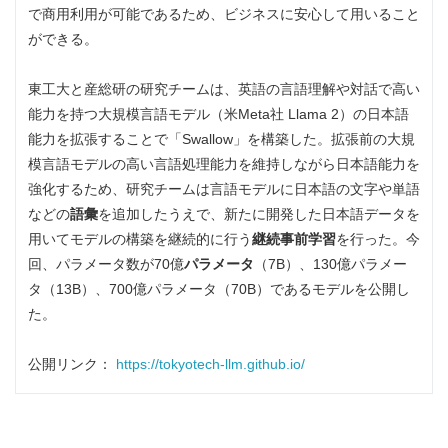
で商用利用が可能であるため、ビジネスに安心して用いること
ができる。
東工大と産総研の研究チームは、英語の言語理解や対話で高い
能力を持つ大規模言語モデル（米Meta社 Llama 2）の日本語
能力を拡張することで「Swallow」を構築した。拡張前の大規
模言語モデルの高い言語処理能力を維持しながら日本語能力を
強化するため、研究チームは言語モデルに日本語の文字や単語
などの
語彙
を追加したうえで、新たに開発した日本語データを
用いてモデルの構築を継続的に行う
継続事前学習
を行った。今
回、パラメータ数が70億
パラメータ
（7B）、130億パラメー
タ（13B）、700億パラメータ（70B）であるモデルを公開し
た。
公開リンク：
https://tokyotech-llm.github.io/