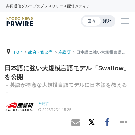
共同通信グループのプレスリリース配信メディア
KYODO NEWS
海外
国内
PRWIRE
TOP
政府・官公庁
産総研
日本語に強い大規模言語…
日本語に強い大規模言語モデル「Swallow」
を公開
－英語が得意な大規模言語モデルに日本語を教える
－
産総研
2023/12/21 15:25