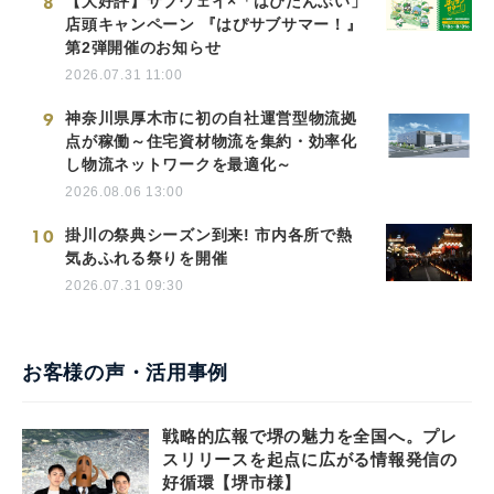
8
【大好評】サブウェイ×「はぴだんぶい」
店頭キャンペーン 『はぴサブサマー！』
第2弾開催のお知らせ
2026.07.31 11:00
9
神奈川県厚木市に初の自社運営型物流拠
点が稼働～住宅資材物流を集約・効率化
し物流ネットワークを最適化～
2026.08.06 13:00
10
掛川の祭典シーズン到来! 市内各所で熱
気あふれる祭りを開催
2026.07.31 09:30
お客様の声・活用事例
戦略的広報で堺の魅力を全国へ。プレ
スリリースを起点に広がる情報発信の
好循環【堺市様】