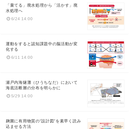
「棄てる」廃水処理から「活かす」廃
水処理へ
6/24 14:00
運動をすると認知課題中の脳活動が変
化する
6/11 14:00
瀬戸内海燧灘（ひうちなだ）において
海底活断層の分布を明らかに
5/29 14:00
麹菌に有用物質の“設計図”を素早く読み
込ませる方法