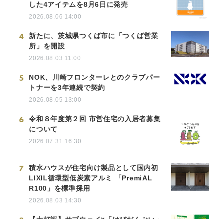
した4アイテムを8月6日に発売
2026.08.06 14:00
4
新たに、茨城県つくば市に「つくば営業
所」を開設
2026.08.03 11:00
5
NOK、川崎フロンターレとのクラブパー
トナーを3年連続で契約
2026.08.05 13:00
6
令和８年度第２回 市営住宅の入居者募集
について
2026.07.31 16:30
7
積水ハウスが住宅向け製品として国内初
LIXIL循環型低炭素アルミ 「PremiAL
R100」を標準採用
2026.08.03 14:30