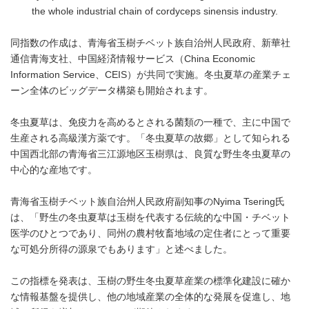
the whole industrial chain of cordyceps sinensis industry.
同指数の作成は、青海省玉樹チベット族自治州人民政府、新華社
通信青海支社、中国経済情報サービス（China Economic
Information Service、CEIS）が共同で実施。冬虫夏草の産業チェ
ーン全体のビッグデータ構築も開始されます。
冬虫夏草は、免疫力を高めるとされる菌類の一種で、主に中国で
生産される高級漢方薬です。「冬虫夏草の故郷」として知られる
中国西北部の青海省三江源地区玉樹県は、良質な野生冬虫夏草の
中心的な産地です。
青海省玉樹チベット族自治州人民政府副知事のNyima Tsering氏
は、「野生の冬虫夏草は玉樹を代表する伝統的な中国・チベット
医学のひとつであり、同州の農村牧畜地域の定住者にとって重要
な可処分所得の源泉でもあります」と述べました。
この指標を発表は、玉樹の野生冬虫夏草産業の標準化建設に確か
な情報基盤を提供し、他の地域産業の全体的な発展を促進し、地