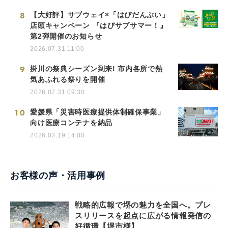
8
【大好評】サブウェイ×「はぴだんぶい」
店頭キャンペーン 『はぴサブサマー！』
第2弾開催のお知らせ
2026.07.31 11:00
9
掛川の祭典シーズン到来! 市内各所で熱
気あふれる祭りを開催
2026.07.31 09:30
10
愛媛県「災害時医療提供体制確保事業」
向け医療コンテナを納品
2026.03.19 14:00
お客様の声・活用事例
戦略的広報で堺の魅力を全国へ。プレ
スリリースを起点に広がる情報発信の
好循環【堺市様】