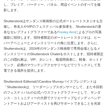
し、プレミア、パーティー、パネル、周辺イベントのすべてを撮
影します。
Shutterstockはサンダンス映画祭の公式ポートレートスタジオも主
催し、有名人やVIPのフェスティバル参加者を、Shutterstockの著
名なセレブフォトグラファーである
Presley Ann
によるプロの写真
撮影に招待します。招待者限定のポートレートスタジオは、ヒー
バーアベニューとメインストリートの角に位置します。さらに、
Shutterstockは、2024年のサンダンス映画祭で専用会場となるメ
インストリートのShutterstock Chaletをホストします。招待者限定
のこの隠れ家は、VIP、タレント、報道関係者に、軽食、ホットド
リンク、必携のマウンテンアクセサリーなどでリラックスして充
電できる場所を提供します。
Shutterstock EditorialのCandice Murrayバイスプレジデントは
「Shutterstockは、リーダーシップスポンサーとして、また今回初
のフェスティバルの公式ハウスフォトグラファーとして、サンダ
ンス・コミュニティーの大胆でクリエーティブなインディペンデ
ントアートおよびアーティストを再びサポートできることを光栄