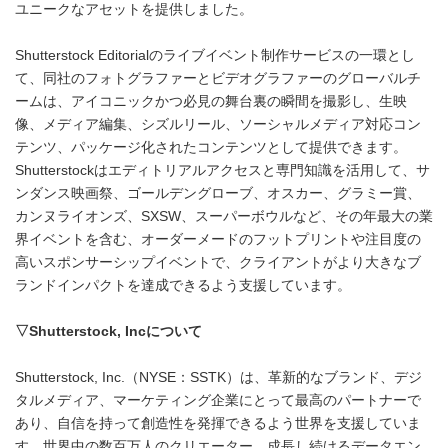
ユニークなアセットを提供しました。
Shutterstock Editorialのライブイベント制作サービスの一環とし
て、同社のフォトグラファーとビデオグラファーのグローバルチ
ームは、アイコニックかつ必見の舞台裏の瞬間を撮影し、生映
像、メディア編集、シズルリール、ソーシャルメディア対応コン
テンツ、パッケージ化されたコンテンツとして提供できます。
Shutterstockはエディトリアルアクセスと専門知識を活用して、サ
ンダンス映画祭、ゴールデングローブ、オスカー、グラミー賞、
カンヌライオンズ、SXSW、スーパーボウルなど、その年最大の業
界イベントを含む、オーダーメードのフットプリントや注目度の
高いスポンサーシップイベントで、クライアントがより大きなブ
ランドインパクトを達成できるよう支援しています。
▽
Shutterstock, Inc
について
Shutterstock, Inc.（NYSE：SSTK）は、革新的なブランド、デジ
タルメディア、マーケティング企業にとって最高のパートナーで
あり、自信を持って創造性を発揮できるよう世界を支援していま
す。世界中の数百万人のクリエーター、成長し続けるデータエン