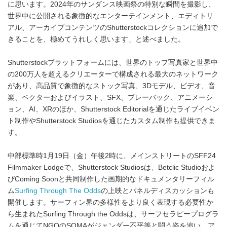
に思います。2024年のサンダンス映画祭の特別な瞬間を撮影し、
世界中に公開される象徴的なエンターテインメント、エディトリ
アル、アーカイブコンテンツのShutterstockコレクションに追加で
きることを、極めてうれしく思います」と述べました。
Shutterstockプラットフォームには、世界のトップ写真家と世界中
の200万人を超えるクリエーターで構成される最大のネットワーク
があり、高品質で象徴的なストック写真、3Dモデル、ビデオ、音
楽、ベクターおよびイラスト、SFX、プレーバック、アニメーシ
ョン、AI、XRのほか、Shutterstock Editorialを通じたライブイベン
ト制作やShutterstock Studiosを通じたカスタム制作も提供できま
す。
中部標準時1月19日（金）午後2時に、メインストリートのSFF24
Filmmaker Lodgeで、Shutterstock Studiosは、Betclic Studioおよ
びComing Soonと共同制作した画期的なドキュメンタリーフィル
ム
Surfing Through The Odds
の上映とパネルディスカッションも
開催します。サーフィン界の多様性をより良く表現する必要性か
ら生まれたSurfing Through the Oddsは、サーフセラピープログラ
ムを通じてNGOのSOMAがジェンダー不平等と闘う姿を追い、ア