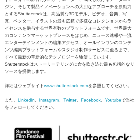
ジン、そして製品イノベーションへの大胆なアプローチを原動力
とするShutterstockは、高品質な3Dモデル、ビデオ、音楽、写
真、ベクター、イラストの最も広範で多様なコレクションからラ
イセンスを供与する世界有数のプラットフォームです。世界最大
のコンテンツマーケットプレースをはじめ、ニュース速報や一流
エンターテインメントの編集アクセス、オールインワンのコンテ
ンツ編集プラットフォームやスタジオ制作サービスに至るまで、
すべて最新の革新的なテクノロジーを駆使しています。
Shutterstockはストーリーテリングに命を吹き込む最も包括的なリ
ソースを提供します。
詳細はウェブサイト
www
.
shutterstock
.
com
を参照してください。
また、
LinkedIn
、
Instagram
、
Twitter
、
Facebook
、
Youtube
で当社
をフォローしてください。