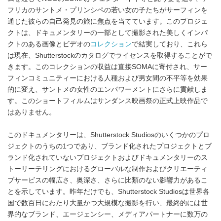
フリカのサントメ・プリンシペの若い女の子たちがサーフィンを
通じた彼らの自己発見の旅に焦点を当てています。このプロジェ
クトは、ドキュメンタリーの一部として撮影された美しくインパ
クトのある画像とビデオの
コレクション
で結実しており、これら
は現在、Shutterstockのカタログでライセンスを取得することがで
きます。このコレクションの収益は直接SOMAに寄付され、サー
フィンコミュニティーにおける人種および男女間の不平等を効果
的に変え、サントメの女性のエンパワーメントにさらに貢献しま
す。このショートフィルムはサンダンス映画祭の正式上映作品で
はありません。
このドキュメンタリーは、Shutterstock Studiosのいくつかのプロ
ジェクトのうちの1つであり、ブランド化されたプロジェクトとブ
ランド化されていないプロジェクトおよびドキュメンタリーのス
トーリーテリングにおけるグローバルな制作およびクリエーティ
ブサービスの幅広さ、奥深さ、さらに比類のない影響力があるこ
とを示しています。昨年だけでも、Shutterstock Studiosは世界各
国で数百日にわたり大量かつ大規模な撮影を行い、最終的には世
界的なブランド、エージェンシー、メディアパートナーに数万の