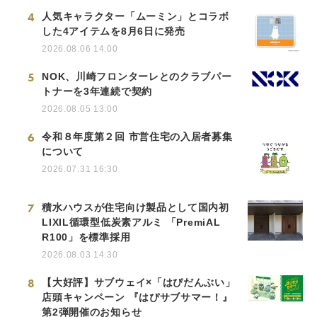
4
人気キャラクター「ムーミン」とコラボ
した4アイテムを8月6日に発売
2026.08.06 14:00
5
NOK、川崎フロンターレとのクラブパー
トナーを3年連続で契約
2026.08.05 13:00
6
令和８年度第２回 市営住宅の入居者募集
について
2026.07.31 16:30
7
積水ハウスが住宅向け製品として国内初
LIXIL循環型低炭素アルミ 「PremiAL
R100」を標準採用
2026.08.03 14:30
8
【大好評】サブウェイ×「はぴだんぶい」
店頭キャンペーン 『はぴサブサマー！』
第2弾開催のお知らせ