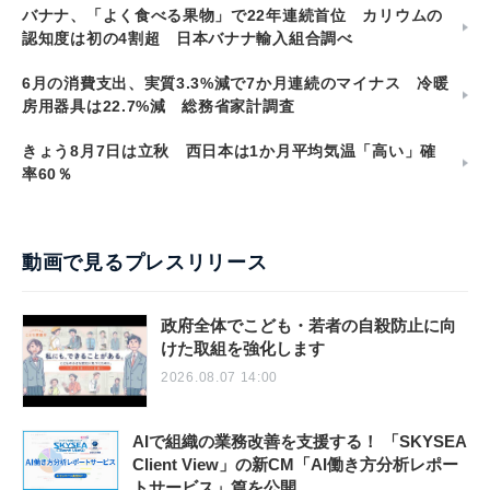
バナナ、「よく食べる果物」で22年連続首位 カリウムの
認知度は初の4割超 日本バナナ輸入組合調べ
6月の消費支出、実質3.3%減で7か月連続のマイナス 冷暖
房用器具は22.7%減 総務省家計調査
きょう8月7日は立秋 西日本は1か月平均気温「高い」確
率60％
動画で見るプレスリリース
政府全体でこども・若者の自殺防止に向
けた取組を強化します
2026.08.07 14:00
AIで組織の業務改善を支援する！ 「SKYSEA
Client View」の新CM「AI働き方分析レポー
トサービス」篇を公開