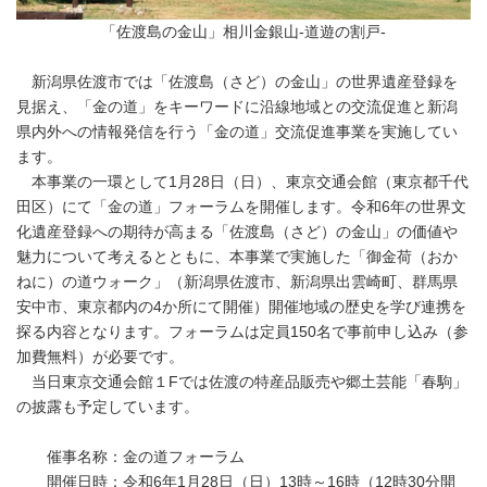
「佐渡島の金山」相川金銀山-道遊の割戸-
新潟県佐渡市では「佐渡島（さど）の金山」の世界遺産登録を
見据え、「金の道」をキーワードに沿線地域との交流促進と新潟
県内外への情報発信を行う「金の道」交流促進事業を実施してい
ます。
本事業の一環として1月28日（日）、東京交通会館（東京都千代
田区）にて「金の道」フォーラムを開催します。令和6年の世界文
化遺産登録への期待が高まる「佐渡島（さど）の金山」の価値や
魅力について考えるとともに、本事業で実施した「御金荷（おか
ねに）の道ウォーク」（新潟県佐渡市、新潟県出雲崎町、群馬県
安中市、東京都内の4か所にて開催）開催地域の歴史を学び連携を
探る内容となります。フォーラムは定員150名で事前申し込み（参
加費無料）が必要です。
当日東京交通会館１Fでは佐渡の特産品販売や郷土芸能「春駒」
の披露も予定しています。
催事名称：金の道フォーラム
開催日時：令和6年1月28日（日）13時～16時（12時30分開