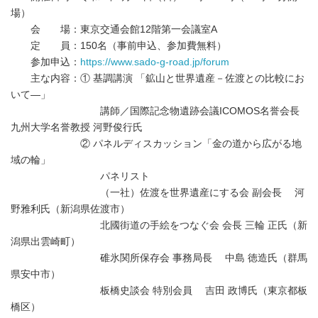
場）
会 場：東京交通会館12階第一会議室A
定 員：150名（事前申込、参加費無料）
参加申込：
https://www.sado-g-road.jp/forum
主な内容：① 基調講演 「鉱山と世界遺産－佐渡との比較にお
いて―」
講師／国際記念物遺跡会議ICOMOS名誉会長
九州大学名誉教授 河野俊行氏
② パネルディスカッション「金の道から広がる地
域の輪」
パネリスト
（一社）佐渡を世界遺産にする会 副会長 河
野雅利氏（新潟県佐渡市）
北國街道の手絵をつなぐ会 会長 三輪 正氏（新
潟県出雲崎町）
碓氷関所保存会 事務局長 中島 徳造氏（群馬
県安中市）
板橋史談会 特別会員 吉田 政博氏（東京都板
橋区）