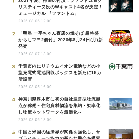
1
2027年夏、待望の再演！ファントム＆ク
リスティーヌ役のWキャスト4名が決定！
ミュージカル 『ファントム』
2026.08.06 12:00
2
「明星 一平ちゃん夜店の焼そば 超特盛
からしマヨ2個付」2026年8月24日(月)新
発売
2026.08.07 13:00
3
千葉市内にリチウムイオン電池などの小
型充電式電池回収ボックスを新たに15カ
所設置
2026.08.05 16:00
4
神奈川県厚木市に初の自社運営型物流拠
点が稼働～住宅資材物流を集約・効率化
し物流ネットワークを最適化～
2026.08.06 13:00
5
中国と米国の経済界が関係を強化し、サ
プライチェーン協力の新たな機会を模索