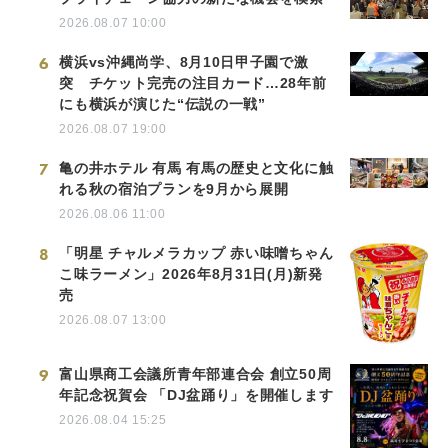
2026.08.07 10:00
6
横浜vs沖縄尚学、8月10日甲子園で激
突 チケット完売の注目カード…28年前
にも横浜が演じた“伝説の一戦”
2026.08.07 19:00
7
亀の井ホテル 有馬 有馬の歴史と文化に触
れる秋の宿泊プランを9月から展開
2026.08.06 11:00
8
「明星 チャルメラカップ 赤い味噌ちゃん
こ味ラーメン」2026年8月31日(月)新発
売
2026.08.07 13:00
9
富山県商工会議所青年部連合会 創立50周
年記念祝賀会 「DJ盆踊り」を開催します
2026.08.04 15:25