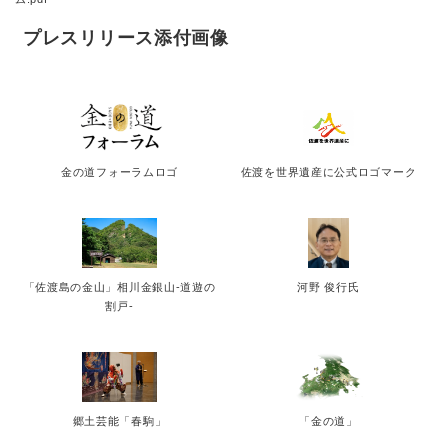
プレスリリース添付画像
金の道フォーラムロゴ
佐渡を世界遺産に公式ロゴマーク
「佐渡島の金山」相川金銀山-道遊の
河野 俊行氏
割戸-
郷土芸能「春駒」
「金の道」