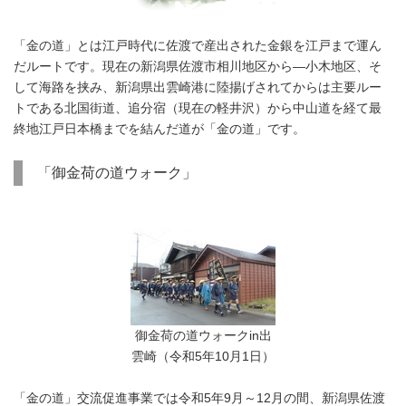
「金の道」とは江戸時代に佐渡で産出された金銀を江戸まで運ん
だルートです。現在の新潟県佐渡市相川地区から―小木地区、そ
して海路を挟み、新潟県出雲崎港に陸揚げされてからは主要ルー
トである北国街道、追分宿（現在の軽井沢）から中山道を経て最
終地江戸日本橋までを結んだ道が「金の道」です。
「御金荷の道ウォーク」
御金荷の道ウォークin出
雲崎（令和5年10月1日）
「金の道」交流促進事業では令和5年9月～12月の間、新潟県佐渡