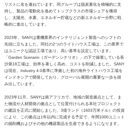
リストに名を連ねています。同グループは脱炭素化を積極的に支
持し、製品の電動化を進めてトップクラスの市場シェアを獲得
し、太陽光、水素、エネルギー貯蔵などの新エネルギー分野に戦
略的に進出しています。
2023年、SANYは重機業界のインテリジェント製造へのシフトの
先頭に立ちました。同社の2つのライトハウス工場は、この業界で
はユニークな認証工場であり、高い基準を設定しています。
「Garden Scenario（ガーデンシナリオ）」の下で操業している長
沙第18工場は、効率を著しく高め、コストを削減しました。SANY
は現在、Industry 4.0基準に準拠した初の海外ライトハウス工場を
インドネシアで開発しており、グローバル展開の重要な一歩を踏
み出しています。
2023年11月、SANYは南アフリカで、地域の製造拠点として、ま
た物流や人材開発の拠点として位置付けられる本社プロジェクト
の建設を正式に開始しました。3億ランド（1603万米ドル）の投資
により、この拠点は1年以内に完成する予定で、年間1000ユニット
の掘削機およびその他の機器製品を生産できるようになります。