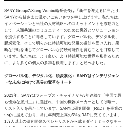
SANY GroupのXiang Wenbo輪番会長は「新年を迎えるに当たり、
SANYから皆さまに温かいごあいさつを申し上げます。私たちは、
イノベーションと当社の人材戦略へのコミットメントを原動力と
して、人類共通のコミュニティーのために機器とソリューション
を提供することに専念しています。グローバル化、デジタル化、
脱炭素化、そして明らかに持続可能な発展の道筋を受け入れ、果
断な行動を通じてグローバルな持続可能性を育むことを目指して
います。私たちは、より良い、より持続可能な世界を形作るため
に、より多くの個人の参加を歓迎します」と述べました。
グローバル化、デジタル化、脱炭素化：
SANY
はインテリジェン
トな未来に向けて業界の変革をリード
2023年、SANYはフォーブス・チャイナから3年連続で「中国で最
も優秀な雇用主」に選ばれ、中国の機器メーカーとしては唯一、
リスト入りを果たしています。SANYは研究開発（R&D）を事業の
中心に据えており、常に年間売上高の5%をR&Dに充てています。
1万人以上の研究開発スペシャリストから成るダイナミックなチー