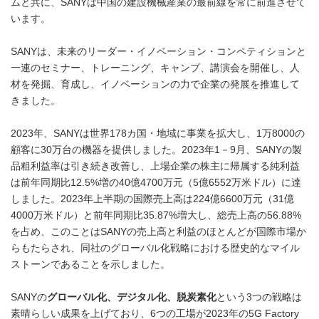
ムと共に、SANYは中国の建設機械産業の最前線を常に前進させて
います。
SANYは、未来のリーダー・イノベーション・コンペティションと
一連のセミナー、トレーニング、キャンプ、講演会を開催し、人
材を発掘、育成し、イノベーションの力で企業の発展を推進して
きました。
2023年、SANYは世界178カ国・地域に事業を拡大し、1万8000の
顧客に30万台の機器を提供しました。2023年1－9月、SANYの製
品粗利益率は引き続き改善し、上場企業の株主に帰属する純利益
は前年同期比12.5%増の40億4700万元（5億6552万米ドル）に達
しました。2023年上半期の国際売上高は224億6600万元（31億
4000万米ドル）と前年同期比35.87%増大し、総売上高の56.88%
を占め、このことはSANYの売上高と利益のほとんどが国際市場か
らもたらされ、同社のグローバル化戦略における歴史的なマイル
ストーンであることを示しました。
SANYの
グローバル化、デジタル化、脱炭素化
という3つの戦略は
素晴らしい成果を上げており、6つの工場が2023年の5G Factory