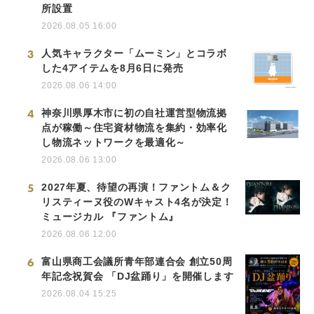
所設置
2026.08.05 16:00
3
人気キャラクター「ムーミン」とコラボ
した4アイテムを8月6日に発売
2026.08.06 14:00
4
神奈川県厚木市に初の自社運営型物流拠
点が稼働～住宅資材物流を集約・効率化
し物流ネットワークを最適化～
2026.08.06 13:00
5
2027年夏、待望の再演！ファントム＆ク
リスティーヌ役のWキャスト4名が決定！
ミュージカル 『ファントム』
2026.08.06 12:00
6
富山県商工会議所青年部連合会 創立50周
年記念祝賀会 「DJ盆踊り」を開催します
2026.08.04 15:25