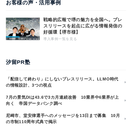
お客様の声・活用事例
戦略的広報で堺の魅力を全国へ。プレ
スリリースを起点に広がる情報発信の
好循環【堺市様】
導入事例一覧を見る
汐留PR塾
「配信して終わり」にしないプレスリリース。LLMO時代
の情報設計、3つの視点
7月の景気DIは43.6で3カ月連続改善 10業界中6業界が上
向く 帝国データバンク調べ
尼崎市、堂安律選手へのメッセージを13日まで募集 10月
の市制110周年式典で掲示