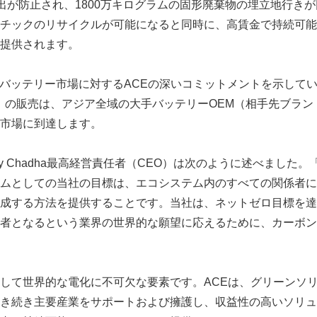
出が防止され、1800万キログラムの固形廃棄物の埋立地行きが
チックのリサイクルが可能になると同時に、高賃金で持続可能
提供されます。
、バッテリー市場に対するACEの深いコミットメントを示してい
（TM）の販売は、アジア全域の大手バッテリーOEM（相手先ブラ
市場に到達します。
shchay Chadha最高経営責任者（CEO）は次のように述べまし
ムとしての当社の目標は、エコシステム内のすべての関係者に
Japanese
成する方法を提供することです。当社は、ネットゼロ目標を達
者となるという業界の世界的な願望に応えるために、カーボン
して世界的な電化に不可欠な要素です。ACEは、グリーンソ
き続き主要産業をサポートおよび擁護し、収益性の高いソリュ