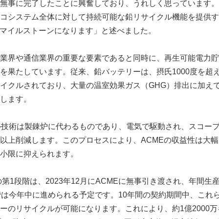
無事に完了したことに興奮しており、うれしく思っています。
コシステム全体に対して持続可能な鉛リサイクル機能を提供す
なマイルストーンになります」と述べました。
業界や通信業界の重要な要素であると同時に、再生可能電力貯
を果たしています。従来、鉛バッテリーは、摂氏1000度を超
イクルされており、大量の温室効果ガス（GHG）排出に加え
します。
ル技術は製錬炉に代わるものであり、電気で駆動され、スコープ
%以上削減します。このプロセスにより、ACMEの収益性は大
小限に抑えられます。
の第1段階は、2023年12月にACMEに無事引き渡され、年間生
階は今年中に進められる予定です。10年間の契約期間中、これら
ーのリサイクルが可能になります。これにより、約1億2000