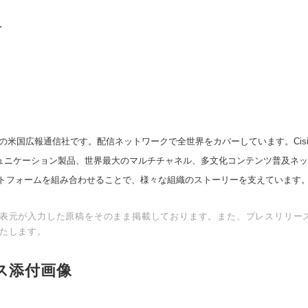
.
の米国広報通信社です。配信ネットワークで全世界をカバーしています。Cision
スコミュニケーション製品、世界最大のマルチチャネル、多文化コンテンツ普及ネ
トフォームを組み合わせることで、様々な組織のストーリーを支えています
表元が入力した原稿をそのまま掲載しております。また、プレスリリー
たします。
ス添付画像