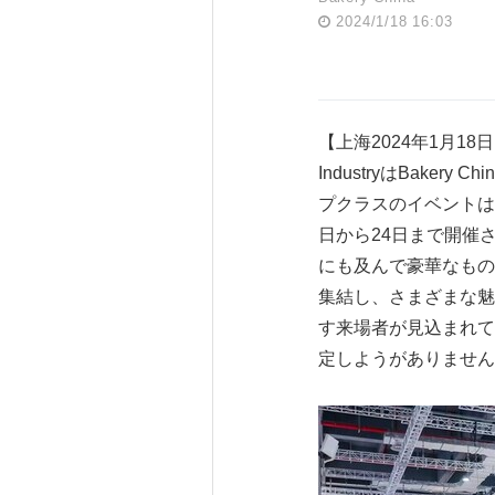
2024/1/18 16:03
【上海2024年1月18日PR N
IndustryはBakery 
プクラスのイベントは上海のNa
日から24日まで開催
にも及んで豪華なもの
集結し、さまざまな魅
す来場者が見込まれて
定しようがありません