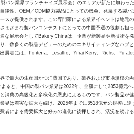
hibition（製パン業界フランチャイズ展示会）のエリアが新たに加
自律性、OEM／ODM協力製品にとっての機会、発展する製パ
ースが提供されます。この専門家による業界イベントは地元の
さまざまな製パンコンテストにとっての中国予選の役割も担っ
な展示会としてBakery Chinaは、企業が新製品や新技術
り、数多くの製品デビューのためのエキサイティングなハブと
、Fonterra、Lesaffre、Yihai Kerry、Richs、Purat
界で最大の生産国かつ消費国であり、業界および市場規模の両
によると、中国の製パン業界は2022年、金額にして2853億元
と消費の高級化と多様化の恩恵によるものです。パン製品が健
業界は着実な拡大を続け、2025年までに3518億元の規模に
費者による需要拡大と好みの進化に後押しされ、活況を続ける