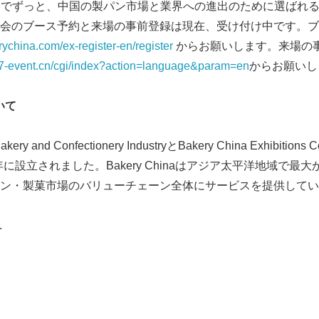
aはこれまでずっと、中国の製パン市場と業界への進出のために選ば
会のブース予約と来場の事前登録は現在、受け付け中です。ブ
rychina.com/ex-register-en/register
からお願いします。来場の
a.7-event.cn/cgi/index?action=language&param=en
からお願いし
Japanese
いて
 Bakery and Confectionery IndustryとBakery China Exhibitio
は1997年に設立されました。Bakery Chinaはアジア太平洋地域
ン・製菓市場のバリューチェーン全体にサービスを提供してい
.
English