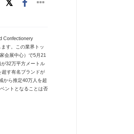
onfectionery
024を開催します。この業界トッ
CC、国家会展中心）で5月21
が32万平方メートル
を超す有名ブランドが
域から推定40万人を超
ベントとなることは否