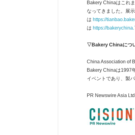
Bakery Chin
なってきました。展示
は
https://tianbao.bake
は
https://bakerychin
▽
Bakery China
につ
China Association of
Bakery China
イベントであり、製パ
PR Newswire Asia Ltd