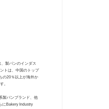
aは、製パンのインダス
ントは、中国のトップ
ちの20％以上が海外か
す。
系製パンブランド、他
ry Industry