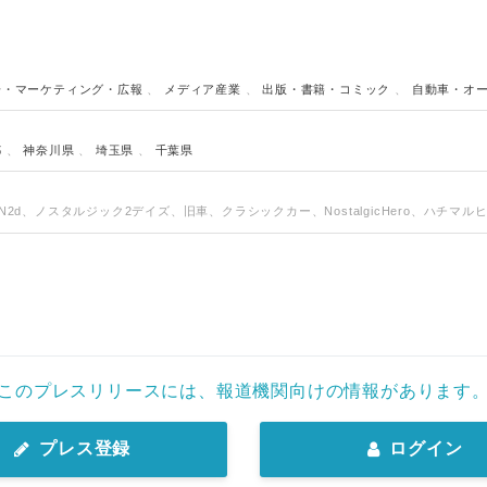
English
告・マーケティング・広報
、
メディア産業
、
出版・書籍・コミック
、
自動車・オ
都
、
神奈川県
、
埼玉県
、
千葉県
days、N2d、ノスタルジック2デイズ、旧車、クラシックカー、NostalgicHero、ハチマ
このプレスリリースには、報道機関向けの情報があります
プレス登録
ログイン