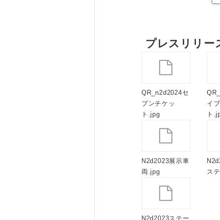
プレスリリー
QR_n2d2024セ
QR_
ブンチケッ
イフ
ト.jpg
ト.j
N2d2023展示車
N2
両.jpg
ステー
N2d2023ステー