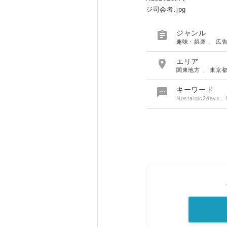
ジ司会者.jpg

ジャンル
趣味・娯楽
、
広

エリア
関東地方
、
東京

キーワード
Nostalgic2