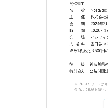
開催概要
名 称 ： Nostalgic 2
主 催 ： 株式会社芸文社
会 期 ： 2024年2
時 間 ： 10:00～1
会 場 ： パシフィ
入 場 料 ： 当日券 ￥3
※券1枚あたり500
後 援 ：神奈川県/
特別協力 ：公益財団
本プレスリリースは発
発表元に直接お願いい