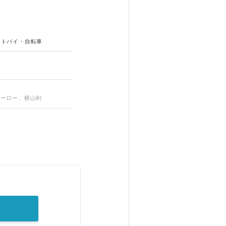
ートバイ・自転車
ルヒーロー、横山剣
。