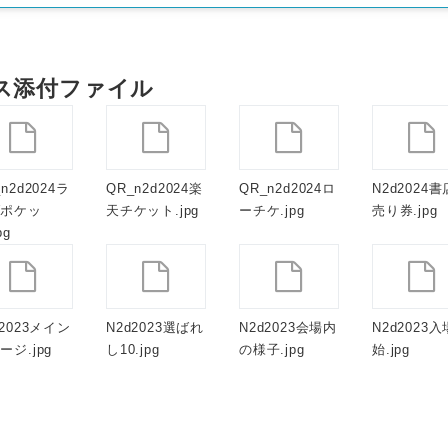
ス添付ファイル
n2d2024ラ
QR_n2d2024楽
QR_n2d2024ロ
N2d2024
゙ポケッ
天チケット.jpg
ーチケ.jpg
売り券.jpg
pg
Japanese
d2023メイン
N2d2023選ばれ
N2d2023会場内
N2d2023
ジ.jpg
し10.jpg
の様子.jpg
始.jpg