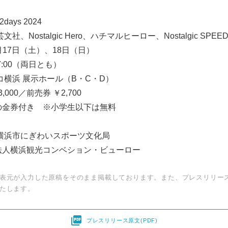
days 2024
、Nostalgic Hero、ハチマルヒーロー、Nostalgic SPEE
月17日（土）、18日（日）
7:00（両日とも）
コ横浜 展示ホール（B・C・D）
,000／前売券 ￥2,700
円の金券付き ※小学生以下は無料
横浜市にぎわいスポーツ文化局
法人横浜観光コンベション・ビューロー
表元が入力した原稿をそのまま掲載しております。また、プレスリリー
たします。

プレスリリース原文(PDF)