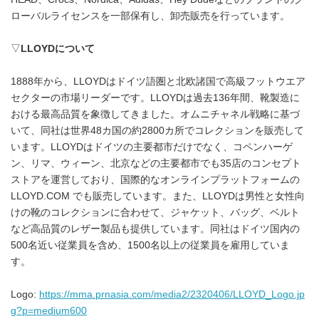
ローバルライセンスを一部保有し、卸売販売を行っています。
▽
LLOYD
について
1888年から、LLOYDはドイツ語圏と北欧諸国で高級フットウエア
セクターの市場リーダーです。LLOYDは過去136年間、靴製造に
おける最高品質を象徴してきました。オムニチャネル戦略に基づ
いて、同社は世界48カ国の約2800カ所でコレクションを販売して
います。LLOYDはドイツの主要都市だけでなく、コペンハーゲ
ン、リマ、ウィーン、北京などの主要都市でも35店のコンセプト
ストアを運営しており、国際的なオンラインプラットフォームの
LLOYD.COM でも販売しています。また、LLOYDは男性と女性向
けの靴のコレクションに合わせて、ジャケット、バッグ、ベルト
など高品質のレザー製品も提供しています。同社はドイツ国内の
500名近い従業員を含め、1500名以上の従業員を雇用していま
す。
Logo:
https://mma.prnasia.com/media2/2320406/LLOYD_Logo.jp
g?p=medium600