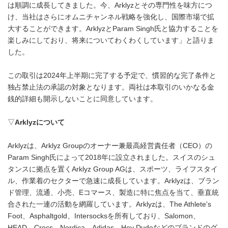
は順調に成長してきました。今、Arklyzとその専門性を味方につ
け、当社はさらにオムニチャンネル戦略を強化し、国際市場で拡
大することができます。ArklyzとParam Singh氏と協力することを
楽しみにしており、将来についてわくわくしています」と語りま
した。
この取引は2024年上半期に完了する予定で、慣習的な完了条件と
独占禁止法の承認の対象となります。両社は本取引のいかなる金
銭的詳細も開示しないことに同意しています。
▽
Arklyz
について
Arklyzは、Arklyz Groupのオーナー兼最高経営責任者（CEO）の
Param Singh氏によって2018年に設立されました。スイスのシュ
タンスに拠点を置くArklyz Group AGは、スポーツ、ライフスタイ
ル、作業着のセクターで急速に成長しています。Arklyzは、ブラン
ド管理、流通、小売、Eコマース、製造に特に焦点を当て、垂直統
合された一連の活動を網羅しています。Arklyzは、The Athlete's
Foot、Asphaltgold、Intersocksを所有しており、Salomon、
HEAD、Crocs、Nordica、Adidas、Hey Dudeなどのブランドのグ