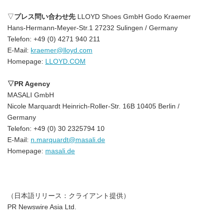
▽
プレス問い合わせ先
LLOYD Shoes GmbH Godo Kraemer
Hans-Hermann-Meyer-Str.1 27232 Sulingen / Germany
Telefon: +49 (0) 4271 940 211
E-Mail:
kraemer@lloyd.com
Homepage:
LLOYD.COM
▽
PR Agency
MASALI GmbH
Nicole Marquardt Heinrich-Roller-Str. 16B 10405 Berlin /
Germany
Telefon: +49 (0) 30 2325794 10
E-Mail:
n.marquardt@masali.de
Homepage:
masali.de
（日本語リリース：クライアント提供）
PR Newswire Asia Ltd.