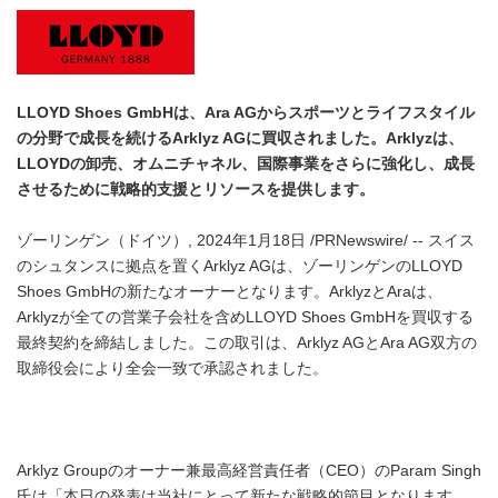
LLOYD Shoes GmbH
は、
Ara AG
からスポーツとライフスタイル
の分野で成長を続ける
Arklyz AG
に買収されました。
Arklyz
は、
LLOYD
の卸売、オムニチャネル、国際事業をさらに強化し、成長
させるために戦略的支援とリソースを提供します。
ゾーリンゲン（ドイツ）, 2024年1月18日 /PRNewswire/ -- スイス
のシュタンスに拠点を置くArklyz AGは、ゾーリンゲンのLLOYD
Shoes GmbHの新たなオーナーとなります。ArklyzとAraは、
Arklyzが全ての営業子会社を含めLLOYD Shoes GmbHを買収する
最終契約を締結しました。この取引は、Arklyz AGとAra AG双方の
取締役会により全会一致で承認されました。
Arklyz Groupのオーナー兼最高経営責任者（CEO）のParam Singh
氏は「本日の発表は当社にとって新たな戦略的節目となります。