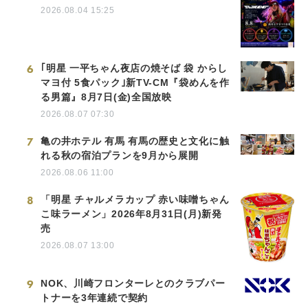
2026.08.04 15:25
6
｢明星 一平ちゃん夜店の焼そば 袋 からし
マヨ付 5食パック｣新TV-CM『袋めんを作
る男篇』8月7日(金)全国放映
2026.08.07 07:30
7
亀の井ホテル 有馬 有馬の歴史と文化に触
れる秋の宿泊プランを9月から展開
2026.08.06 11:00
8
「明星 チャルメラカップ 赤い味噌ちゃん
こ味ラーメン」2026年8月31日(月)新発
売
2026.08.07 13:00
9
NOK、川崎フロンターレとのクラブパー
トナーを3年連続で契約