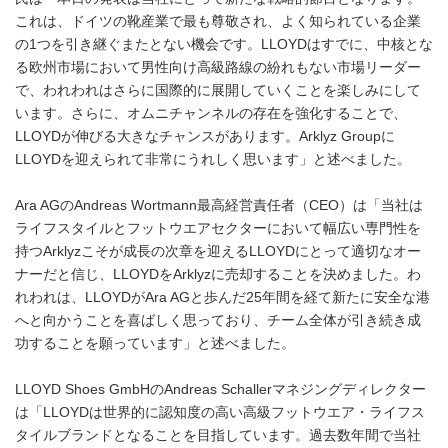
これは、ドイツの靴産業で最も尊敬され、よく知られている企業
の1つを引き継ぐまたとない機会です。LLOYDはすでに、中核とな
る欧州市場において男性向け高級路線の紛れもない市場リーダー
で、われわれはさらに国際的に展開していくことを楽しみにして
います。さらに、オムニチャンネルの存在を強化することで、
LLOYDが伸びる大きなチャンスがあります。Arklyz Groupに
LLOYDを迎えられて非常にうれしく思います」と述べました。
Ara AGのAndreas Wortmann最高経営責任者（CEO）は「当社は
ライフスタイルとフットウエアセクターにおいて幅広い専門性を
持つArklyzこそが成長の次章を迎えるLLOYDにとって適切なオー
ナーだと信じ、LLOYDをArklyzに売却することを決めました。わ
れわれは、LLOYDがAra AGと歩んだ25年間を経て新たに安全な港
へと向かうことを喜ばしく思っており、チーム全体が引き続き成
功することを願っています」と述べました。
LLOYD Shoes GmbHのAndreas Schallerマネジングディレクター
は「LLOYDは世界的に認知度の高い高級フットウエア・ライフス
タイルブランドとなることを目指しています。過去数年間で当社