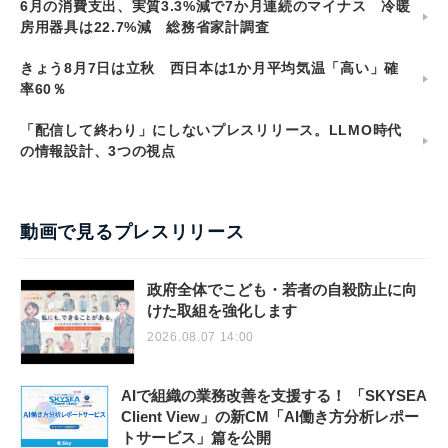
6月の消費支出、実質3.3%減で7か月連続のマイナス 冷暖
房用器具は22.7%減 総務省家計調査
きょう8月7日は立秋 西日本は1か月平均気温「高い」確
率60％
「配信して終わり」にしないプレスリリース。LLMO時代
の情報設計、3つの視点
動画で見るプレスリリース
政府全体でこども・若者の自殺防止に向
けた取組を強化します
2026.08.07 14:00
AIで組織の業務改善を支援する！ 「SKYSEA
Client View」の新CM「AI働き方分析レポー
トサービス」篇を公開