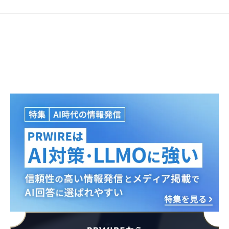
Japanese
English