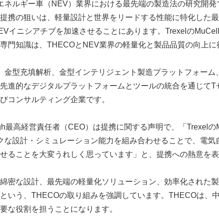
新エネルギー車（NEV）業界における最先端の製造法の研究開
提携の狙いは、軽量設計と世界をリードする性能に特化した最
Vイニシアチブを加速させることにあります。TrexelのMuCe
専門知識は、THECOとNEV業界の軽量化と製品品質の向上に
計、金型充填解析、金型インテリジェント製造プラットフォーム
先進的なデジタルプラットフォームとツールの統合を通じてT
びコンサルティング企業です。
ishbaugh最高経営責任者（CEO）は提携に関する声明で、「Trexel
ークな設計・シミュレーション能力を組み合わせることで、電気自動
せることを大変うれしく思っています」と、提携への熱意を表
綿密な設計、最先端の軽量化ソリューション、効率化された製
という、THECOの取り組みを強調しています。THECOは、
要な役割を担うことになります。