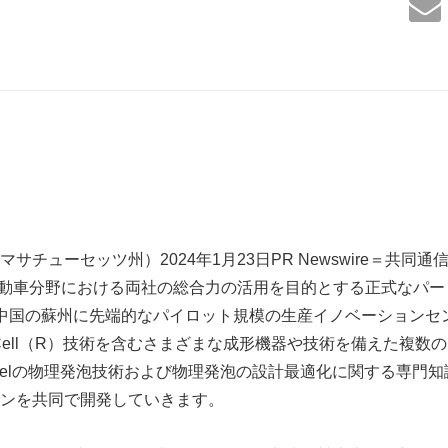
チューセッツ州）2024年1月23日PR Newswire＝共同通信
.は、電気自動車分野における両社の総合力の活用を目的とする正式な
、中国の蘇州に先端的なパイロット規模の生産イノベーションセ
Cell（R）技術を含むさまざまな成形機器や技術を備えた複数
exelの物理発泡技術および物理発泡の設計最適化に関する専門
ンを共同で開発していきます。