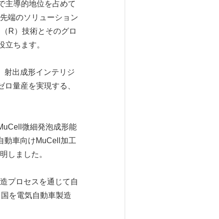
発で主導的地位を占めて
先端のソリューション
ll（R）技術とそのグロ
役立ちます。
、射出成形インテリジ
ゼロ量産を実現する、
のMuCell微細発泡成形能
車向けMuCell加工
明しました。
造プロセスを通じて自
中国を電気自動車製造