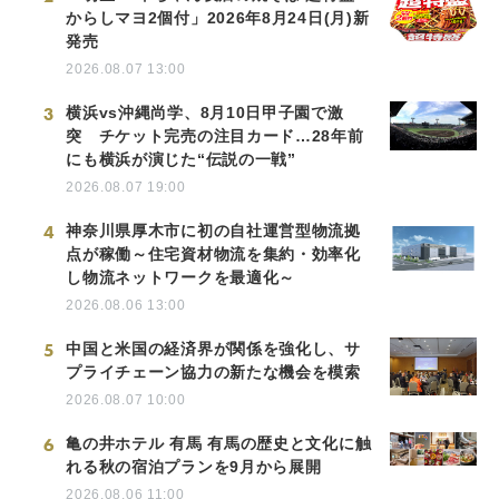
からしマヨ2個付」2026年8月24日(月)新
発売
2026.08.07 13:00
3
横浜vs沖縄尚学、8月10日甲子園で激
突 チケット完売の注目カード…28年前
にも横浜が演じた“伝説の一戦”
2026.08.07 19:00
4
神奈川県厚木市に初の自社運営型物流拠
点が稼働～住宅資材物流を集約・効率化
し物流ネットワークを最適化～
2026.08.06 13:00
5
中国と米国の経済界が関係を強化し、サ
プライチェーン協力の新たな機会を模索
2026.08.07 10:00
6
亀の井ホテル 有馬 有馬の歴史と文化に触
れる秋の宿泊プランを9月から展開
2026.08.06 11:00