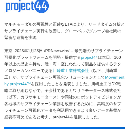
マルチモーダルの可視性と正確なETAにより、リードタイム分析と
サプライチェーン実行を改善し、グローバルでグループ会社間の
緊密な連携を実現
東京, 2023年1月23日 /PRNewswire/ -- 最先端のサプライチェーン
可視化プラットフォームを開発・提供する
project44
は本日、100
年以上の歴史を持ち、陸・海・空にわたって製品を提供するテク
ノロジーカンパニーである
川崎重工業株式会社
（以下、川崎重
工）が、サプライチェーン可視化ソリューションとして
Movement
by project44™
を採用したことを発表しました。川崎重工はDX戦
略に取り組むなかで、子会社であるカワサキモータース株式会社
（以下、カワサキモータース）や同社のロボットディビジョンが
各地域のサプライチェーン業務を改善するために、高精度のサプ
ライチェーン可視化データを利活用できるより良いデータ基盤が
必要不可欠であると考え、project44を選択しました。