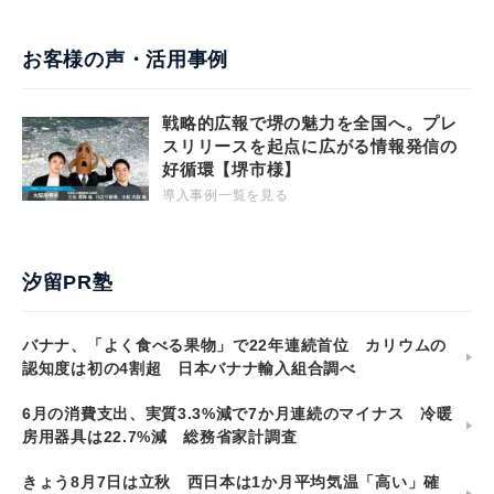
お客様の声・活用事例
戦略的広報で堺の魅力を全国へ。プレ
スリリースを起点に広がる情報発信の
好循環【堺市様】
導入事例一覧を見る
汐留PR塾
バナナ、「よく食べる果物」で22年連続首位 カリウムの
認知度は初の4割超 日本バナナ輸入組合調べ
6月の消費支出、実質3.3%減で7か月連続のマイナス 冷暖
房用器具は22.7%減 総務省家計調査
きょう8月7日は立秋 西日本は1か月平均気温「高い」確