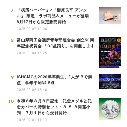
7
「横濱ハーバー」×「柳原良平 アンク
ル」 限定コラボ商品＆メニューが登場
8月17日から限定販売開始
2026.08.07 13:00
8
富山県商工会議所青年部連合会 創立50周
年記念祝賀会 「DJ盆踊り」を開催します
2026.08.04 15:25
9
ISHCMCの2026年卒業生、2人がIBで満
点、学年平均34.5点
2026.08.06 15:40
10
令和８年８月８日記念 記念メダルと記
念カバーの特別セット・８.８.８開運小
判 ７月１日から受付開始！
2026.07.01 11:30