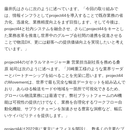
藤井氏はさらに次のように述べています。「今回の取り組みで
は、情報インフラとしてproject44を導入することで既存業務の省
力化、迅速化、業務精度向上をまず目指します。そして今後は、
project44と社内システムを融合させ、さらにproject44をキーとし
た業務改革を推進し世界中のグループ会社間の連携を促進させる
ことで物流DX、更には顧客への提供価値向上を実現したいと考え
ています。」
project44のゼネラルマネージャー兼 営業担当副社長を務める桑
原 祐司は次のように述べます。「川崎重工様のような業界リーダ
ーとパートナーシップを結べることを光栄に思います。project44
のMovementは、世界で最も完全な輸送データセットを組み込んで
おり、あらゆる輸送モードや地域を一箇所で可視化できるため、
グローバル物流業務には最適です。弊社プラットフォームのAI機
能は可視性の提供だけでなく、業務を合理化するワークフロー自
動化機能、サプライチェーンを加速させる豊富な洞察など、幅広
いケイパビリティを提供します。」
project44は2022年に東京にオフィスを開設し、数多くの主要なブ