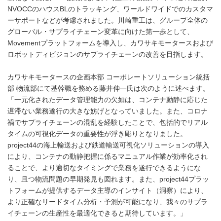
NVOCCのハウスBLのトラッキング、ワールドワイドでのカスタマ
ーサポートなどが考慮されました。川崎重工は、グループ全体の
グローバル・サプライチェーン変革に向けた第一歩として、
Movementプラットフォームを導入し、カワサキモータースおよび
ロボットディビジョンのサプライチェーンの改善を目指します。
カワサキモータースの企画本部 コーポレートソリューション統括
部 物流部にて基幹職を務める藤井伸一氏は次のように述べます。
「一元化されたデータ管理能力の欠如は、コンテナ動静に応じた
遅滞ない業務遂行の大きな妨げとなっていました。また、コロナ
禍でサプライチェーンの混乱を経験したことで、包括的でリアル
タイムの可視化データの重要性が浮き彫りとなりました。
project44の海上輸送および鉄道輸送可視化ソリューションの導入
により、コンテナの動静把握に係るマニュアル作業が効率化され
ることで、より適切なタイミングで業務を遂行できるようにな
り、且つ物流問題の早期発見も図れます。また、project44プラッ
トフォームが提供するデータ主導のインサイト（洞察）により、
より正確なリードタイム分析・予測が可能になり、我々のサプラ
イチェーンの生産性を最適化できると期待しています。」