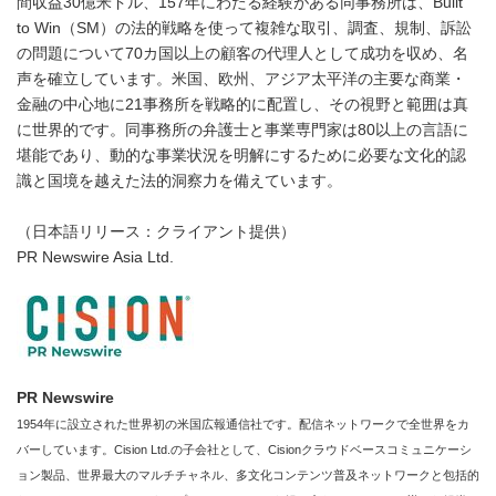
間収益30億米ドル、157年にわたる経験がある同事務所は、Built
to Win（SM）の法的戦略を使って複雑な取引、調査、規制、訴訟
の問題について70カ国以上の顧客の代理人として成功を収め、名
声を確立しています。米国、欧州、アジア太平洋の主要な商業・
金融の中心地に21事務所を戦略的に配置し、その視野と範囲は真
に世界的です。同事務所の弁護士と事業専門家は80以上の言語に
堪能であり、動的な事業状況を明解にするために必要な文化的認
識と国境を越えた法的洞察力を備えています。
（日本語リリース：クライアント提供）
PR Newswire Asia Ltd.
PR Newswire
1954年に設立された世界初の米国広報通信社です。配信ネットワークで全世界をカ
バーしています。Cision Ltd.の子会社として、Cisionクラウドベースコミュニケーシ
ョン製品、世界最大のマルチチャネル、多文化コンテンツ普及ネットワークと包括的