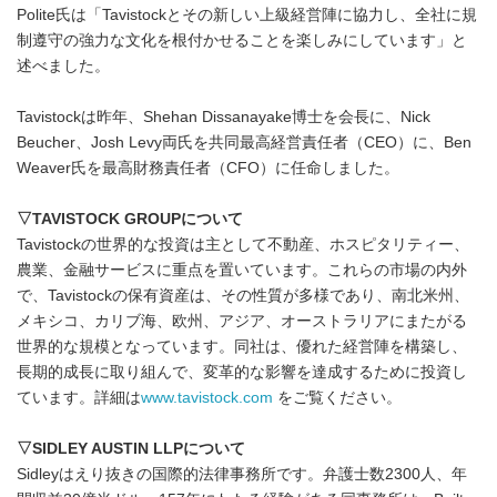
Polite氏は「Tavistockとその新しい上級経営陣に協力し、全社に規
制遵守の強力な文化を根付かせることを楽しみにしています」と
述べました。
Tavistockは昨年、Shehan Dissanayake博士を会長に、Nick
Beucher、Josh Levy両氏を共同最高経営責任者（CEO）に、Ben
Weaver氏を最高財務責任者（CFO）に任命しました。
▽
TAVISTOCK GROUP
について
Tavistockの世界的な投資は主として不動産、ホスピタリティー、
農業、金融サービスに重点を置いています。これらの市場の内外
で、Tavistockの保有資産は、その性質が多様であり、南北米州、
メキシコ、カリブ海、欧州、アジア、オーストラリアにまたがる
世界的な規模となっています。同社は、優れた経営陣を構築し、
長期的成長に取り組んで、変革的な影響を達成するために投資し
ています。詳細は
www.tavistock.com
をご覧ください。
▽
SIDLEY AUSTIN LLP
について
Sidleyはえり抜きの国際的法律事務所です。弁護士数2300人、年