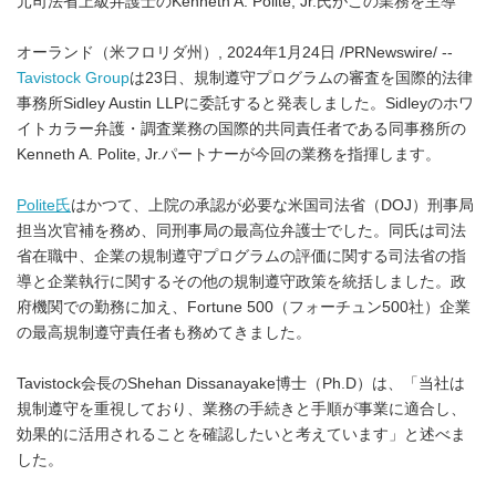
元司法省上級弁護士のKenneth A. Polite, Jr.氏がこの業務を主導
オーランド（米フロリダ州）, 2024年1月24日 /PRNewswire/ --
Tavistock Group
は23日、規制遵守プログラムの審査を国際的法律
事務所Sidley Austin LLPに委託すると発表しました。Sidleyのホワ
イトカラー弁護・調査業務の国際的共同責任者である同事務所の
Kenneth A. Polite, Jr.パートナーが今回の業務を指揮します。
Polite氏
はかつて、上院の承認が必要な米国司法省（DOJ）刑事局
担当次官補を務め、同刑事局の最高位弁護士でした。同氏は司法
省在職中、企業の規制遵守プログラムの評価に関する司法省の指
導と企業執行に関するその他の規制遵守政策を統括しました。政
府機関での勤務に加え、Fortune 500（フォーチュン500社）企業
の最高規制遵守責任者も務めてきました。
Tavistock会長のShehan Dissanayake博士（Ph.D）は、「当社は
規制遵守を重視しており、業務の手続きと手順が事業に適合し、
効果的に活用されることを確認したいと考えています」と述べま
した。