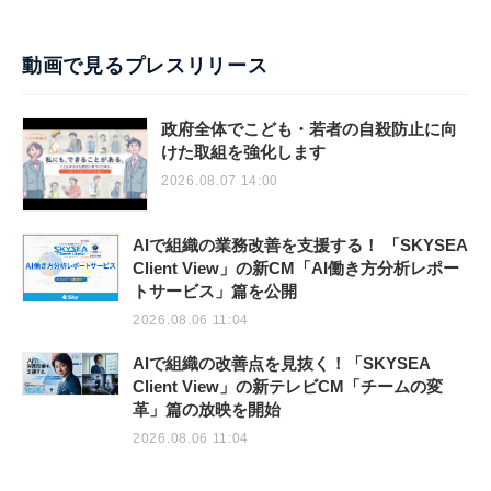
動画で見るプレスリリース
政府全体でこども・若者の自殺防止に向
けた取組を強化します
2026.08.07 14:00
AIで組織の業務改善を支援する！ 「SKYSEA
Client View」の新CM「AI働き方分析レポー
トサービス」篇を公開
2026.08.06 11:04
AIで組織の改善点を見抜く！「SKYSEA
Client View」の新テレビCM「チームの変
革」篇の放映を開始
2026.08.06 11:04