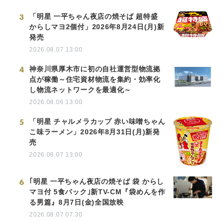
3
「明星 一平ちゃん夜店の焼そば 超特盛
からしマヨ2個付」2026年8月24日(月)新
発売
2026.08.07 13:00
4
神奈川県厚木市に初の自社運営型物流拠
点が稼働～住宅資材物流を集約・効率化
し物流ネットワークを最適化～
2026.08.06 13:00
5
「明星 チャルメラカップ 赤い味噌ちゃん
こ味ラーメン」2026年8月31日(月)新発
売
2026.08.07 13:00
6
｢明星 一平ちゃん夜店の焼そば 袋 からし
マヨ付 5食パック｣新TV-CM『袋めんを作
る男篇』8月7日(金)全国放映
2026.08.07 07:30