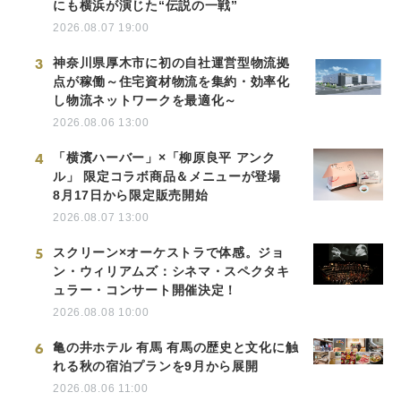
にも横浜が演じた“伝説の一戦”
2026.08.07 19:00
3
神奈川県厚木市に初の自社運営型物流拠
点が稼働～住宅資材物流を集約・効率化
し物流ネットワークを最適化～
2026.08.06 13:00
4
「横濱ハーバー」×「柳原良平 アンク
ル」 限定コラボ商品＆メニューが登場
8月17日から限定販売開始
2026.08.07 13:00
5
スクリーン×オーケストラで体感。ジョ
ン・ウィリアムズ：シネマ・スペクタキ
ュラー・コンサート開催決定！
2026.08.08 10:00
6
亀の井ホテル 有馬 有馬の歴史と文化に触
れる秋の宿泊プランを9月から展開
2026.08.06 11:00