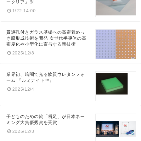
ークリア』※
1/22 14:00
貫通孔付きガラス基板への高密着めっ
き膜形成技術を開発 次世代半導体の高
密度化や小型化に寄与する新技術
2025/12/8
業界初、暗闇で光る軟質ウレタンフォ
ーム 『ルミナイト™』
2025/12/4
子どものための靴「瞬足」が日本ネー
ミング大賞優秀賞を受賞
2025/12/3