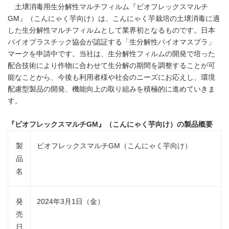
土壌消毒用生分解性マルチフィルム『ビオフレックスマルチ
GM』（こんにゃく芋向け）は、こんにゃく芋栽培の土壌消毒に適
した生分解性マルチフィルムとして業界初となるものです。日本
バイオプラスチック協会が認証する「生分解性バイオマスプラ」
マークを申請中です。当社は、生分解性フィルムの開発で培った
配合技術により作物に合わせて生分解の期間を調整することが可
能なことから、今後も利用者様や社会のニーズにお応えし、環境
配慮型製品の開発、機能向上の取り組みを積極的に進めていきま
す。
『ビオフレックスマルチ
GM
』（こんにゃく芋向け）の製品概要
製
ビオフレックスマルチGM（こんにゃく芋向け）
品
名
発
2024年3月1日（金）
売
日