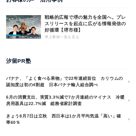
戦略的広報で堺の魅力を全国へ。プレ
スリリースを起点に広がる情報発信の
好循環【堺市様】
導入事例一覧を見る
汐留PR塾
バナナ、「よく食べる果物」で22年連続首位 カリウムの
認知度は初の4割超 日本バナナ輸入組合調べ
6月の消費支出、実質3.3%減で7か月連続のマイナス 冷暖
房用器具は22.7%減 総務省家計調査
きょう8月7日は立秋 西日本は1か月平均気温「高い」確
率60％