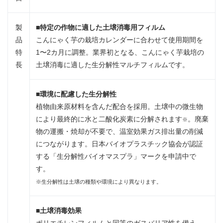
製
■
特定の作物に適した土壌消毒用フィルム
品
こんにゃく芋の栽培カレンダーに合わせて使用期間を
特
1〜2カ月に調整。業界初となる、こんにゃく芋栽培の
長
土壌消毒に適した生分解性マルチフィルムです。
■
環境に配慮した生分解性
植物由来原材料を含んだ配合を採用。土壌中の微生物
により最終的に水と二酸化炭素に分解されます
。廃棄
※
物の運搬・焼却が不要で、温室効果ガス排出量の削減
につながります。日本バイオプラスチック協会が認証
する「生分解性バイオマスプラ」マークを申請中で
す。
※生分解性は土壌の種類や環境により異なります。
■
土壌消毒効果