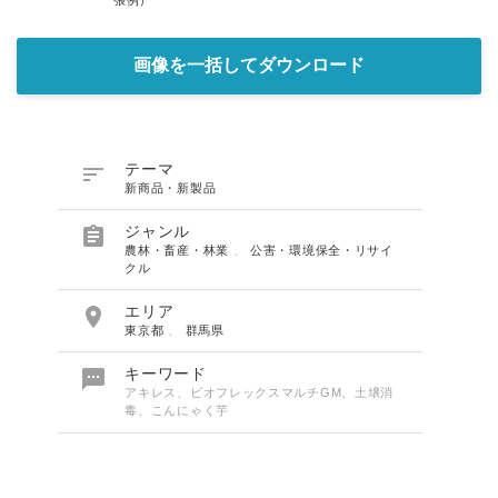
画像を一括してダウンロード

テーマ
新商品・新製品

ジャンル
農林・畜産・林業
、
公害・環境保全・リサイ
クル

エリア
東京都
、
群馬県

キーワード
アキレス、ビオフレックスマルチGM、土壌消
毒、こんにゃく芋