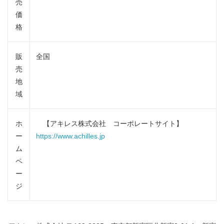
売
価
格
販
全国
売
地
域
ホ
【アキレス株式会社 コーポレートサイト】
ー
https://www.achilles.jp
ム
ペ
ー
ジ