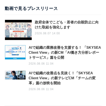
動画で見るプレスリリース
政府全体でこども・若者の自殺防止に向
けた取組を強化します
2026.08.07 14:00
AIで組織の業務改善を支援する！ 「SKYSEA
Client View」の新CM「AI働き方分析レポー
トサービス」篇を公開
2026.08.06 11:04
AIで組織の改善点を見抜く！「SKYSEA
Client View」の新テレビCM「チームの変
革」篇の放映を開始
2026.08.06 11:04