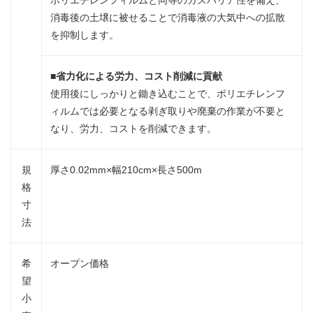
ポリエチレンフィルムと同等のガスバリア性を備え、
消毒後の土壌に被せることで消毒液の大気中への拡散
を抑制します。
■
省力化による労力、コスト削減に貢献
使用後にしっかりと鋤き込むことで、ポリエチレンフ
ィルムでは必要となる剥ぎ取りや廃棄の作業が不要と
なり、労力、コストを削減できます。
規
厚さ0.02mm×幅210cm×長さ500m
格
寸
法
希
オープン価格
望
小