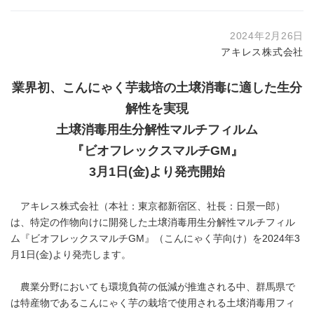
2024年2月26日
アキレス株式会社
業界初、こんにゃく芋栽培の土壌消毒に適した生分
解性を実現
土壌消毒用生分解性マルチフィルム
『ビオフレックスマルチ
GM
』
3
月
1
日
(
金
)
より発売開始
アキレス株式会社（本社：東京都新宿区、社長：日景一郎）
は、特定の作物向けに開発した土壌消毒用生分解性マルチフィル
ム『ビオフレックスマルチGM』（こんにゃく芋向け）を2024年3
月1日(金)より発売します。
農業分野においても環境負荷の低減が推進される中、群馬県で
は特産物であるこんにゃく芋の栽培で使用される土壌消毒用フィ