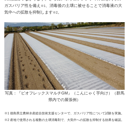
ガスバリア性を備え
、消毒後の土壌に被せることで消毒液の大
※1
気中への拡散を抑制します
。
※2
写真：『ビオフレックスマルチGM』（こんにゃく芋向け）（群馬
県内での展張例）
※1 徳島県立農林水産総合技術支援センターで、ガスバリア性について試験を実施。
※2 産地で使用される複数の土壌消毒剤で、大気中への拡散を抑制する効果を確認。