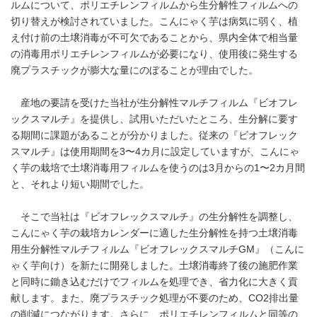
ルムについて、ポリエチレンフィルムから生分解性フィルムへの
切り替えが検討されていました。こんにゃく芋は病気に弱く、植
え付け前の土壌消毒が不可欠であることから、県内全体で相当量
の消毒用ポリエチレンフィルムが必要になり、使用後に発生する
廃プラスチックが膨大な量にのぼることが理由でした。
産地の要請を受けた当社が生分解性マルチフィルム『ビオフレ
ックスマルチ』を提供し、試用いただいたところ、生分解に要す
る期間に課題があることが分かりました。従来の『ビオフレック
スマルチ』は使用期間を3〜4カ月に設定していますが、こんにゃ
く芋の栽培で土壌消毒用フィルムを使うのは3月からの1〜2カ月間
と、それより短い期間でした。
そこで当社は『ビオフレックスマルチ』の生分解性を調整し、
こんにゃく芋の栽培カレンダーに適した生分解性を持つ土壌消毒
用生分解性マルチフィルム『ビオフレックスマルチGM』（こんに
ゃく芋向け）を新たに開発しました。土壌消毒終了後の施肥作業
と同時に鋤き込むだけでフィルムを処理でき、省力化に大きく貢
献します。また、廃プラスチック処理が不要のため、CO2排出量
の削減につながります。さらに、ポリエチレンフィルムと同等の