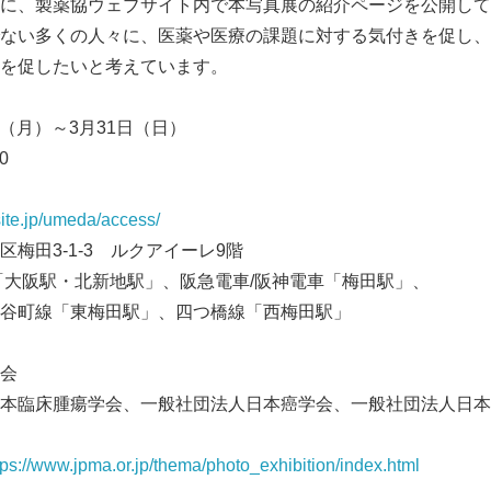
に、製薬協ウェブサイト内で本写真展の紹介ページを公開して
ない多くの人々に、医薬や医療の課題に対する気付きを促し、
English
を促したいと考えています。
日（月）～3月31日（日）
0
tsite.jp/umeda/access/
梅田3-1-3 ルクアイーレ9階
「大阪駅・北新地駅」、阪急電車/阪神電車「梅田駅」、
谷町線「東梅田駅」、四つ橋線「西梅田駅」
会
本臨床腫瘍学会、一般社団法人日本癌学会、一般社団法人日本
tps://www.jpma.or.jp/thema/photo_exhibition/index.html