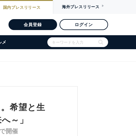
海外
プレスリリース
国内
プレスリリース
会員登録
ログイン
ルメ
る。希望と生
来へ～」
で開催