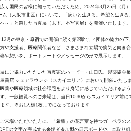
広く国民の皆様に知っていただくため、2024年3月25日（月）
ルーム（大阪市北区）において、「病いと生きる。希望と生きる
へ～」と題した写真展（以下、本写真展）を開催いたします。
年12月の東京・原宿での開催に続く第2弾で、4団体の協力の下
方や支援者、医療関係者など、さまざまな立場で病気と向き合
姿や想いを、ポートレートやメッセージの形で展示します。
展にご協力いただいた写真家のハービー・山口氏、製薬協会長
屋書店 シェアラウンジ〈スカイエリア〉において開催いたし
医薬や医療領域の社会課題をより身近に感じていただけるよう
す。一般観覧へのご来場は、当日10:30からスカイエリア前に
ます。※お1人様1枚までになっております。
ご来場いただいた方に、「希望」の花言葉を持つガーベラのス
OPEの文字が完成する来場者参加型の展示ボードや、本取り