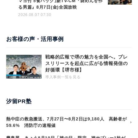
マヨ付 5食パック｣新TV-CM『袋めんを作
る男篇』8月7日(金)全国放映
2026.08.07 07:30
お客様の声・活用事例
戦略的広報で堺の魅力を全国へ。プレ
スリリースを起点に広がる情報発信の
好循環【堺市様】
導入事例一覧を見る
汐留PR塾
熱中症の救急搬送、7月27日〜8月2日は9,180人 高齢者が
59.6% 消防庁の速報値
豊島屋、きょう8月10日「鳩の日」限定 鳩サブレー1枚が