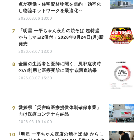
点が稼働～住宅資材物流を集約・効率化
し物流ネットワークを最適化～
2026.08.06 13:00
7
「明星 一平ちゃん夜店の焼そば 超特盛
からしマヨ2個付」2026年8月24日(月)新
発売
2026.08.07 13:00
8
全国の生活者と医師に聞く、風邪症状時
のAI利用と医療受診に関する調査結果
2026.08.07 15:30
9
愛媛県「災害時医療提供体制確保事業」
向け医療コンテナを納品
2026.03.19 14:00
10
｢明星 一平ちゃん夜店の焼そば 袋 からし