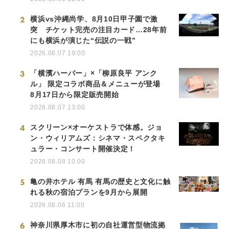
2
横浜vs沖縄尚学、8月10日甲子園で激
突 チケット完売の注目カード…28年前
にも横浜が演じた“伝説の一戦”
2026.08.07 19:00
3
「横濱ハーバー」×「柳原良平 アンク
ル」 限定コラボ商品＆メニューが登場
8月17日から限定販売開始
2026.08.07 13:00
4
スクリーン×オーケストラで体感。ジョ
ン・ウィリアムズ：シネマ・スペクタキ
ュラー・コンサート開催決定！
2026.08.08 10:00
5
亀の井ホテル 有馬 有馬の歴史と文化に触
れる秋の宿泊プランを9月から展開
2026.08.06 11:00
6
神奈川県厚木市に初の自社運営型物流拠