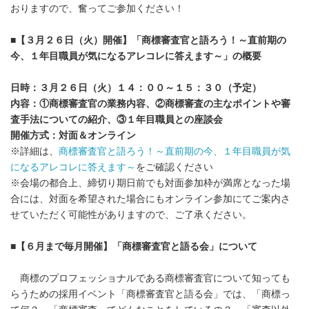
おりますので、奮ってご参加ください！
■
【３月２６日（火）開催】「商標審査官と語ろう！～直前期の
今、１年目職員が気になるアレコレに答えます～」の概要
日時：３月２６日（火）１４：００～１５：３０（予定）
内容：①商標審査官の業務内容、②商標審査の主なポイントや審
査手法についての紹介、③１年目職員との座談会
開催方式：対面＆オンライン
※詳細は、
商標審査官と語ろう！～直前期の今、１年目職員が気
になるアレコレに答えます～
をご確認ください
※会場の都合上、締切り期日前でも対面参加枠が満席となった場
合には、対面を希望された場合にもオンライン参加にてご案内さ
せていただく可能性がありますので、ご了承ください。
■
【６月まで毎月開催】「商標審査官と語る会」について
商標のプロフェッショナルである商標審査官について知っても
らうための採用イベント「商標審査官と語る会」では、「商標っ