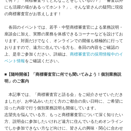
て何？」「商標審査ってどんなことをしているの？」「審査以外
にも活躍の場があるってホント？」、そんな皆さんの疑問に現役
の商標審査官がお答えします！
各回のイベントでは、若手・中堅商標審査官による業務説明・
座談会に加え、実際の業務を体感できるコーナーなどを設けてお
ります。対面だけでなく、オンラインでの開催も積極的に行って
おりますので、遠方に住んでいる方も、各回の内容をご確認の
上、是非ご参加ください。詳細は、
商標審査官の採用情報中のイ
ベント情報
をご確認ください。
■
【随時開催】「商標審査官に何でも聞いてみよう！個別業務説
明」のご案内
本記事では、「商標審査官と語る会」をご紹介させていただき
ましたが、お申込みいただく方のご都合の良い日時に、ご希望に
沿った内容で行う個別業務説明も開催しています。
志望先を悩んでいる方、もっと商標審査官について深く知りたい
方、説明会に参加したいけれど遠方に住んでいるためオンライン
でしか参加できない方など向けに、皆さんの興味・関心に合わせ