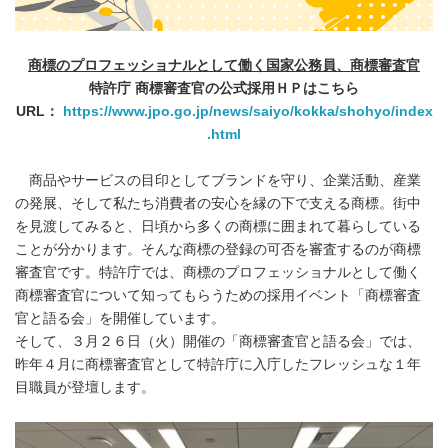
商標のプロフェッショナルとして働く国家公務員、商標審査官
特許庁 商標審査官の公式採用ＨＰはこちら
URL
：
https://www.jpo.go.jp/news/saiyo/kokka/shohyo/index
.html
商品やサービスの目印としてブランドを守り、企業活動、産業
の発展、そして私たち消費者の安心を縁の下で支える商標。街中
を見渡してみると、日頃から多くの商標に囲まれて暮らしている
ことが分かります。そんな商標の登録の可否を審査するのが商標
審査官です。特許庁では、商標のプロフェッショナルとして働く
商標審査官について知ってもらうための採用イベント「商標審査
官と語る会」を開催しています。
そして、３月２６日（火）開催の「商標審査官と語る会」では、
昨年４月に商標審査官として特許庁に入庁したフレッシュな１年
目職員が登壇します。