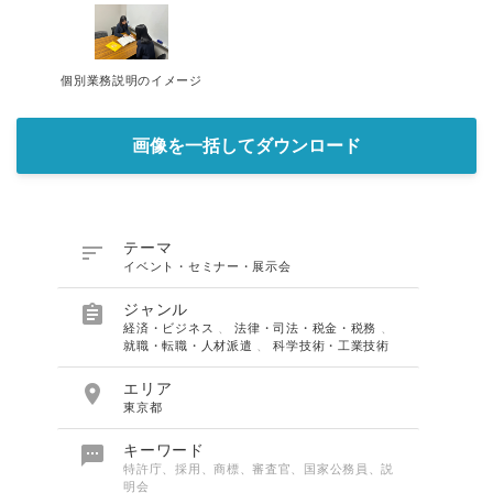
個別業務説明のイメージ
画像を一括してダウンロード

テーマ
イベント・セミナー・展示会

ジャンル
経済・ビジネス
、
法律・司法・税金・税務
、
就職・転職・人材派遣
、
科学技術・工業技術

エリア
東京都

キーワード
特許庁、採用、商標、審査官、国家公務員、説
明会