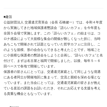
■趣旨
公益財団法人 交通遺児育英会（会長 石橋健一）では、令和４年度
から実施してきた地域保護者懇談会「語らいカフェ」を今年度も
全国５会場で実施します。この「語らいカフェ」の始まりは、コ
ロナ感染によって大規模な集会の開催が難しくなった折に、当時
あちこちで開催されて話題となっていた哲学カフェに注目し、こ
のような規模、形の会合ならできると考えたことです。地域ごと
に小規模な保護者の懇談会をしようと企画し、“語らいカフェ”と名
付けて、まずは名古屋と福岡で開催しました。以後、毎年５～６
回ペースで各地で開催しています。
保護者の皆さんにとっては、交通遺児家庭として同じような境遇
にある者同士が開催地区に集まって、交流と親睦を深める場とな
っています。また当会にとっては、交通遺児家庭の皆さまが抱え
ている直近の課題をお話いただき、それにお応えする支援を考え
る貴重な機会ともなっています。