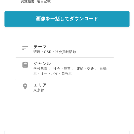
実施概要_項目記載
画像を一括してダウンロード

テーマ
環境・CSR・社会貢献活動

ジャンル
学校教育
、
社会・時事
、
運輸・交通
、
自動
車・オートバイ・自転車

エリア
東京都