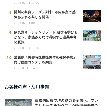
2026.07.31 11:00
8
掛川の祭典シーズン到来! 市内各所で熱
気あふれる祭りを開催
2026.07.31 09:30
9
伊良湖オーシャンリゾート 遊びも学びも
かなう、家族みんなで満喫する渥美半島
の夏旅
2026.08.04 11:00
10
愛媛県「災害時医療提供体制確保事業」
向け医療コンテナを納品
2026.03.19 14:00
お客様の声・活用事例
戦略的広報で堺の魅力を全国へ。プレ
スリリースを起点に広がる情報発信の