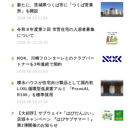
3
新たに、茨城県つくば市に「つくば営業
所」を開設
2026.08.03 11:00
4
令和８年度第２回 市営住宅の入居者募集
について
2026.07.31 16:30
5
NOK、川崎フロンターレとのクラブパー
トナーを3年連続で契約
2026.08.05 13:00
6
積水ハウスが住宅向け製品として国内初
LIXIL循環型低炭素アルミ 「PremiAL
R100」を標準採用
2026.08.03 14:30
7
【大好評】サブウェイ×「はぴだんぶい」
店頭キャンペーン 『はぴサブサマー！』
第2弾開催のお知らせ