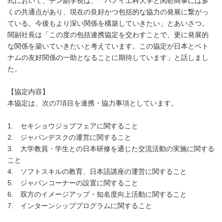
式において、チン副学長は、「ハノイ工科大学と関彰商事には多
くの共通点があり、現在の良好かつ包括的な協力の発展に繋がっ
ている。今後もより深い関係を構築していきたい」とあいさつ。
関副社長は「この度の包括連携協定を交わすことで、更に発展的
な関係を築いていきたいと考えています。この協定が日本とベト
ナムの友好関係の一助となることに期待しています」と話しまし
た。
【協定内容】
本協定は、次の7項目を連携・協力事項としています。
1. セキショウジョブフェアに関すること
2. ジャパンデスクの運営に関すること
3. 大学教員・学生との日本研修を通じた交流活動の実施に関する
こと
4. ソフトスキルの教育、日本語講座の運営に関すること
5. ジャパンコーナーの設置に関すること
6. 双方のイメージアップ・知名度向上活動に関すること
7. インターンシッププログラムに関すること