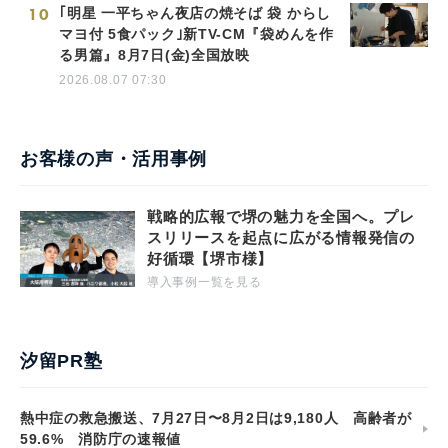
10
｢明星 一平ちゃん夜店の焼そば 袋 からし
マヨ付 5食パック｣新TV-CM『袋めんを作
る男篇』8月7日(金)全国放映
2026.08.07 07:30
お客様の声・活用事例
戦略的広報で堺の魅力を全国へ。プレ
スリリースを起点に広がる情報発信の
好循環【堺市様】
導入事例一覧を見る
汐留PR塾
熱中症の救急搬送、7月27日〜8月2日は9,180人 高齢者が
59.6% 消防庁の速報値