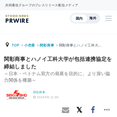
共同通信グループのプレスリリース配信メディア
KYODO NEWS
海外
国内
PRWIRE
TOP
小売業
関彰商事
関彰商事とハノイ工科大…
関彰商事とハノイ工科大学が包括連携協定を
締結しました
～日本・ベトナム双方の発展を目的に、より深い協
力関係を構築～
関彰商事
2024/4/5 11:00