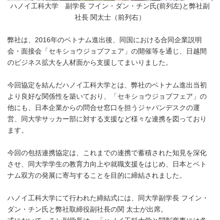
ハノイ工科大学 副学長 フイン・ダン・チン氏(前列左)と弊社副
社長 関太士（前列右）
弊社は、2016年のベトナム進出後、同国における合同企業説明
会・面接会「セキショウジョブフェア」の開催等を通じ、日越間
のビジネス拡大を人材面から支援してまいりました。
今回協定を結んだハノイ工科大学とは、弊社のベトナム進出当初
より良好な関係性を築いており、「セキショウジョブフェア」の
他にも、日本企業からの問合せ窓口を担うジャパンデスクの運
営、同大学サッカー部に対する支援など様々な連携を図っており
ます。
今回の包括連携協定は、これまでの連携で蓄積された知見を深化
させ、同大学学生の教育力向上や就職支援をはじめ、日本とベト
ナム双方の発展に寄与することを目的に締結されました。
ハノイ工科大学にて行われた締結式には、同大学副学長 フイン・
ダン・チン氏と弊社取締役副社長の関 太士が出席。