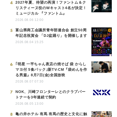
4
2027年夏、待望の再演！ファントム＆ク
リスティーヌ役のWキャスト4名が決定！
ミュージカル 『ファントム』
2026.08.06 12:00
5
富山県商工会議所青年部連合会 創立50周
年記念祝賀会 「DJ盆踊り」を開催します
2026.08.04 15:25
6
｢明星 一平ちゃん夜店の焼そば 袋 からし
マヨ付 5食パック｣新TV-CM『袋めんを作
る男篇』8月7日(金)全国放映
2026.08.07 07:30
7
NOK、川崎フロンターレとのクラブパー
トナーを3年連続で契約
2026.08.05 13:00
8
亀の井ホテル 有馬 有馬の歴史と文化に触