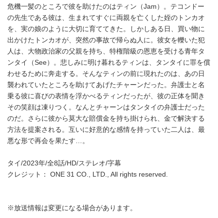
危機一髪のところで彼を助けたのはティン（Jam）。テコンドー
の先生である彼は、生まれてすぐに両親を亡くした姪のトンカオ
を、実の娘のように大切に育ててきた。しかしある日、買い物に
出かけたトンカオが、突然の事故で帰らぬ人に。彼女を轢いた犯
人は、大物政治家の父親を持ち、特権階級の恩恵を受ける青年タ
ンタイ（See）。悲しみに明け暮れるティンは、タンタイに罪を償
わせるために奔走する。そんなティンの前に現れたのは、あの日
襲われていたところを助けてあげたチャーンだった。弁護士と名
乗る彼に喜びの表情を浮かべるティンだったが、彼の正体を聞き
その笑顔は凍りつく。なんとチャーンはタンタイの弁護士だった
のだ。さらに彼から莫大な賠償金を持ち掛けられ、金で解決する
方法を提案される。互いに好意的な感情を持っていた二人は、最
悪な形で再会を果たす…。
タイ/2023年/全8話/HD/ステレオ/字幕
クレジット： ONE 31 CO., LTD., All rights reserved.
※放送情報は変更になる場合があります。