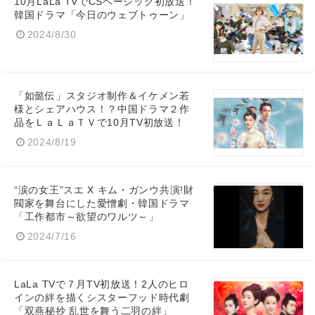
10月LaLa TVでCSベーシック初放送！
韓国ドラマ「今日のウェブトゥーン」
2024/8/30
「如懿伝」スタジオ制作＆イケメン若
様とシェアハウス！？中国ドラマ２作
品をＬａＬａＴＶで10月TV初放送！
2024/8/19
“涙の女王”スエ X キム・ガンウ共演!財
閥家を舞台にした愛憎劇・韓国ドラマ
「工作都市～欲望のワルツ～」
2024/7/16
LaLa TVで７月TV初放送！2人のヒロ
インの絆を描くシスターフッド時代劇
「双燕秘抄 乱世を舞う二羽の絆」