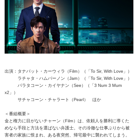
出演：タナパット・カーウィラ（Film）（「To Sir, With Love」）
ラチャタ・ハムパーノン（Jam）（「To Sir, With Love」）
パラタコーン・カイヤナン（See）（「3 Num 3 Mum
x2」）
サチャコーン・チャラート（Pearl） ほか
＜番組概要＞
金と権力に目がないチャーン（Film）は、依頼人を勝利に導くた
めなら手段と方法を選ばない弁護士。その冷徹な仕事ぶりから被
害者の家族に恨まれ、ある夜突然、帰宅最中に襲われてしまう。