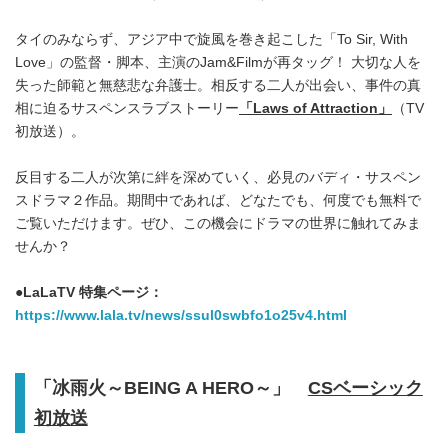
タイのみならず、アジア中で旋風を巻き起こした「To Sir, With
Love」の監督・脚本、主演のJam&Filmが再タッグ！ 大切な人を
失った師範と無慈悲な弁護士。相反する二人が出会い、事件の真
相に迫るサスペンスラブストーリー
「Laws of Attraction」
（TV
初放送）。
反目する二人が次第に絆を深めていく、必見のバディ・サスペン
スドラマ２作品。期間中であれば、どなたでも、何度でも無料で
ご覧いただけます。ぜひ、この機会にドラマの世界に触れてみま
せんか？
●
LaLaTV 特集ページ：
https://www.lala.tv/news/ssul0swbfo1o25v4.html
「冰雨火～BEING A HERO～」
CSベーシック
初放送