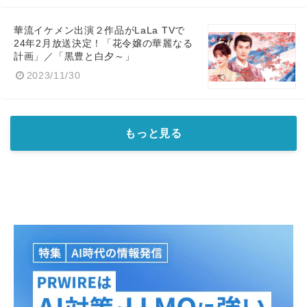
華流イケメン出演２作品がLaLa TVで
24年2月放送決定！「花令嬢の華麗なる
計画」／「黒豊と白夕～」
2023/11/30
もっと見る