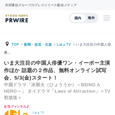
共同通信グループのプレスリリース配信メディア
KYODO NEWS
海外
国内
PRWIRE
TOP
新聞・放送・出版
LaLa TV
いま大注目の中国人俳
優…
いま大注目の中国人俳優ワン・イーボー主演
作ほか 話題の２作品、無料オンライン試写
会、5/3(金)スタート！
中国ドラマ「冰雨火（ひょううか）～BEING A
HERO～」 タイドラマ「Laws of Attraction」＜TV
初放送＞
LaLa TV