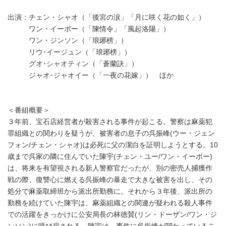
出演：チェン・シャオ（「後宮の涙」「月に咲く花の如く」）
ワン・イーボー（「陳情令」「風起洛陽」）
ワン・ジンソン（「琅琊榜」）
リウ･イージュン（「琅琊榜」）
グオ･シャオティン（「蒼蘭訣」）
ジャオ･ジャオイー（「一夜の花嫁」） ほか
＜番組概要＞
３年前、宝石店経営者が殺害される事件が起こる。警察は麻薬犯
罪組織との関わりを疑うが、被害者の息子の呉振峰(ウー・ジェン
フォン/チェン・シャオ)は必死に父の潔白を証明しようとする。10
歳まで呉家の隣に住んでいた陳宇(チェン・ユー/ワン・イーボー)
は、将来を有望視される新人警察官だったが、別の密売人捕獲作
戦の際、復讐心に燃える呉振峰の暴走で大きな被害を出し、その
処分で麻薬取締班から派出所勤務に。それから３年後、派出所の
勤務を続けていた陳宇は、麻薬組織との関連が疑われる殺人事件
での活躍をきっかけに公安局長の林徳賛(リン・ドーザン/ワン・ジ