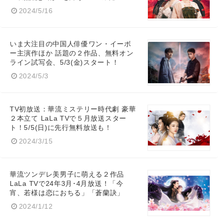
2024/5/16
いま大注目の中国人俳優ワン・イーボ
ー主演作ほか 話題の２作品、無料オン
ライン試写会、5/3(金)スタート！
2024/5/3
TV初放送：華流ミステリー時代劇 豪華
２本立て LaLa TVで５月放送スター
ト！5/5(日)に先行無料放送も！
2024/3/15
華流ツンデレ美男子に萌える２作品
LaLa TVで24年3月･4月放送！「今
宵、若様は恋におちる」「蒼蘭訣」
2024/1/12