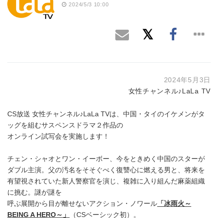
2024/5/3 10:00
2024年5月3日
女性チャンネル♪LaLa TV
CS放送 女性チャンネル♪LaLa TVは、中国・タイのイケメンがタ
ッグを組むサスペンスドラマ２作品の
オンライン試写会を実施します！
チェン・シャオとワン・イーボー、今をときめく中国のスターが
ダブル主演。父の汚名をそそぐべく復讐心に燃える男と、将来を
有望視されていた新人警察官を演じ、複雑に入り組んだ麻薬組織
に挑む。謎が謎を
呼ぶ展開から目が離せないアクション・ノワール
「冰雨火～
BEING A HERO～」
（CSベーシック初）。