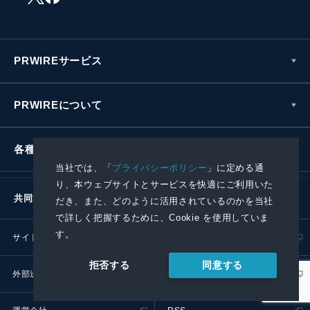
PRWIREサービス
PRWIREについて
各種お問い合わせ
当社では、「
プライバシーポリシー
」に定める通
り、本ウェブサイトとサービスを快適にご利用いた
共同通信社グループ
だき、また、どのように活用されているのかを当社
で詳しく把握するために、Cookie を使用していま
す。
サイトポリシー
プライバシーポリシー
同意する
拒否する
外部送信ポリシー
プレスリリース取扱基準