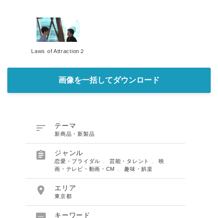
Laws of Attraction２
画像を一括してダウンロード

テーマ
新商品・新製品

ジャンル
恋愛・ブライダル
、
芸能・タレント
、
映
画・テレビ・動画・CM
、
趣味・娯楽

エリア
東京都

キーワード