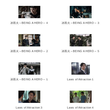
冰雨火～BEING A HERO～４
冰雨火～BEING A HERO～３
冰雨火～BEING A HERO～２
冰雨火～BEING A HERO～５
冰雨火～BEING A HERO～１
Laws of Attraction１
Laws of Attraction３
Laws of Attraction４