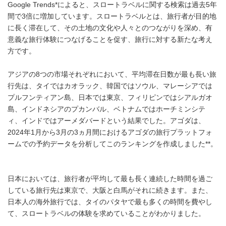
Google Trends*によると、スロートラベルに関する検索は過去5年
間で3倍に増加しています。スロートラベルとは、旅行者が目的地
に長く滞在して、その土地の文化や人々とのつながりを深め、有
意義な旅行体験につなげることを促す、旅行に対する新たな考え
方です。
アジアの8つの市場それぞれにおいて、平均滞在日数が最も長い旅
行先は、タイではカオラック、韓国ではソウル、マレーシアでは
プルフンティアン島、日本では東京、フィリピンではシアルガオ
島、インドネシアのプカンバル、ベトナムではホーチミンシテ
ィ、インドではアーメダバードという結果でした。アゴダは、
2024年1月から3月の3ヵ月間におけるアゴダの旅行プラットフォ
ームでの予約データを分析してこのランキングを作成しました**。
日本においては、旅行者が平均して最も長く連続した時間を過ご
している旅行先は東京で、大阪と白馬がそれに続きます。また、
日本人の海外旅行では、タイのパタヤで最も多くの時間を費やし
て、スロートラベルの体験を求めていることがわかりました。