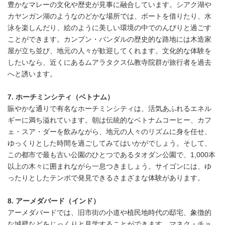
豊かなマレーの文化や歴史が見事に融合しています。シアク湖や
カヤンガン湖のようなのどかな場所では、ボートを借りたり、水
泳を楽しんだり、絵のように美しい環境の中でのんびりと過ごす
ことができます。カンプン・バンダルの歴史的な路地には木造家
屋が立ち並び、地元の人々が歓迎してくれます。文化的な体験を
したいなら、近くにあるムアラタクス仏教寺院群が旅行者を過去
へと誘います。
7. ホーチミンシティ（ベトナム）
賑やかな通りで有名なホーチミンシティは、活気あふれるエネル
ギーに満ち溢れています。朝は伝統的なベトナムコーヒー、カフ
ェ・スア・ダーを飲みながら、地元の人々のリズムに身を任せ、
ゆっくりとした時間を過ごしてみてはいかがでしょう。そして、
この都市で最も古い公園のひとつであるタオダン公園で、1,000本
以上の木々に囲まれながら一息つきましょう。サイゴンには、ゆ
ったりとしたテンポで発見できるさまざまな体験があります。
8. アーメダバード（インド）
アーメダバードでは、旧市街の小道や植民地時代の邸宅、象徴的
な城壁などをじっくりと見学することができます。マネク・チョ