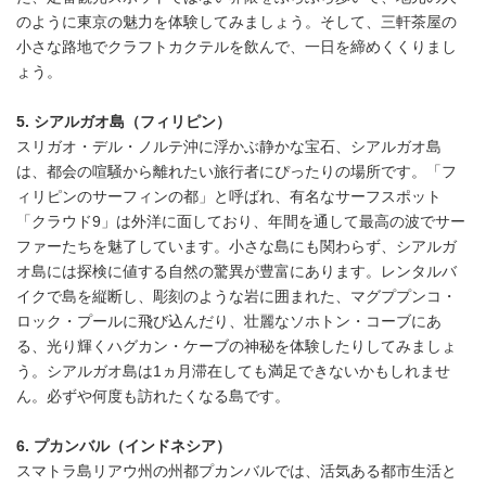
のように東京の魅力を体験してみましょう。そして、三軒茶屋の
小さな路地でクラフトカクテルを飲んで、一日を締めくくりまし
ょう。
5. シアルガオ島（フィリピン）
スリガオ・デル・ノルテ沖に浮かぶ静かな宝石、シアルガオ島
は、都会の喧騒から離れたい旅行者にぴったりの場所です。「フ
ィリピンのサーフィンの都」と呼ばれ、有名なサーフスポット
「クラウド9」は外洋に面しており、年間を通して最高の波でサー
ファーたちを魅了しています。小さな島にも関わらず、シアルガ
オ島には探検に値する自然の驚異が豊富にあります。レンタルバ
イクで島を縦断し、彫刻のような岩に囲まれた、マグププンコ・
ロック・プールに飛び込んだり、壮麗なソホトン・コーブにあ
る、光り輝くハグカン・ケーブの神秘を体験したりしてみましょ
う。シアルガオ島は1ヵ月滞在しても満足できないかもしれませ
ん。必ずや何度も訪れたくなる島です。
6. プカンバル（インドネシア）
スマトラ島リアウ州の州都プカンバルでは、活気ある都市生活と