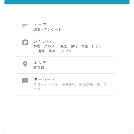

テーマ
調査・アンケート

ジャンル
料理・グルメ
、
観光・旅行・宿泊・レジャー
、
趣味・娯楽
、
アプリ

エリア
東京都

キーワード
スロートラベル、海外旅行、長期滞在、旅、ア
ゴダ