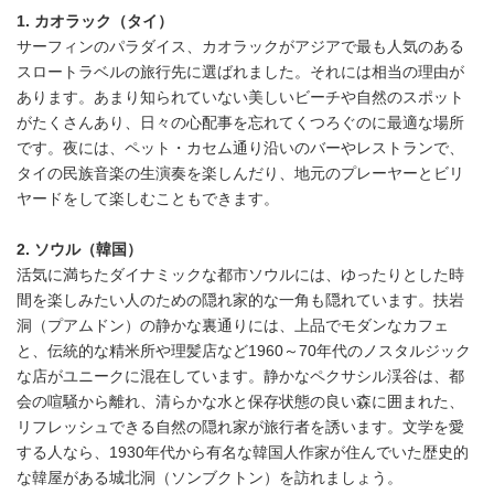
1. カオラック（タイ）
サーフィンのパラダイス、カオラックがアジアで最も人気のある
スロートラベルの旅行先に選ばれました。それには相当の理由が
あります。あまり知られていない美しいビーチや自然のスポット
がたくさんあり、日々の心配事を忘れてくつろぐのに最適な場所
です。夜には、ペット・カセム通り沿いのバーやレストランで、
タイの民族音楽の生演奏を楽しんだり、地元のプレーヤーとビリ
ヤードをして楽しむこともできます。
2. ソウル（韓国）
活気に満ちたダイナミックな都市ソウルには、ゆったりとした時
間を楽しみたい人のための隠れ家的な一角も隠れています。扶岩
洞（プアムドン）の静かな裏通りには、上品でモダンなカフェ
と、伝統的な精米所や理髪店など1960～70年代のノスタルジック
な店がユニークに混在しています。静かなペクサシル渓谷は、都
会の喧騒から離れ、清らかな水と保存状態の良い森に囲まれた、
リフレッシュできる自然の隠れ家が旅行者を誘います。文学を愛
する人なら、1930年代から有名な韓国人作家が住んでいた歴史的
な韓屋がある城北洞（ソンブクトン）を訪れましょう。