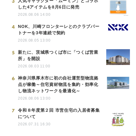
3
人気キャラクター「ムーミン」とコラボ
した4アイテムを8月6日に発売
2026.08.06 14:00
4
NOK、川崎フロンターレとのクラブパー
トナーを3年連続で契約
2026.08.05 13:00
5
新たに、茨城県つくば市に「つくば営業
所」を開設
2026.08.03 11:00
6
神奈川県厚木市に初の自社運営型物流拠
点が稼働～住宅資材物流を集約・効率化
し物流ネットワークを最適化～
2026.08.06 13:00
7
令和８年度第２回 市営住宅の入居者募集
について
2026.07.31 16:30