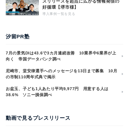
スリリースを起点に広がる情報発信の
好循環【堺市様】
導入事例一覧を見る
汐留PR塾
7月の景気DIは43.6で3カ月連続改善 10業界中6業界が上
向く 帝国データバンク調べ
尼崎市、堂安律選手へのメッセージを13日まで募集 10月
の市制110周年式典で掲示
お盆玉、子ども1人あたり平均9,977円 用意する人は
38.6% ソニー損保調べ
動画で見るプレスリリース