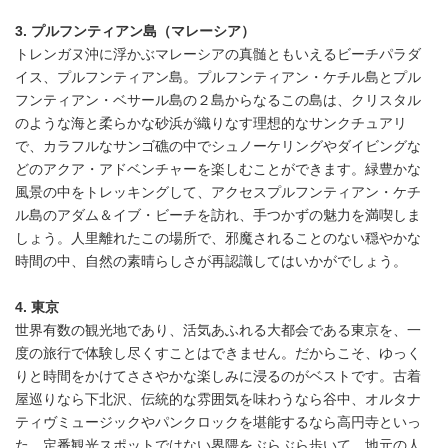
3. プルフンティアン島（マレーシア）
トレンガヌ沖に浮かぶマレーシアの真髄ともいえるビーチパラダ
イス、プルフンティアン島。プルフンティアン・ケチル島とプル
フンティアン・ベサール島の２島からなるこの島は、クリスタル
のような海と柔らかな砂浜が織りなす理想的なサンクチュアリ
で、カラフルなサンゴ礁の中でシュノーケリングやダイビングな
どのアクア・アドベンチャーを楽しむことができます。緑豊かな
風景の中をトレッキングして、アクセスプルフンティアン・ケチ
ル島のアダム＆イブ・ビーチを訪れ、手つかずの魅力を満喫しま
しょう。人里離れたこの場所で、邪魔されることのない穏やかな
時間の中、自然の素晴らしさが再認識してはいかがでしょう。
4. 東京
世界有数の観光地であり、活気あふれる大都会である東京を、一
度の旅行で体験し尽くすことはできません。だからこそ、ゆっく
りと時間をかけてささやかな楽しみに浸るのがベストです。古着
屋巡りなら下北沢、伝統的な雰囲気を味わうなら谷中、オルタナ
ティヴミュージックやパンクロックを堪能するなら高円寺といっ
た、定番観光スポットではない界隈をぶらぶら歩いて、地元の人