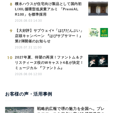
8
積水ハウスが住宅向け製品として国内初
LIXIL循環型低炭素アルミ 「PremiAL
R100」を標準採用
2026.08.03 14:30
9
【大好評】サブウェイ×「はぴだんぶい」
店頭キャンペーン 『はぴサブサマー！』
第2弾開催のお知らせ
2026.07.31 11:00
10
2027年夏、待望の再演！ファントム＆ク
リスティーヌ役のWキャスト4名が決定！
ミュージカル 『ファントム』
2026.08.06 12:00
お客様の声・活用事例
戦略的広報で堺の魅力を全国へ。プレ