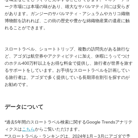
ーク市場には本場の味があり、雄大なサバルマティ川には安らぎ
があります。ガンジーのサバルマティ・アシュラムやカリコ織物
博物館を訪れれば、この街の歴史や豊かな綿織物産業の遺産に触
れることができます。
スロートラベル、ショートトリップ、複数の訪問先がある旅行な
ど、アゴダは航空券やアクティビティに加え、休暇にうってつけ
のホテル400万軒以上をお得な料金で提供し、旅行者が世界を旅す
るサポートをしています。お手頃なスロートラベルを計画してい
る旅行者は、アゴダで多く提供している長期滞在割引を探すのが
お勧めです。
データについて
*過去5年間のスロートラベル検索に関するGoogle Trendsアナリテ
ィクスは
こちら
からご覧いただけます。
**スロートラベル・ランキングは、2024年1月～3月にアゴダで予