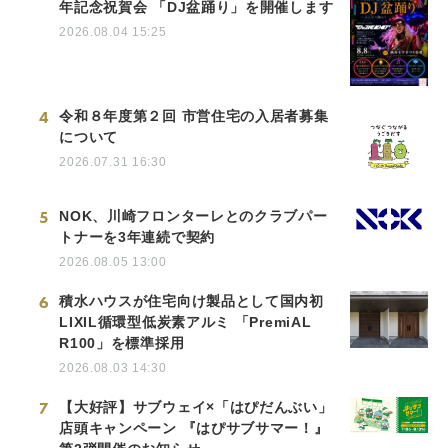
年記念祝賀会 「DJ盆踊り」を開催します
2026.08.04 15:25
4
令和８年度第２回 市営住宅の入居者募集
について
2026.07.31 16:30
5
NOK、川崎フロンターレとのクラブパー
トナーを3年連続で契約
2026.08.05 13:00
6
積水ハウスが住宅向け製品として国内初
LIXIL循環型低炭素アルミ 「PremiAL
R100」を標準採用
2026.08.03 14:30
7
【大好評】サブウェイ×「はぴだんぶい」
店頭キャンペーン 『はぴサブサマー！』