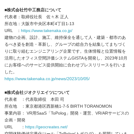
■株式会社竹中工務店について
代表者：取締役社長 佐々木 正人
所在地：大阪市中央区本町4丁目1-13
URL ：
https://www.takenaka.co.jp/
建物の企画、設計、施工、維持保全を通して人・建築・都市のあ
るべき姿を創造・革新し、グループの総合力を結集してまちづく
りに取り組むエンジニアリング企業です。生体情報と位置情報を
活用したオフィス空間評価システムGISTAを開発し、2023年10月
にお客様へのサービス提供開始に合わせプレスリリースを行いま
した。
https://www.takenaka.co.jp/news/2023/10/05/
■株式会社ジオクリエイツについて
代表者 ：代表取締役 本田 司
所在地 ：東京都港区西新橋1-7-5 BIRTH TORANOMON
事業内容： VR用SaaS「ToPolog」開発・運営、VR/ARサービスの
企画・開発
URL ：
https://geocreates.net/
空間体験価値定量化ツール「ToPolog(トポログ)」を展開していま