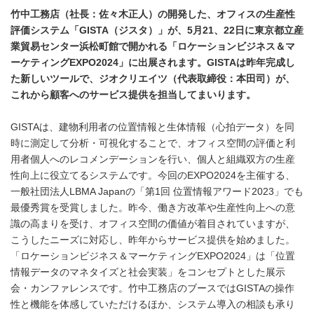
竹中工務店（社長：佐々木正人）の開発した、オフィスの生産性
評価システム「GISTA（ジスタ）」が、5月21、22日に東京都立産
業貿易センター浜松町館で開かれる「ロケーションビジネス＆マ
ーケティングEXPO2024」に出展されます。GISTAは昨年完成し
た新しいツールで、ジオクリエイツ（代表取締役：本田司）が、
これから顧客へのサービス提供を担当してまいります。
GISTAは、建物利用者の位置情報と生体情報（心拍データ）を同
時に測定して分析・可視化することで、オフィス空間の評価と利
用者個人へのレコメンデーションを行い、個人と組織双方の生産
性向上に役立てるシステムです。今回のEXPO2024を主催する、
一般社団法人LBMA Japanの「第1回 位置情報アワード2023」でも
最優秀賞を受賞しました。昨今、働き方改革や生産性向上への意
識の高まりを受け、オフィス空間の価値が着目されていますが、
こうしたニーズに対応し、昨年からサービス提供を始めました。
「ロケーションビジネス＆マーケティングEXPO2024」は「位置
情報データのマネタイズと社会実装」をコンセプトとした展示
会・カンファレンスです。竹中工務店のブースではGISTAの操作
性と機能を体感していただけるほか、システム導入の相談も承り