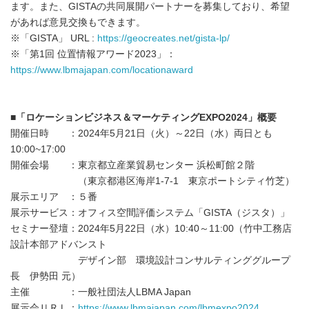
ます。また、GISTAの共同展開パートナーを募集しており、希望
があれば意見交換もできます。
※「GISTA」 URL :
https://geocreates.net/gista-lp/
※「第1回 位置情報アワード2023」：
https://www.lbmajapan.com/locationaward
■「ロケーションビジネス＆マーケティングEXPO2024」概要
開催日時 ：2024年5月21日（火）～22日（水）両日とも
10:00~17:00
開催会場 ：東京都立産業貿易センター 浜松町館２階
（東京都港区海岸1-7-1 東京ポートシティ竹芝）
展示エリア ：５番
展示サービス：オフィス空間評価システム「GISTA（ジスタ）」
セミナー登壇：2024年5月22日（水）10:40～11:00（竹中工務店
設計本部アドバンスト
デザイン部 環境設計コンサルティンググループ
長 伊勢田 元）
主催 ：一般社団法人LBMA Japan
展示会ＵＲＬ：
https://www.lbmajapan.com/lbmexpo2024