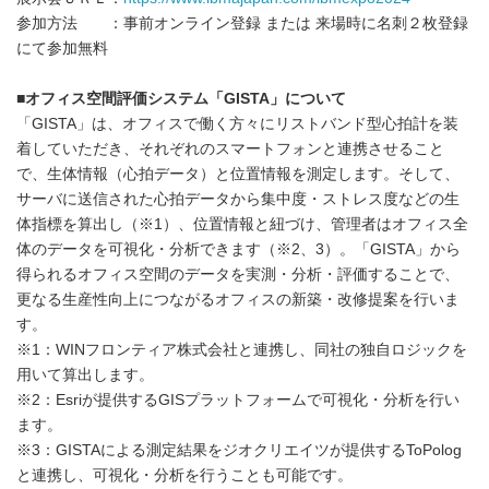
参加方法 ：事前オンライン登録 または 来場時に名刺２枚登録
にて参加無料
■オフィス空間評価システム「GISTA」について
「GISTA」は、オフィスで働く方々にリストバンド型心拍計を装
着していただき、それぞれのスマートフォンと連携させること
で、生体情報（心拍データ）と位置情報を測定します。そして、
サーバに送信された心拍データから集中度・ストレス度などの生
体指標を算出し（※1）、位置情報と紐づけ、管理者はオフィス全
体のデータを可視化・分析できます（※2、3）。「GISTA」から
得られるオフィス空間のデータを実測・分析・評価することで、
更なる生産性向上につながるオフィスの新築・改修提案を行いま
す。
※1：WINフロンティア株式会社と連携し、同社の独自ロジックを
用いて算出します。
※2：Esriが提供するGISプラットフォームで可視化・分析を行い
ます。
※3：GISTAによる測定結果をジオクリエイツが提供するToPolog
と連携し、可視化・分析を行うことも可能です。