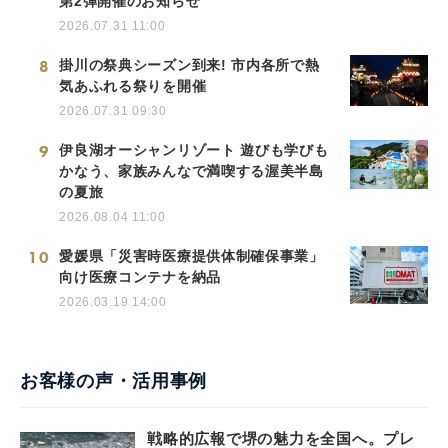
第2弾開催のお知らせ
2026.07.31 11:00
8
掛川の祭典シーズン到来! 市内各所で熱
気あふれる祭りを開催
2026.07.31 09:30
9
伊良湖オーシャンリゾート 遊びも学びも
かなう、家族みんなで満喫する渥美半島
の夏旅
2026.08.04 11:00
10
愛媛県「災害時医療提供体制確保事業」
向け医療コンテナを納品
2026.03.19 14:00
お客様の声・活用事例
戦略的広報で堺の魅力を全国へ。プレ