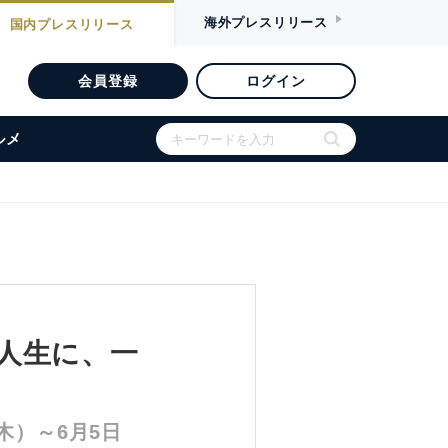
海外
プレスリリース
国内
プレスリリース
会員登録
ログイン
ルメ
たの人生に、一
木）～6月5日