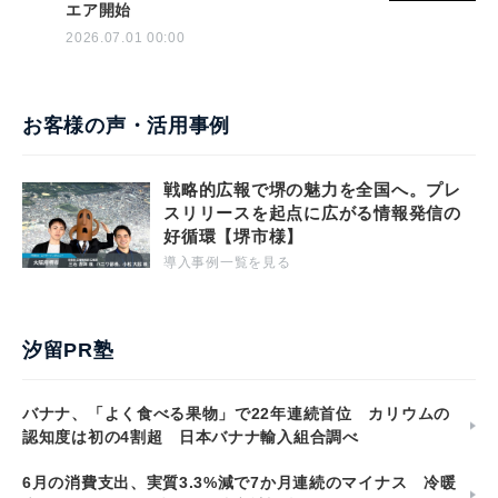
エア開始
2026.07.01 00:00
お客様の声・活用事例
戦略的広報で堺の魅力を全国へ。プレ
スリリースを起点に広がる情報発信の
好循環【堺市様】
導入事例一覧を見る
汐留PR塾
バナナ、「よく食べる果物」で22年連続首位 カリウムの
認知度は初の4割超 日本バナナ輸入組合調べ
6月の消費支出、実質3.3%減で7か月連続のマイナス 冷暖