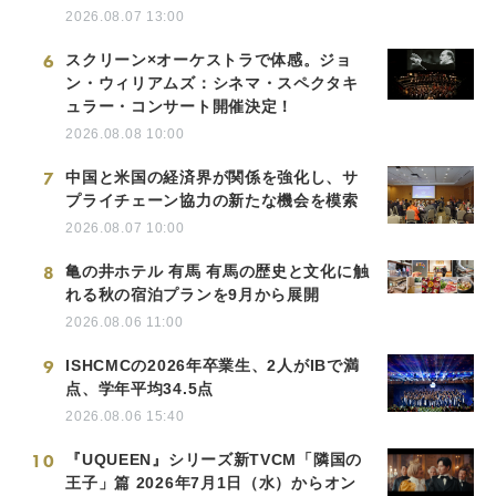
2026.08.07 13:00
6
スクリーン×オーケストラで体感。ジョ
ン・ウィリアムズ：シネマ・スペクタキ
ュラー・コンサート開催決定！
2026.08.08 10:00
7
中国と米国の経済界が関係を強化し、サ
プライチェーン協力の新たな機会を模索
2026.08.07 10:00
8
亀の井ホテル 有馬 有馬の歴史と文化に触
れる秋の宿泊プランを9月から展開
2026.08.06 11:00
9
ISHCMCの2026年卒業生、2人がIBで満
点、学年平均34.5点
2026.08.06 15:40
10
『UQUEEN』シリーズ新TVCM「隣国の
王子」篇 2026年7月1日（水）からオン