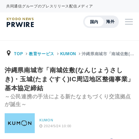
共同通信グループのプレスリリース配信メディア
KYODO NEWS
海外
国内
PRWIRE
TOP
教育サービス
KUMON
沖縄県南城市「南城佐敷(…
沖縄県南城市「南城佐敷(なんじょうさし
き)・玉城(たまぐすく)IC周辺地区整備事業」
基本協定締結
～公民連携の手法による新たなまちづくり交流拠点
が誕生～
KUMON
2024/5/24 10:00