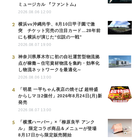
ミュージカル 『ファントム』
2026.08.06 12:00
2
横浜vs沖縄尚学、8月10日甲子園で激
突 チケット完売の注目カード…28年前
にも横浜が演じた“伝説の一戦”
2026.08.07 19:00
3
神奈川県厚木市に初の自社運営型物流拠
点が稼働～住宅資材物流を集約・効率化
し物流ネットワークを最適化～
2026.08.06 13:00
4
「明星 一平ちゃん夜店の焼そば 超特盛
からしマヨ2個付」2026年8月24日(月)新
発売
2026.08.07 13:00
5
「横濱ハーバー」×「柳原良平 アンク
ル」 限定コラボ商品＆メニューが登場
8月17日から限定販売開始