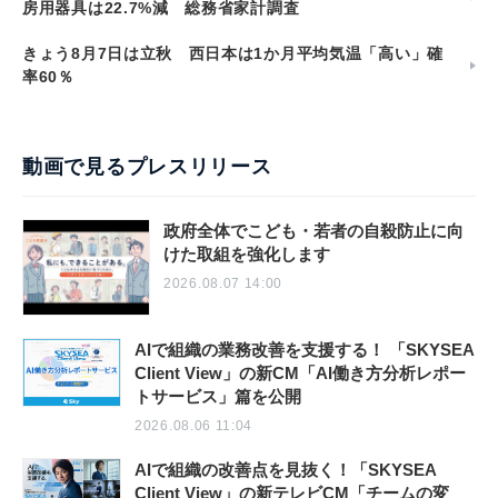
房用器具は22.7%減 総務省家計調査
きょう8月7日は立秋 西日本は1か月平均気温「高い」確
率60％
動画で見るプレスリリース
政府全体でこども・若者の自殺防止に向
けた取組を強化します
2026.08.07 14:00
AIで組織の業務改善を支援する！ 「SKYSEA
Client View」の新CM「AI働き方分析レポー
トサービス」篇を公開
2026.08.06 11:04
AIで組織の改善点を見抜く！「SKYSEA
Client View」の新テレビCM「チームの変