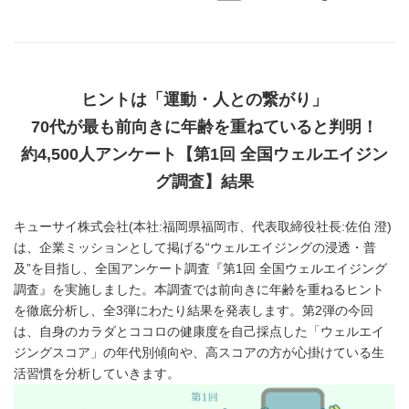
ヒントは「運動・人との繋がり」
70
代が最も前向きに年齢を重ねていると判明！
約
4,500
人アンケート【第
1
回 全国ウェルエイジン
グ調査】結果
キューサイ株式会社(本社:福岡県福岡市、代表取締役社長:佐伯 澄)
は、企業ミッションとして掲げる“ウェルエイジングの浸透・普
及”を目指し、全国アンケート調査『第1回 全国ウェルエイジング
調査』を実施しました。本調査では前向きに年齢を重ねるヒント
を徹底分析し、全3弾にわたり結果を発表します。第2弾の今回
は、自身のカラダとココロの健康度を自己採点した「ウェルエイ
ジングスコア」の年代別傾向や、高スコアの方が心掛けている生
活習慣を分析していきます。