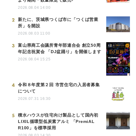
2026.08.04 14:00
2
新たに、茨城県つくば市に「つくば営業
所」を開設
2026.08.03 11:00
3
富山県商工会議所青年部連合会 創立50周
年記念祝賀会 「DJ盆踊り」を開催します
2026.08.04 15:25
4
令和８年度第２回 市営住宅の入居者募集
について
2026.07.31 16:30
5
積水ハウスが住宅向け製品として国内初
LIXIL循環型低炭素アルミ 「PremiAL
R100」を標準採用
2026.08.03 14:30