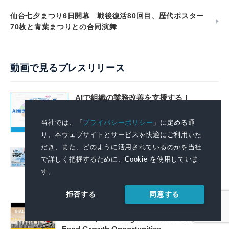
仙台七夕まつり6日開幕 戦後復活80回目、歴代ポスター
70枚と青葉まつりとの合同演舞
動画で見るプレスリリース
AIで組織の業務改善を支援する！
「SKYSEA Client View」の新CM「AI働
き方分析レポートサービス」篇を公開
当社では、「
プライバシーポリシー
」に定める通
2026.08.06 11:04
り、本ウェブサイトとサービスを快適にご利用いた
だき、また、どのように活用されているのかを当社
AIで組織の改善点を見抜く！「SKYSEA
で詳しく把握するために、Cookie を使用していま
Client View」の新テレビCM「チームの変
す。
革」篇の放映を開始
2026.08.06 11:04
同意する
拒否する
September 2026: SIAL Guangzhou Expands
to 4 Halls, Revealing New Cross-Channel