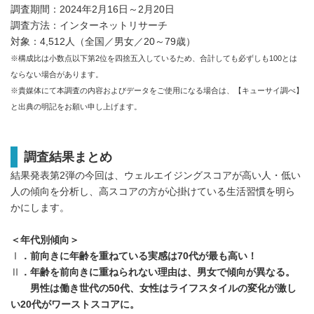
調査期間：2024年2月16日～2月20日
調査方法：インターネットリサーチ
対象：4,512人（全国／男女／20～79歳）
※構成比は小数点以下第2位を四捨五入しているため、合計しても必ずしも100とは
ならない場合があります。
※貴媒体にて本調査の内容およびデータをご使用になる場合は、【キューサイ調べ】
と出典の明記をお願い申し上げます。
調査結果まとめ
結果発表第2弾の今回は、ウェルエイジングスコアが高い人・低い
人の傾向を分析し、高スコアの方が心掛けている生活習慣を明ら
かにします。
＜年代別傾向＞
Ⅰ
．前向きに年齢を重ねている実感は
70
代が最も高い！
Ⅱ
．年齢を前向きに重ねられない理由は、男女で傾向が異なる。
男性は働き世代の
50
代、女性はライフスタイルの変化が激し
い
20
代がワーストスコアに。