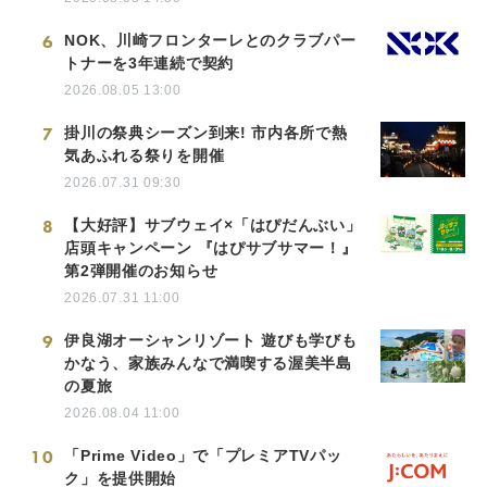
6
NOK、川崎フロンターレとのクラブパー
トナーを3年連続で契約
2026.08.05 13:00
7
掛川の祭典シーズン到来! 市内各所で熱
気あふれる祭りを開催
2026.07.31 09:30
8
【大好評】サブウェイ×「はぴだんぶい」
店頭キャンペーン 『はぴサブサマー！』
第2弾開催のお知らせ
2026.07.31 11:00
9
伊良湖オーシャンリゾート 遊びも学びも
かなう、家族みんなで満喫する渥美半島
の夏旅
2026.08.04 11:00
10
「Prime Video」で「プレミアTVパッ
ク」を提供開始