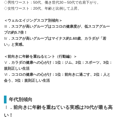
◇男性ワースト：50代、働き世代30～50代で右肩下がり。
◇女性ワースト：20代、年齢と比例して上昇。
＜ウェルエイジングスコア別傾向＞
Ⅲ
．スコアが高いグループはココロの健康度が、低スコアグルー
プの約
5.7
倍！
Ⅳ
．スコアが高いグループはマイナス約
1.60
歳、カラダが「若
い」と実感。
＜前向きに年齢を重ねるヒント（行動編）＞
Ⅴ
．カラダの健康への心がけ：
1
位：ジム、
2
位：スポーツ、
3
位：
規則正しい生活
Ⅵ
．ココロの健康への心がけ：
1
位：前向きに過ごす、
2
位：人と
会う、
3
位：規則正しい生活
年代別傾向
Ⅰ
．前向きに年齢を重ねている実感は
70
代が最も高
い！