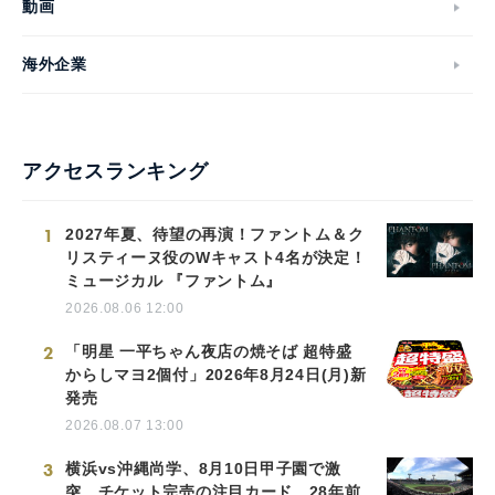
動画
海外企業
アクセスランキング
1
2027年夏、待望の再演！ファントム＆ク
リスティーヌ役のWキャスト4名が決定！
ミュージカル 『ファントム』
2026.08.06 12:00
2
「明星 一平ちゃん夜店の焼そば 超特盛
からしマヨ2個付」2026年8月24日(月)新
発売
2026.08.07 13:00
3
横浜vs沖縄尚学、8月10日甲子園で激
突 チケット完売の注目カード…28年前