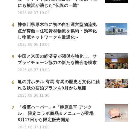
にも横浜が演じた“伝説の一戦”
2026.08.07 19:00
4
神奈川県厚木市に初の自社運営型物流拠
点が稼働～住宅資材物流を集約・効率化
し物流ネットワークを最適化～
2026.08.06 13:00
5
中国と米国の経済界が関係を強化し、サ
プライチェーン協力の新たな機会を模索
2026.08.07 10:00
6
亀の井ホテル 有馬 有馬の歴史と文化に触
れる秋の宿泊プランを9月から展開
2026.08.06 11:00
7
「横濱ハーバー」×「柳原良平 アンク
ル」 限定コラボ商品＆メニューが登場
8月17日から限定販売開始
2026.08.07 13:00