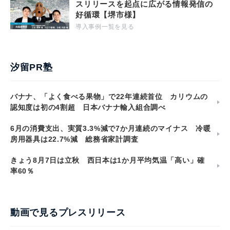
スリリースを起点に広がる情報発信の
好循環【堺市様】
導入事例一覧を見る
汐留PR塾
バナナ、「よく食べる果物」で22年連続首位 カリウムの
認知度は初の4割超 日本バナナ輸入組合調べ
6月の消費支出、実質3.3%減で7か月連続のマイナス 冷暖
房用器具は22.7%減 総務省家計調査
きょう8月7日は立秋 西日本は1か月平均気温「高い」確
率60％
動画で見るプレスリリース