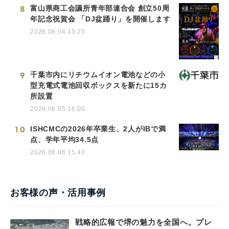
8
富山県商工会議所青年部連合会 創立50周
年記念祝賀会 「DJ盆踊り」を開催します
2026.08.04 15:25
9
千葉市内にリチウムイオン電池などの小
型充電式電池回収ボックスを新たに15カ
所設置
2026.08.05 16:00
10
ISHCMCの2026年卒業生、2人がIBで満
点、学年平均34.5点
2026.08.06 15:40
お客様の声・活用事例
戦略的広報で堺の魅力を全国へ。プレ