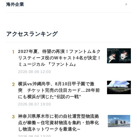
海外企業
アクセスランキング
1
2027年夏、待望の再演！ファントム＆ク
リスティーヌ役のWキャスト4名が決定！
ミュージカル 『ファントム』
2026.08.06 12:00
2
横浜vs沖縄尚学、8月10日甲子園で激
突 チケット完売の注目カード…28年前
にも横浜が演じた“伝説の一戦”
2026.08.07 19:00
3
神奈川県厚木市に初の自社運営型物流拠
点が稼働～住宅資材物流を集約・効率化
し物流ネットワークを最適化～
2026.08.06 13:00