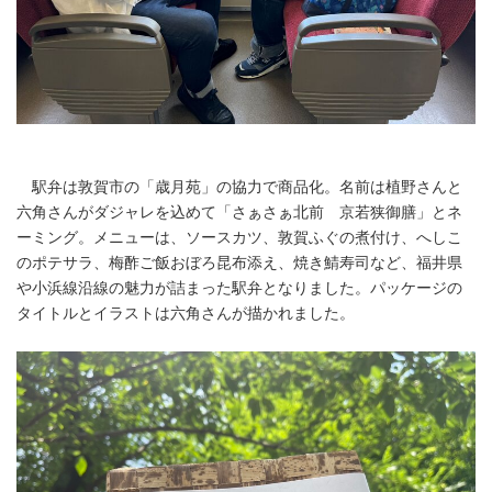
駅弁は敦賀市の「歳月苑」の協力で商品化。名前は植野さんと
六角さんがダジャレを込めて「さぁさぁ北前 京若狭御膳」とネ
ーミング。メニューは、ソースカツ、敦賀ふぐの煮付け、へしこ
のポテサラ、梅酢ご飯おぼろ昆布添え、焼き鯖寿司など、福井県
や小浜線沿線の魅力が詰まった駅弁となりました。パッケージの
タイトルとイラストは六角さんが描かれました。