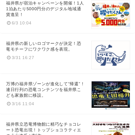
福井県が宿泊キャンペーンを開催！1人
1泊あたり5000円分のデジタル地域通
貨進呈！
6/3 10:04
Japanese
福井県の新しいロゴマークが決定！恐
竜モチーフにワクワク感を表現。
3/31 16:27
English
万博の福井県ゾーンが進化して“帰還”！
連日行列の恐竜コンテンツを福井県こ
ども家族館に移設。
3/16 11:04
福井県立恐竜博物館に精巧なチョコレ
ート恐竜出現！トップショコラティエ