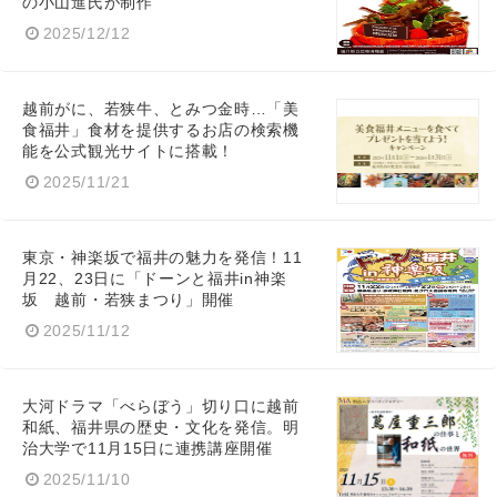
の小山進氏が制作
2025/12/12
越前がに、若狭牛、とみつ金時…「美
食福井」食材を提供するお店の検索機
能を公式観光サイトに搭載！
2025/11/21
東京・神楽坂で福井の魅力を発信！11
月22、23日に「ドーンと福井in神楽
坂 越前・若狭まつり」開催
2025/11/12
大河ドラマ「べらぼう」切り口に越前
和紙、福井県の歴史・文化を発信。明
治大学で11月15日に連携講座開催
2025/11/10