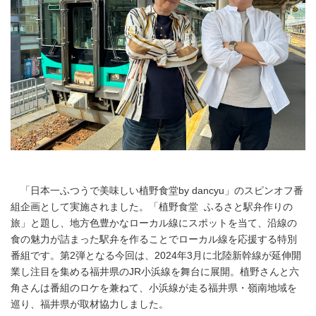
「日本一ふつうで美味しい植野食堂by dancyu」のスピンオフ番
組企画として実施されました。「植野食堂 ふるさと駅弁作りの
旅」と題し、地方色豊かなローカル線にスポットを当て、沿線の
食の魅力が詰まった駅弁を作ることでローカル線を応援する特別
番組です。第2弾となる今回は、2024年3月に北陸新幹線が延伸開
業し注目を集める福井県のJR小浜線を舞台に展開。植野さんと六
角さんは番組のロケを兼ねて、小浜線が走る福井県・嶺南地域を
巡り、福井県が取材協力しました。