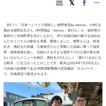
BSフジ「日本一ふつうで美味しい植野食堂by dancyu」のMCを
務める植野広生さん（料理雑誌「dancyu」発行人）が、福井県の
食材やご当地料理を生かしながら、JR小浜線沿線の魅力を詰め込
んだオリジナルの駅弁を考案、開発しました。植野さんは、鉄道
好き、酒好きの俳優、六角精児さんと実際に小浜線に乗って福井
県・嶺南地域を旅し、沿線のさまざまな場所でその土地の食を味
わいながらメニューを検討。酒好きの2人らしく「酒のつまみにな
る駅弁」に仕上がったとのことです。駅弁は2024年7月20日(土)、
小浜線の始発駅であるJR敦賀駅隣接の交流施設「オルパーク」
で、50食限定で販売されます。