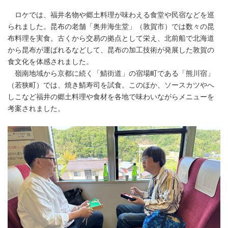
ロケでは、福井名物や郷土料理が味わえる食堂や民宿などを巡
られました。昆布の老舗「奥井海生堂」（敦賀市）では数々の昆
布料理を実食。古くから交易の拠点として栄え、北前船で北海道
から昆布が運ばれるなどして、昆布の加工技術が発展した敦賀の
食文化を体感されました。
嶺南地域から京都に続く「鯖街道」の宿場町である「熊川宿」
（若狭町）では、焼き鯖寿司を試食。このほか、ソースカツやへ
しこなど福井の郷土料理や食材を各地で味わいながらメニューを
考案されました。