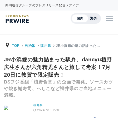
共同通信グループのプレスリリース配信メディア
KYODO NEWS
海外
国内
PRWIRE
TOP
自治体
福井県
JR小浜線の魅力詰まった…
JR小浜線の魅力詰まった駅弁、dancyu植野
広生さんが六角精児さんと旅して考案！7月
20日に敦賀で限定販売！
BSフジ番組「植野食堂」の企画で開発。ソースカツ
や焼き鯖寿司、へしこなど福井県のご当地メニュー
満載。
福井県
2024/7/18 15:00