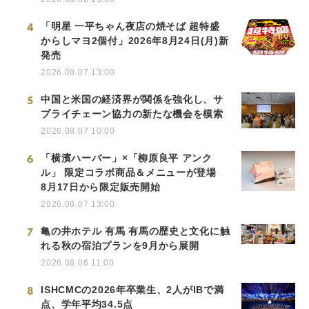
4
「明星 一平ちゃん夜店の焼そば 超特盛
からしマヨ2個付」2026年8月24日(月)新
発売
2026.08.07 13:00
5
中国と米国の経済界が関係を強化し、サ
プライチェーン協力の新たな機会を模索
2026.08.07 10:00
6
「横濱ハーバー」×「柳原良平 アンク
ル」 限定コラボ商品＆メニューが登場
8月17日から限定販売開始
2026.08.07 13:00
7
亀の井ホテル 有馬 有馬の歴史と文化に触
れる秋の宿泊プランを9月から展開
2026.08.06 11:00
8
ISHCMCの2026年卒業生、2人がIBで満
点、学年平均34.5点