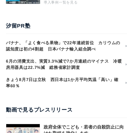
導入事例一覧を見る
汐留PR塾
バナナ、「よく食べる果物」で22年連続首位 カリウムの
認知度は初の4割超 日本バナナ輸入組合調べ
6月の消費支出、実質3.3%減で7か月連続のマイナス 冷暖
房用器具は22.7%減 総務省家計調査
きょう8月7日は立秋 西日本は1か月平均気温「高い」確
率60％
動画で見るプレスリリース
政府全体でこども・若者の自殺防止に向