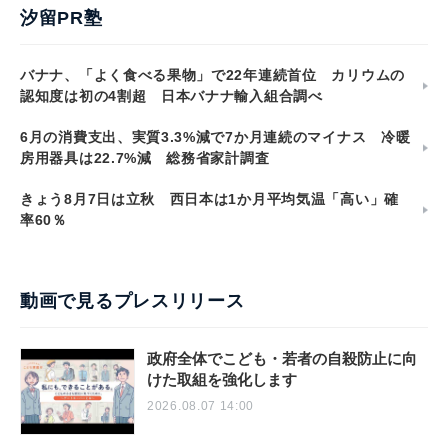
汐留PR塾
バナナ、「よく食べる果物」で22年連続首位 カリウムの
認知度は初の4割超 日本バナナ輸入組合調べ
6月の消費支出、実質3.3%減で7か月連続のマイナス 冷暖
房用器具は22.7%減 総務省家計調査
きょう8月7日は立秋 西日本は1か月平均気温「高い」確
率60％
動画で見るプレスリリース
政府全体でこども・若者の自殺防止に向
けた取組を強化します
2026.08.07 14:00