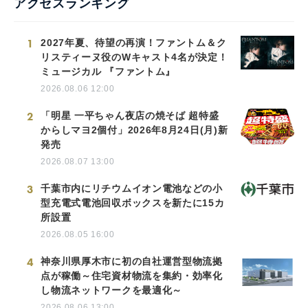
アクセスランキング
1
2027年夏、待望の再演！ファントム＆ク
リスティーヌ役のWキャスト4名が決定！
ミュージカル 『ファントム』
2026.08.06 12:00
2
「明星 一平ちゃん夜店の焼そば 超特盛
からしマヨ2個付」2026年8月24日(月)新
発売
2026.08.07 13:00
3
千葉市内にリチウムイオン電池などの小
型充電式電池回収ボックスを新たに15カ
所設置
2026.08.05 16:00
4
神奈川県厚木市に初の自社運営型物流拠
点が稼働～住宅資材物流を集約・効率化
し物流ネットワークを最適化～
2026.08.06 13:00