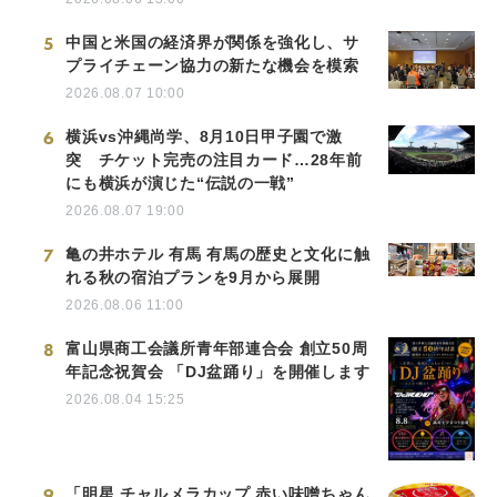
5
中国と米国の経済界が関係を強化し、サ
プライチェーン協力の新たな機会を模索
2026.08.07 10:00
6
横浜vs沖縄尚学、8月10日甲子園で激
突 チケット完売の注目カード…28年前
にも横浜が演じた“伝説の一戦”
2026.08.07 19:00
7
亀の井ホテル 有馬 有馬の歴史と文化に触
れる秋の宿泊プランを9月から展開
2026.08.06 11:00
8
富山県商工会議所青年部連合会 創立50周
年記念祝賀会 「DJ盆踊り」を開催します
2026.08.04 15:25
9
「明星 チャルメラカップ 赤い味噌ちゃん