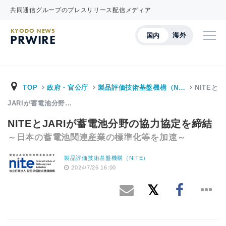
共同通信グループのプレスリリース配信メディア
KYODO NEWS
海外
国内
PRWIRE
TOP
政府・官公庁
製品評価技術基盤機構（N…
NITEと
JARIが蓄電池分野…
NITEとJARIが蓄電池分野の協力協定を締結
～日本の蓄電池関連産業の標準化等を加速～
製品評価技術基盤機構（NITE）
2024/7/26 16:00