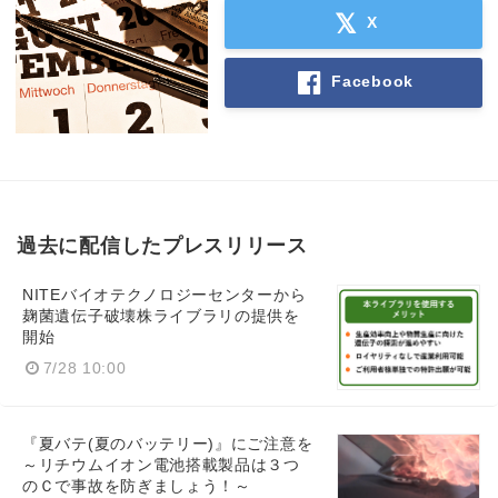
X
Facebook
過去に配信したプレスリリース
NITEバイオテクノロジーセンターから
麹菌遺伝子破壊株ライブラリの提供を
開始
7/28 10:00
『夏バテ(夏のバッテリー)』にご注意を
～リチウムイオン電池搭載製品は３つ
のＣで事故を防ぎましょう！～