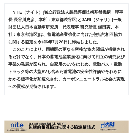
NITE（ナイト）[独立行政法人製品評価技術基盤機構 理事
長 長谷川史彦、本所：東京都渋谷区]とJARI（ジャリ）[一般
財団法人日本自動車研究所 代表理事 研究所長 鎌田実、本
社：東京都港区]は、蓄電池産業強化に向けた包括的相互協力
に関する協定を令和6年7月26日に締結しました。
このことにより、両機関の更なる密接な協力関係が構築され
るだけでなく、日本の蓄電池産業強化に向けて相互の研究及び
事業の発展が図られ、自家用のEVをはじめ、電動バス・電動
トラック等の大型EVも含めた蓄電池の安全性評価やそれらに
かかる標準化が加速化され、カーボンニュートラル社会の実現
への貢献が期待されます。