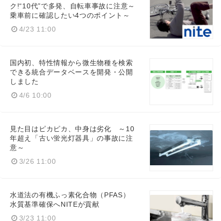
ク!“10代”で多発、自転車事故に注意～
乗車前に確認したい4つのポイント～
4/23 11:00
国内初、特性情報から微生物種を検索
できる統合データベースを開発・公開
しました
4/6 10:00
見た目はピカピカ、中身は劣化 ～10
年超え「古い蛍光灯器具」の事故に注
意～
3/26 11:00
水道法の有機ふっ素化合物（PFAS）
水質基準確保へNITEが貢献
3/23 11:00