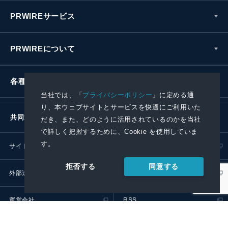
PRWIREサービス
PRWIREについて
各種お問い合わせ
当社では、「
プライバシーポリシー
」に定める通
り、本ウェブサイトとサービスを快適にご利用いた
共同通信社グループ
だき、また、どのように活用されているのかを当社
で詳しく把握するために、Cookie を使用していま
す。
サイトポリシー
プライバシーポリシー
同意する
拒否する
外部送信ポリシー
プレスリリース取扱基準
運営会社
RSS
© 2024 Kyodo News PR Wire