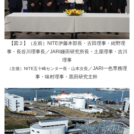
【図２】（左前）NITE伊藤本部長・古田理事・紺野理
事・長谷川理事長
／JARI鎌田研究所長・土屋理事・吉川
理事
／JARI一色専務理
（左後）NITE五十崎センター長・山本次長
事・味村理事・黒田研究主幹