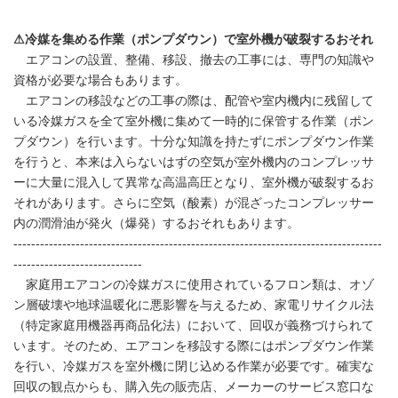
⚠冷媒を集める作業（ポンプダウン）で室外機が破裂するおそれ
エアコンの設置、整備、移設、撤去の工事には、専門の知識や
資格が必要な場合もあります。
エアコンの移設などの工事の際は、配管や室内機内に残留して
いる冷媒ガスを全て室外機に集めて一時的に保管する作業（ポン
プダウン）を行います。十分な知識を持たずにポンプダウン作業
を行うと、本来は入らないはずの空気が室外機内のコンプレッサ
ーに大量に混入して異常な高温高圧となり、室外機が破裂するお
それがあります。さらに空気（酸素）が混ざったコンプレッサー
内の潤滑油が発火（爆発）するおそれもあります。
-----------------------------------------------------------------------------------
-----------------------------
家庭用エアコンの冷媒ガスに使用されているフロン類は、オゾ
ン層破壊や地球温暖化に悪影響を与えるため、家電リサイクル法
（特定家庭用機器再商品化法）において、回収が義務づけられて
います。そのため、エアコンを移設する際にはポンプダウン作業
を行い、冷媒ガスを室外機に閉じ込める作業が必要です。確実な
回収の観点からも、購入先の販売店、メーカーのサービス窓口な