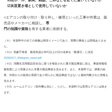
☑段ボール、新聞、雑誌、ごみなどを近くに置いていないか
☑灰皿置き場として使用していないか
○エアコンの取り付け・取り外し・修理といった工事や作業は、販
売店やメーカーに相談し、
専
門の知識や資格
を有する業者に依頼する。
（※） 本資料中の全ての画像は再現イメージであり、実際の事故とは関係ありませ
ん。
（※1）気象庁発表 最高気温が40℃以上の日の名称を「酷暑日」に決定
20260417_40degree_name.pdf
（※2）消費生活用製品安全法に基づき報告された重大製品事故に加え、事故情報収
集制度により収集された非重大製品事故を含みます。また、本資料では、調査の結
果、外部からの延焼が原因であり明らかに製品事故ではないと最終判断された情報も
含みます。
（※3）ルームエアコン（室外機も含む）。ただし、本資料では窓用エアコンは除き
ます。