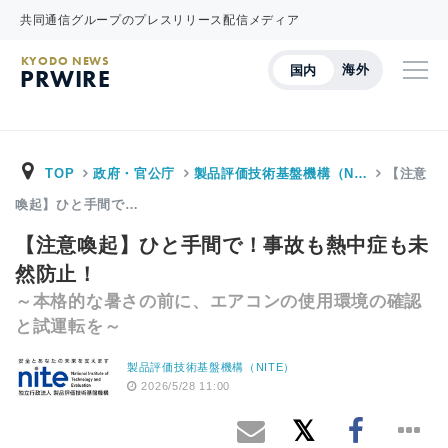
共同通信グループのプレスリリース配信メディア
KYODO NEWS
海外
国内
PRWIRE
TOP
政府・官公庁
製品評価技術基盤機構（N…
【注意
喚起】ひと手間で…
【注意喚起】ひと手間で！事故も熱中症も未
然防止！
～本格的な暑さの前に、エアコンの使用環境の確認
と試運転を～
製品評価技術基盤機構（NITE）
2026/5/28 11:00