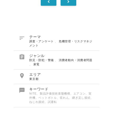

テーマ
調査・アンケート
、
危機管理・リスクマネジ
メント

ジャンル
防災・防犯・警備
、
消費者動向・消費者問題
、
家電

エリア
東京都

キーワード
NITE、製品評価技術基盤機構、エアコン、室
外機、ペットボトル、収れん、継ぎ足し接続、
ねじれ接続、試運転