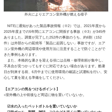
外火によりエアコン室外機が燃える様子
NITEに通知があった製品事故情報（※2）では、2021年度から
2025年度までの5年間にエアコンに関係する事故（※3）が345件
ありました。調査が完了した252件の事故のうち、約6割（152
件）は外部からの延焼等「製品に起因しない」事故ですが、エア
コン室外機の周辺環境や使用方法に注意することで防ぐことがで
きた事例もあります。
また、本格的な暑さを迎える頃には点検・修理依頼が集中し、
不具合が見つかってもすぐに対応できない場合があります。酷暑
日が到来する前、6月中までに使用環境の確認と試運転を行い、安
心して夏を迎える準備をしてください。
【エアコンの気をつけるポイント】
○室外機の上や前後など周辺に物を置いていないか。
☑水の入ったペットボトルを置いていないか