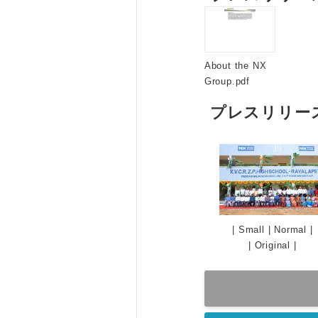
About the NX
Group.pdf
プレスリリー
|
Small
|
Normal
|
|
Original
|