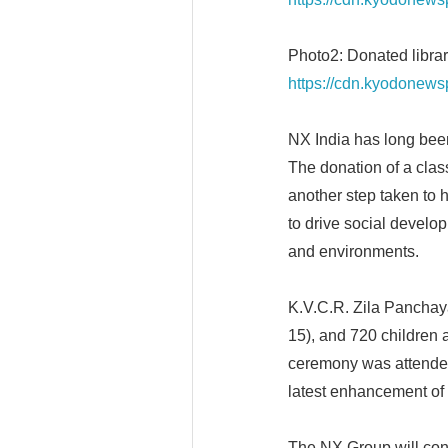
Photo2: Donated libra
https://cdn.kyodonew
NX India has long been
The donation of a clas
another step taken to 
to drive social develop
and environments.
K.V.C.R. Zila Panchay
15), and 720 children 
ceremony was attended 
latest enhancement of 
The NX Group will conti