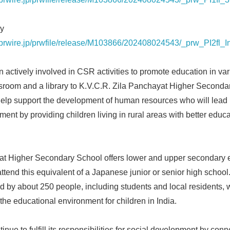
ry
sprwire.jp/prwfile/release/M103866/202408024543/_prw_PI2fl_
 actively involved in CSR activities to promote education in vari
sroom and a library to K.V.C.R. Zila Panchayat Higher Secondar
help support the development of human resources who will lead I
ment by providing children living in rural areas with better educ
at Higher Secondary School offers lower and upper secondary 
attend this equivalent of a Japanese junior or senior high schoo
by about 250 people, including students and local residents, 
the educational environment for children in India.
nue to fulfill its responsibilities for social development by con