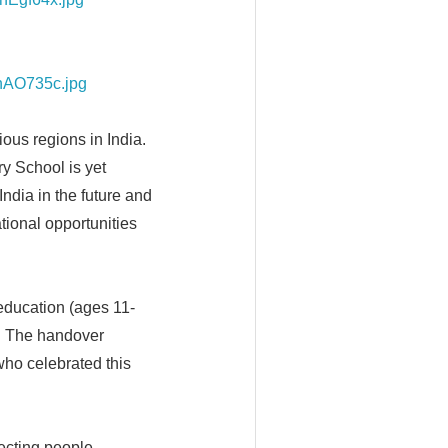
InAO735c.jpg
ous regions in India.
y School is yet
ndia in the future and
ational opportunities
education (ages 11-
l. The handover
who celebrated this
necting people,