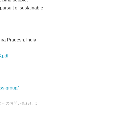
pursuit of sustainable
hra Pradesh, India
.pdf
ss-group/
スへのお問い合わせは