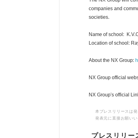
companies and communiti
societies.
Name of school: K.V.
Location of school: Ra
About the NX Group:
h
NX Group official webs
NX Group's official Li
本プレスリリースは発
発表元に直接お願いい
プレスリリー