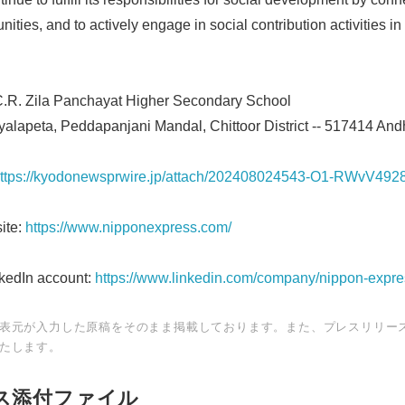
es, and to actively engage in social contribution activities in 
C.R. Zila Panchayat Higher Secondary School
yalapeta, Peddapanjani Mandal, Chittoor District -- 517414 And
ttps://kyodonewsprwire.jp/attach/202408024543-O1-RWvV4928
ite:
https://www.nipponexpress.com/
nkedIn account:
https://www.linkedin.com/company/nippon-expre
表元が入力した原稿をそのまま掲載しております。また、プレスリリー
たします。
ス添付ファイル