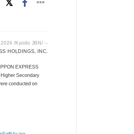
2024 /Kyodo JBN/ --
S HOLDINGS, INC.
 of NIPPON EXPRESS
t Higher Secondary
were conducted on
3nEgf64x.jpg