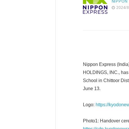
NIPPON
2024/8
Nippon Express (India
HOLDINGS, INC., has c
School in Chittoor Di
June 13.
Logo:
https://kyodon
Photo1: Handover ce
https://cdn.kyodonews