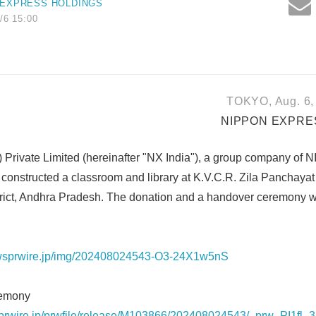
 EXPRESS HOLDINGS
/6 15:00
TOKYO, Aug. 6, 
NIPPON EXPRES
) Private Limited (hereinafter "NX India"), a group company
onstructed a classroom and library at K.V.C.R. Zila Panchaya
strict, Andhra Pradesh. The donation and a handover ceremony 
ewsprwire.jp/img/202408024543-O3-24X1w5nS
remony
prwire.jp/prwfile/release/M103866/202408024543/_prw_PI1fl_