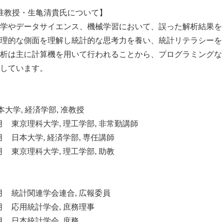
 准教授・生亀清貴氏について】
学やデータサイエンス、機械学習において、誤った解析結果を
理的な側面を理解し統計的な思考力を養い、統計リテラシーを
析は主に計算機を用いて行われることから、プログラミングな
しています。
日本大学, 経済学部, 准教授
9年3月 東京理科大学, 理工学部, 非常勤講師
1年3月 日本大学, 経済学部, 専任講師
8年3月 東京理科大学, 理工学部, 助教
3年3月 統計関連学会連合, 広報委員
2年6月 応用統計学会, 庶務理事
1年6月 日本統計学会, 庶務