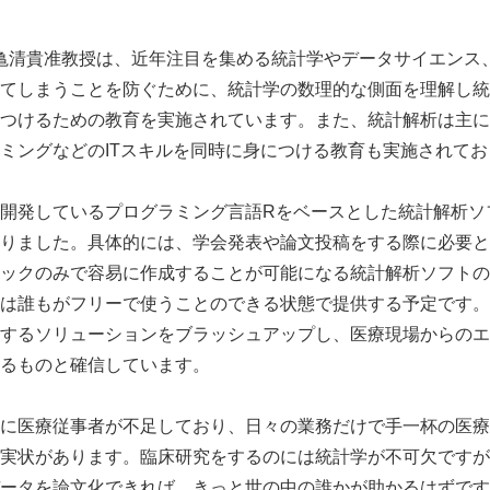
生亀清貴准教授は、近年注目を集める統計学やデータサイエンス
てしまうことを防ぐために、統計学の数理的な側面を理解し統
つけるための教育を実施されています。また、統計解析は主に
ミングなどのITスキルを同時に身につける教育も実施されてお
発しているプログラミング言語Rをベースとした統計解析ソフト（I
りました。具体的には、学会発表や論文投稿をする際に必要と
ックのみで容易に作成することが可能になる統計解析ソフトの
は誰もがフリーで使うことのできる状態で提供する予定です。
するソリューションをブラッシュアップし、医療現場からのエ
るものと確信しています。
に医療従事者が不足しており、日々の業務だけで手一杯の医療
実状があります。臨床研究をするのには統計学が不可欠ですが
ータを論文化できれば、きっと世の中の誰かが助かるはずです