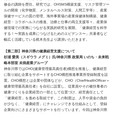
修会の講師を歴任。研究では、OHSMS構築支援、リスク管理ツー
ルの開発（化学物質、メンタルヘルス対策、人間工学等）、産業
保健サービスの質の管理、海外事業場の産業保健体制構築、健康
経営・コラボヘルスの推進、治療と仕事の両立支援等々、産業保
健現場での実務につながる実践的研究を展開。「健康経営を科学
する！〜実践を成果につなげるためのエビデンス〜」共著者など
幅広く活躍している梶木先生より講演いただきます。
【第二部】神奈川県の健康経営支援について
杉浦 愛美（スギウラ メグミ）氏
/
神奈川県 政策局 いのち・未来戦
略本部室 未病産業グループ
神奈川県ではCHO(健康管理最高責任者)構想を推進し、健康経営
に取り組む企業をサポートするCHO構想推進事業所登録制度を設
置。CHO構想とは企業や団体などが、CHO（ChiefHealthOfficer＝
健康管理最高責任者）を自社に設置し、従業員やその被扶養者の
健康づくりを企業経営の一部として位置づけ、経営責任として
「健康経営」を進める取組です。この制度は、人手や資金の負担
が少なく、「健康経営」にチャレンジできる仕組みとして、登録
企業向けにさまざまなサポートを行っています。今回は神奈川県