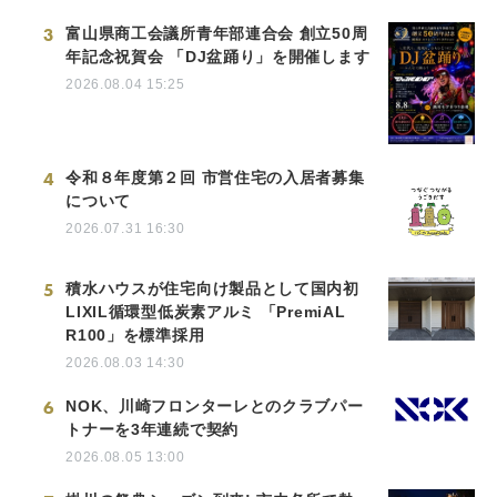
3
富山県商工会議所青年部連合会 創立50周
年記念祝賀会 「DJ盆踊り」を開催します
2026.08.04 15:25
4
令和８年度第２回 市営住宅の入居者募集
について
2026.07.31 16:30
5
積水ハウスが住宅向け製品として国内初
LIXIL循環型低炭素アルミ 「PremiAL
R100」を標準採用
2026.08.03 14:30
6
NOK、川崎フロンターレとのクラブパー
トナーを3年連続で契約
2026.08.05 13:00