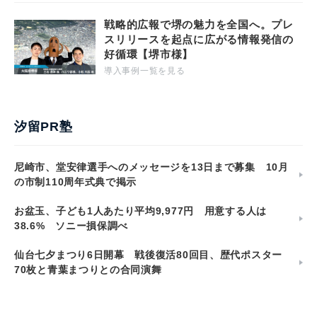
戦略的広報で堺の魅力を全国へ。プレ
スリリースを起点に広がる情報発信の
好循環【堺市様】
導入事例一覧を見る
汐留PR塾
尼崎市、堂安律選手へのメッセージを13日まで募集 10月
の市制110周年式典で掲示
お盆玉、子ども1人あたり平均9,977円 用意する人は
38.6% ソニー損保調べ
仙台七夕まつり6日開幕 戦後復活80回目、歴代ポスター
70枚と青葉まつりとの合同演舞