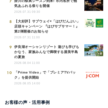
7
掛川の祭典シーズン到来! 市内各所で熱
気あふれる祭りを開催
2026.07.31 09:30
8
【大好評】サブウェイ×「はぴだんぶい」
店頭キャンペーン 『はぴサブサマー！』
第2弾開催のお知らせ
2026.07.31 11:00
9
伊良湖オーシャンリゾート 遊びも学びも
かなう、家族みんなで満喫する渥美半島
の夏旅
2026.08.04 11:00
10
「Prime Video」で「プレミアTVパッ
ク」を提供開始
2026.08.05 14:00
お客様の声・活用事例