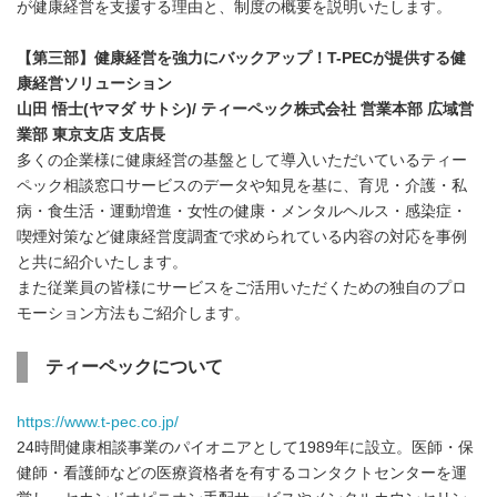
が健康経営を支援する理由と、制度の概要を説明いたします。
【第三部】健康経営を強力にバックアップ！
T-PEC
が提供する健
康経営ソリューション
山田 悟士
(
ヤマダ サトシ
)/
ティーペック株式会社 営業本部 広域営
業部 東京支店 支店長
多くの企業様に健康経営の基盤として導入いただいているティー
ペック相談窓口サービスのデータや知見を基に、育児・介護・私
病・食生活・運動増進・女性の健康・メンタルヘルス・感染症・
喫煙対策など健康経営度調査で求められている内容の対応を事例
と共に紹介いたします。
また従業員の皆様にサービスをご活用いただくための独自のプロ
モーション方法もご紹介します。
ティーペックについて
https://www.t-pec.co.jp/
24時間健康相談事業のパイオニアとして1989年に設立。医師・保
健師・看護師などの医療資格者を有するコンタクトセンターを運