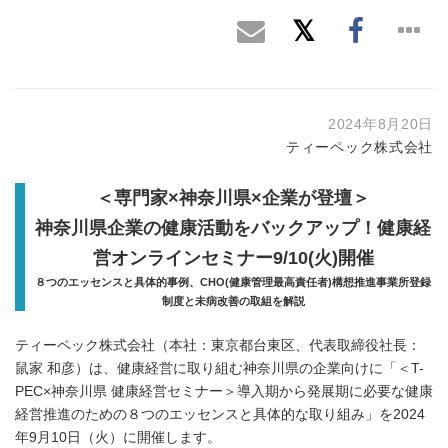
2024年8月20日
ティーペック株式会社
＜専門家
×
神奈川県
×
企業が登壇＞
神奈川県企業の健康活動をバックアップ！健康経
営オンラインセミナー
9/10(
火
)
開催
８つのエッセンスと具体的事例、
CHO(
健康管理最高責任者
)
構想推進事業所登録
制度と未病改善の取組を解説
ティーペック株式会社（本社：東京都台東区、代表取締役社長：
鼠家 和彦）は、健康経営に取り組む神奈川県の企業向けに「＜T-
PEC×神奈川県 健康経営セミナー＞導入期から発展期に必要な健康
経営推進のための８つのエッセンスと具体的な取り組み」を2024
年9月10日（火）に開催します。