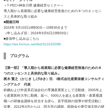
＜T-PEC×神奈川県 健康経営セミナー＞
導入期から発展期に必要な健康経営推進のための８つのエッセン
スと具体的な取り組み
■
開催日時
2024年 9月10日14時00分～15時30分まで
（申し込み〆切：2024年9月6日23時59分）
■参加申し込みはこちら
https://ws.formzu.net/dist/S11625598/
プログラム
【第一部】「導入期から発展期に必要な健康経営推進のための８
つのエッセンスと具体的な取り組み」
梶木 繁之（かじき しげゆき）氏
/
株式会社産業保健コンサルティ
ングアルク 代表
鉄鋼および外資系石油会社の専属産業医として活動後、2005年よ
り産業医科大学に勤務。延べ、5000人を超える産業医・産業看護
職への研修会講師を担当する傍ら、若手医師の指導や研究活動に
従事。2012年4月からは、同大学の講師。医師会や厚労省主幹の研