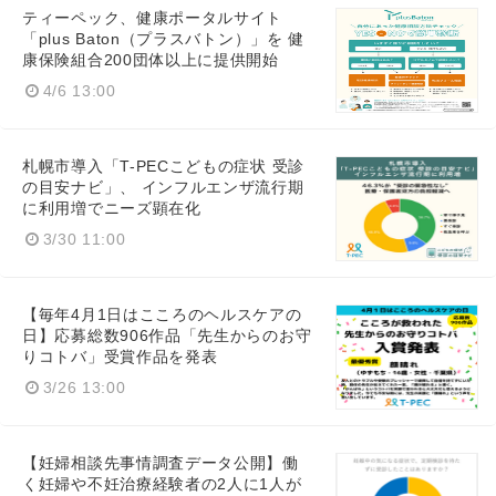
ティーペック、健康ポータルサイト
「plus Baton（プラスバトン）」を 健
康保険組合200団体以上に提供開始
4/6 13:00
札幌市導入「T-PECこどもの症状 受診
の目安ナビ」、 インフルエンザ流行期
に利用増でニーズ顕在化
3/30 11:00
【毎年4月1日はこころのヘルスケアの
日】応募総数906作品「先生からのお守
りコトバ」受賞作品を発表
3/26 13:00
【妊婦相談先事情調査データ公開】働
く妊婦や不妊治療経験者の2人に1人が