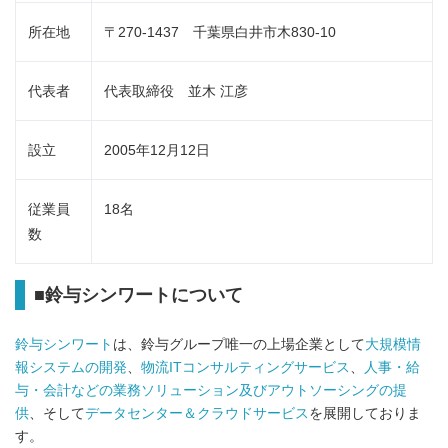
所在地
〒270-1437 千葉県白井市木830‐10
代表者
代表取締役 並木 江彦
設立
2005年12月12日
従業員
18名
数
■鈴与シンワートについて
鈴与シンワート
は、鈴与グループ唯一の上場企業として
大規模情
報システムの開発
、
物流ITコンサルティングサービス
、
人事・給
与・会計などの業務ソリューション及びアウトソーシングの提
供
、そして
データセンター＆クラウドサービス
を展開しておりま
す。