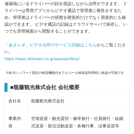
遠隔地にいるドライバーの顔を視認しながら点呼ができます。 ド
ライバーは専用アプリからビデオ通話で管理者に報告をするた
め、管理者はドライバーの状態を聴覚的だけでなく視覚的にも確
認ができます。 ビデオ通話の記録はクラウドサーバで保存し、い
つでも管理画面から閲覧することができます。
「あさレポ」ビデオ点呼のサービス詳細はこちら
からご覧くださ
い。
https://saas.shinwart.co.jp/asarepo/bus/
※鈴与シンワート指定の検温機能付きアルコール検知器利用時に検温が可能です
■龍藤観光株式会社 会社概要
会社名
龍藤観光株式会社
事業内
空港送迎・観光貸切・修学旅行・社員旅行・結婚
容
式送迎・部活活動送迎・各種行事、法事送迎等