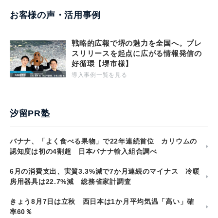
お客様の声・活用事例
戦略的広報で堺の魅力を全国へ。プレ
スリリースを起点に広がる情報発信の
好循環【堺市様】
導入事例一覧を見る
汐留PR塾
バナナ、「よく食べる果物」で22年連続首位 カリウムの
認知度は初の4割超 日本バナナ輸入組合調べ
6月の消費支出、実質3.3%減で7か月連続のマイナス 冷暖
房用器具は22.7%減 総務省家計調査
きょう8月7日は立秋 西日本は1か月平均気温「高い」確
率60％