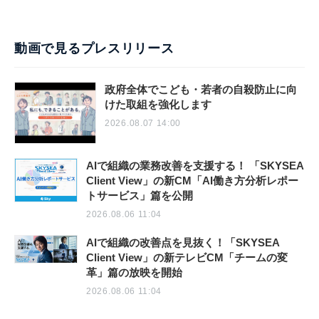
動画で見るプレスリリース
政府全体でこども・若者の自殺防止に向
けた取組を強化します
2026.08.07 14:00
AIで組織の業務改善を支援する！ 「SKYSEA
Client View」の新CM「AI働き方分析レポー
トサービス」篇を公開
2026.08.06 11:04
AIで組織の改善点を見抜く！「SKYSEA
Client View」の新テレビCM「チームの変
革」篇の放映を開始
2026.08.06 11:04