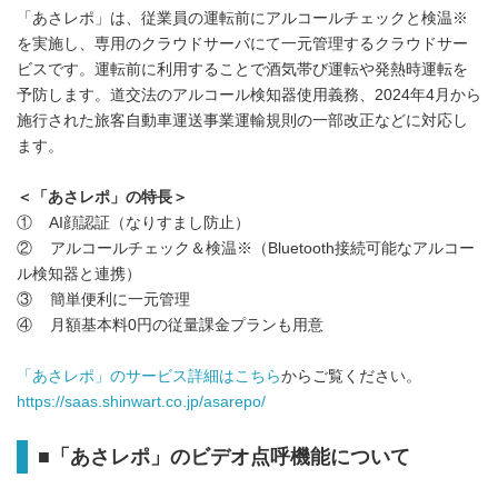
「あさレポ」は、従業員の運転前にアルコールチェックと検温※
を実施し、専用のクラウドサーバにて一元管理するクラウドサー
ビスです。運転前に利用することで酒気帯び運転や発熱時運転を
予防します。道交法のアルコール検知器使用義務、2024年4月から
施行された旅客自動車運送事業運輸規則の一部改正などに対応し
ます。
＜「あさレポ」の特長＞
① AI顔認証（なりすまし防止）
② アルコールチェック＆検温※（Bluetooth接続可能なアルコー
ル検知器と連携）
③ 簡単便利に一元管理
④ 月額基本料0円の従量課金プランも用意
「あさレポ」のサービス詳細はこちら
からご覧ください。
https://saas.shinwart.co.jp/asarepo/
■「あさレポ」のビデオ点呼機能について