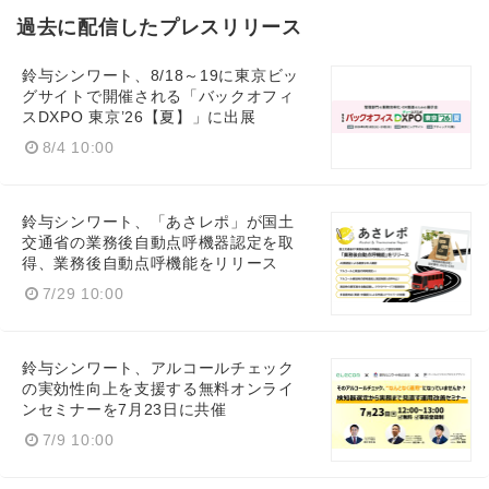
過去に配信したプレスリリース
鈴与シンワート、8/18～19に東京ビッ
グサイトで開催される「バックオフィ
スDXPO 東京’26【夏】」に出展
8/4 10:00
鈴与シンワート、「あさレポ」が国土
交通省の業務後自動点呼機器認定を取
得、業務後自動点呼機能をリリース
7/29 10:00
鈴与シンワート、アルコールチェック
の実効性向上を支援する無料オンライ
ンセミナーを7月23日に共催
7/9 10:00
Japanese