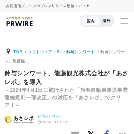
共同通信グループのプレスリリース配信メディア
KYODO NEWS
海外
国内
PRWIRE
TOP
ソフトウエア・SI
鈴与シンワート
鈴与シンワー
ト、龍藤観…
鈴与シンワート、龍藤観光株式会社が「あさ
レポ」を導入
～2024年4月1日に施行された「旅客自動車運送事業
運輸規則一部改正」の対応を「あさレポ」でクリ
ア！～
鈴与シンワート
2024/9/11 10:00