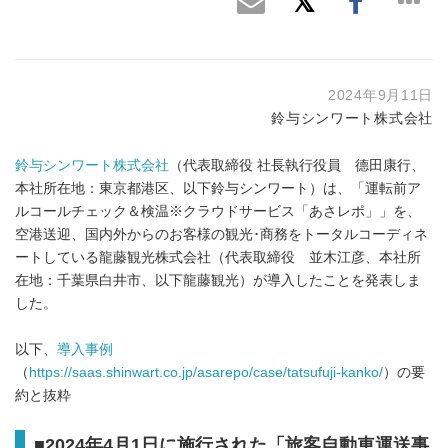
2024年9月11日
鈴与シンワート株式会社
鈴与シンワート株式会社
（代表取締役 社長執行役員 德田康行、
本社所在地：東京都港区、以下鈴与シンワート）は、「運転前ア
ルコールチェック＆検温※クラウドサービス「あさレポ」」を、
空港送迎、国内外からのお客様の観光･商務をトータルコーディネ
ートしている龍藤観光株式会社（代表取締役 並木江彦、本社所
在地：千葉県白井市、以下龍藤観光）が導入したことを発表しま
した。
以下、
導入事例
（
https://saas.shinwart.co.jp/asarepo/case/tatsufuji-kanko/
）の要
約と抜粋
■2024年4月1日に施行された「旅客自動車運送事