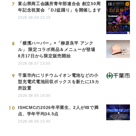
7
富山県商工会議所青年部連合会 創立50周
年記念祝賀会 「DJ盆踊り」を開催します
2026.08.04 15:25
8
「横濱ハーバー」×「柳原良平 アンク
ル」 限定コラボ商品＆メニューが登場
8月17日から限定販売開始
2026.08.07 13:00
9
千葉市内にリチウムイオン電池などの小
型充電式電池回収ボックスを新たに15カ
所設置
2026.08.05 16:00
10
ISHCMCの2026年卒業生、2人がIBで満
点、学年平均34.5点
2026.08.06 15:40