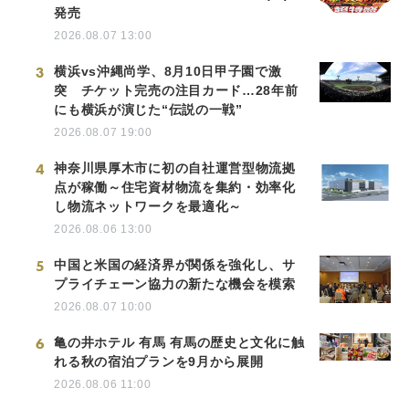
発売
2026.08.07 13:00
3
横浜vs沖縄尚学、8月10日甲子園で激
突 チケット完売の注目カード…28年前
にも横浜が演じた“伝説の一戦”
2026.08.07 19:00
4
神奈川県厚木市に初の自社運営型物流拠
点が稼働～住宅資材物流を集約・効率化
し物流ネットワークを最適化～
2026.08.06 13:00
5
中国と米国の経済界が関係を強化し、サ
プライチェーン協力の新たな機会を模索
2026.08.07 10:00
6
亀の井ホテル 有馬 有馬の歴史と文化に触
れる秋の宿泊プランを9月から展開
2026.08.06 11:00