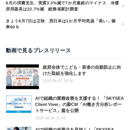
6月の消費支出、実質3.3%減で7か月連続のマイナス 冷暖
房用器具は22.7%減 総務省家計調査
きょう8月7日は立秋 西日本は1か月平均気温「高い」確
率60％
動画で見るプレスリリース
政府全体でこども・若者の自殺防止に向
けた取組を強化します
2026.08.07 14:00
AIで組織の業務改善を支援する！ 「SKYSEA
Client View」の新CM「AI働き方分析レポー
トサービス」篇を公開
2026.08.06 11:04
AIで組織の改善点を見抜く！「SKYSEA