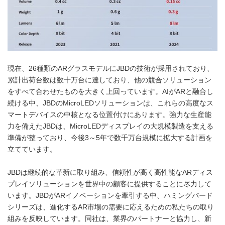
現在、26種類のARグラスモデルにJBDの技術が採用されており、
累計出荷台数は数十万台に達しており、他の競合ソリューション
をすべて合わせたものを大きく上回っています。AIがARと融合し
続ける中、JBDのMicroLEDソリューションは、これらの高度なス
マートデバイスの中核となる位置付けにあります。強力な生産能
力を備えたJBDは、MicroLEDディスプレイの大規模製造を支える
準備が整っており、今後3～5年で数千万台規模に拡大する計画を
立てています。
JBDは継続的な革新に取り組み、信頼性が高く高性能なARディス
プレイソリューションを世界中の顧客に提供することに尽力して
います。JBDがARイノベーションを牽引する中、ハミングバード
シリーズは、進化するAR市場の需要に応えるための私たちの取り
組みを反映しています。同社は、業界のパートナーと協力し、新