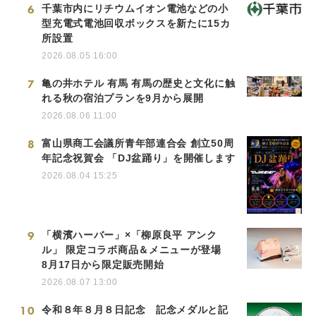
6
千葉市内にリチウムイオン電池などの小
型充電式電池回収ボックスを新たに15カ
所設置
2026.08.05 16:00
7
亀の井ホテル 有馬 有馬の歴史と文化に触
れる秋の宿泊プランを9月から展開
2026.08.06 11:00
8
富山県商工会議所青年部連合会 創立50周
年記念祝賀会 「DJ盆踊り」を開催します
2026.08.04 15:25
9
「横濱ハーバー」×「柳原良平 アンク
ル」 限定コラボ商品＆メニューが登場
8月17日から限定販売開始
2026.08.07 13:00
10
令和８年８月８日記念 記念メダルと記