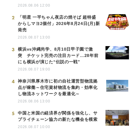
2026.08.06 12:00
2
「明星 一平ちゃん夜店の焼そば 超特盛
からしマヨ2個付」2026年8月24日(月)新
発売
2026.08.07 13:00
3
横浜vs沖縄尚学、8月10日甲子園で激
突 チケット完売の注目カード…28年前
にも横浜が演じた“伝説の一戦”
2026.08.07 19:00
4
神奈川県厚木市に初の自社運営型物流拠
点が稼働～住宅資材物流を集約・効率化
し物流ネットワークを最適化～
2026.08.06 13:00
5
中国と米国の経済界が関係を強化し、サ
プライチェーン協力の新たな機会を模索
2026.08.07 10:00