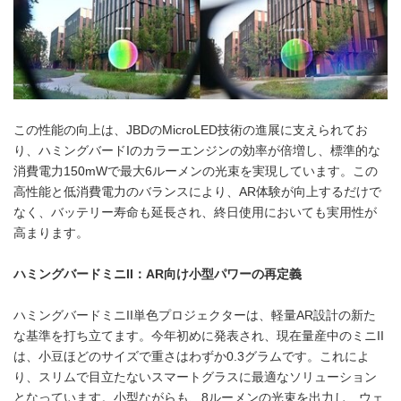
この性能の向上は、JBDのMicroLED技術の進展に支えられてお
り、ハミングバードIのカラーエンジンの効率が倍増し、標準的な
消費電力150mWで最大6ルーメンの光束を実現しています。この
高性能と低消費電力のバランスにより、AR体験が向上するだけで
なく、バッテリー寿命も延長され、終日使用においても実用性が
高まります。
ハミングバードミニ
II
：
AR
向け小型パワーの再定義
ハミングバードミニII単色プロジェクターは、軽量AR設計の新た
な基準を打ち立てます。今年初めに発表され、現在量産中のミニII
は、小豆ほどのサイズで重さはわずか0.3グラムです。これによ
り、スリムで目立たないスマートグラスに最適なソリューション
となっています。小型ながらも、8ルーメンの光束を出力し、ウェ