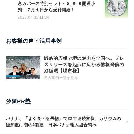
念カバーの特別セット・８.８.８開運小
判 ７月１日から受付開始！
2026.07.01 11:30
お客様の声・活用事例
戦略的広報で堺の魅力を全国へ。プレ
スリリースを起点に広がる情報発信の
好循環【堺市様】
導入事例一覧を見る
汐留PR塾
バナナ、「よく食べる果物」で22年連続首位 カリウムの
認知度は初の4割超 日本バナナ輸入組合調べ