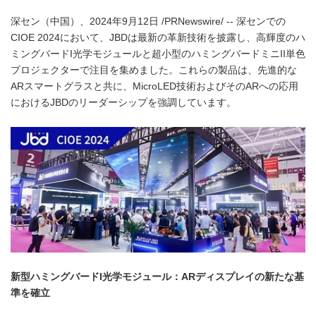
深セン（中国）、2024年9月12日 /PRNewswire/ -- 深センでの
CIOE 2024において、JBDは最新の革新技術を披露し、高輝度のハ
ミングバードI光学モジュールと超小型のハミングバードミニII単色
プロジェクターで注目を集めました。これらの製品は、先進的な
ARスマートグラスと共に、MicroLED技術およびそのARへの応用
におけるJBDのリーダーシップを強調しています。
新型ハミングバード
I
光学モジュール：
AR
ディスプレイの新たな基
準を確立