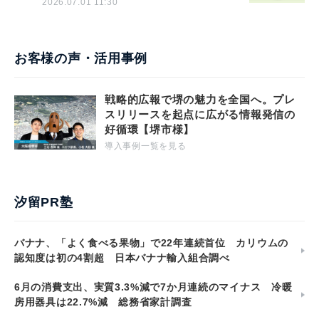
2026.07.01 11:30
お客様の声・活用事例
戦略的広報で堺の魅力を全国へ。プレ
スリリースを起点に広がる情報発信の
好循環【堺市様】
導入事例一覧を見る
汐留PR塾
バナナ、「よく食べる果物」で22年連続首位 カリウムの
認知度は初の4割超 日本バナナ輸入組合調べ
6月の消費支出、実質3.3%減で7か月連続のマイナス 冷暖
房用器具は22.7%減 総務省家計調査