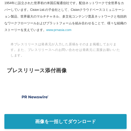
1954年に設立された世界初の米国広報通信社です。配信ネットワークで全世界をカ
バーしています。Cision Ltd.の子会社として、Cisionクラウドベースコミュニケーシ
ョン製品、世界最大のマルチチャネル、多文化コンテンツ普及ネットワークと包括的
なワークフローツールおよびプラットフォームを組み合わせることで、様々な組織の
ストーリーを支えています。
www.prnasia.com
本プレスリリースは発表元が入力した原稿をそのまま掲載しておりま
す。また、プレスリリースへのお問い合わせは発表元に直接お願いいた
します。
プレスリリース添付画像
画像を一括してダウンロード