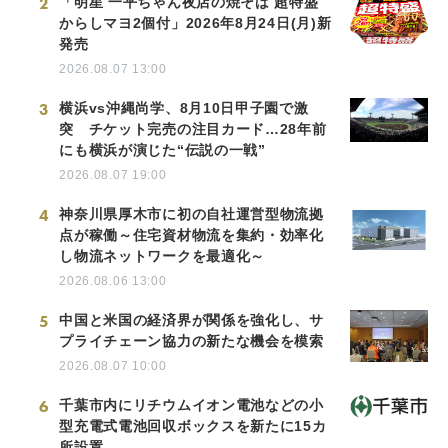
2
「明星 一平ちゃん夜店の焼そば 超特盛
からしマヨ2個付」2026年8月24日(月)新
発売
2026.08.07 13:00
3
横浜vs沖縄尚学、8月10日甲子園で激
突 チケット完売の注目カード…28年前
にも横浜が演じた“伝説の一戦”
2026.08.07 19:00
4
神奈川県厚木市に初の自社運営型物流拠
点が稼働～住宅資材物流を集約・効率化
し物流ネットワークを最適化～
2026.08.06 13:00
5
中国と米国の経済界が関係を強化し、サ
プライチェーン協力の新たな機会を模索
2026.08.07 10:00
6
千葉市内にリチウムイオン電池などの小
型充電式電池回収ボックスを新たに15カ
所設置