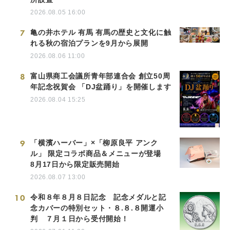
2026.08.05 16:00
7
亀の井ホテル 有馬 有馬の歴史と文化に触
れる秋の宿泊プランを9月から展開
2026.08.06 11:00
8
富山県商工会議所青年部連合会 創立50周
年記念祝賀会 「DJ盆踊り」を開催します
2026.08.04 15:25
9
「横濱ハーバー」×「柳原良平 アンク
ル」 限定コラボ商品＆メニューが登場
8月17日から限定販売開始
2026.08.07 13:00
10
令和８年８月８日記念 記念メダルと記
念カバーの特別セット・８.８.８開運小
判 ７月１日から受付開始！