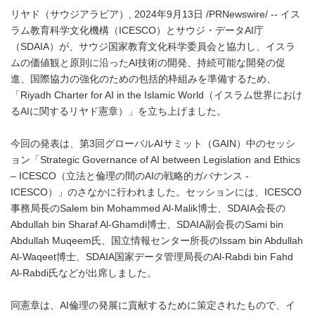
リヤド（サウジアラビア）, 2024年9月13日 /PRNewswire/ -- イス
ラム教育科学文化機構（ICESCO）とサウジ・データAI庁
（SDAIA）が、サウジ国家教育文化科学委員会と協力し、イスラ
ムの価値観と原則に沿ったAI技術の開発、持続可能な開発の促
進、国際協力の強化のための包括的枠組みを準備するため、
「Riyadh Charter for AI in the Islamic World（イスラム世界におけ
るAIに関するリヤド憲章）」を立ち上げました。
今回の発表は、第3回グローバルAIサミット（GAIN）中のセッシ
ョン「Strategic Governance of AI between Legislation and Ethics
– ICESCO（立法と倫理の間のAIの戦略的ガバナンス -
ICESCO）」のさなかに行われました。セッションには、ICESCO
事務局長のSalem bin Mohammed Al-Malik博士、SDAIA会長の
Abdullah bin Sharaf Al-Ghamdi博士、SDAIA副会長のSami bin
Abdullah Muqeem氏、国立情報センター所長のIssam bin Abdullah
Al-Waqeet博士、SDAIA国家データ管理局長のAl-Rabdi bin Fahd
Al-Rabdi氏などが出席しました。
同憲章は、AI倫理の発展に貢献するために策定されたもので、イ