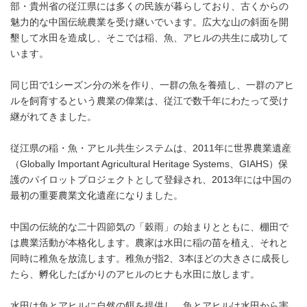
部・貴州省の従江県には多くの民族が暮らしており、古くからの
魅力的な中国伝統農業を受け継いでいます。広大な山の斜面を開
墾して水田を造成し、そこでは稲、魚、アヒルの共生に成功して
います。
同じ田で1シーズン分の米を作り、一群の魚を養殖し、一群のアヒ
ルを飼育するという農業の偉業は、従江で数千年にわたって受け
継がれてきました。
従江県の稲・魚・アヒル共生システムは、2011年に世界農業遺産
（Globally Important Agricultural Heritage Systems、GIAHS）保
護のパイロットプロジェクトとして登録され、2013年には中国の
最初の重要農業文化遺産になりました。
中国の伝統的な二十四節気の「穀雨」の始まりとともに、棚田で
は農業活動が本格化します。農家は水田に稲の苗を植え、それと
同時に稚魚を放流します。稚魚が指2、3本ほどの大きさに成長し
たら、孵化したばかりのアヒルのヒナも水田に放します。
水田は魚とアヒルに自然の餌を提供し、魚とアヒルは水田から害