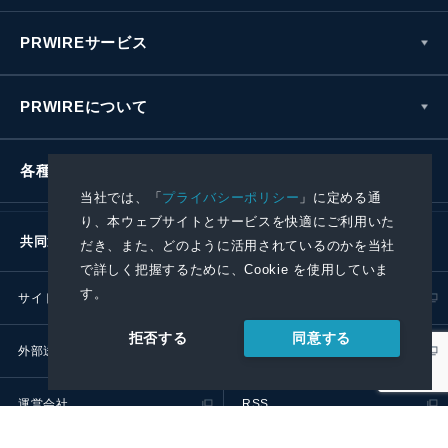
PRWIREサービス
PRWIREについて
各種お問い合わせ
当社では、「
プライバシーポリシー
」に定める通
り、本ウェブサイトとサービスを快適にご利用いた
共同通信社グループ
だき、また、どのように活用されているのかを当社
で詳しく把握するために、Cookie を使用していま
す。
サイトポリシー
プライバシーポリシー
同意する
拒否する
外部送信ポリシー
プレスリリース取扱基準
運営会社
RSS