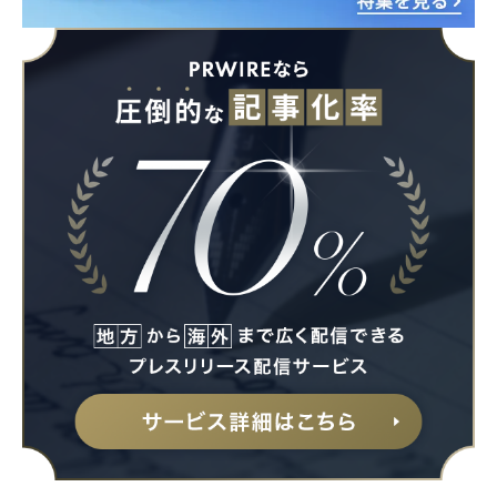
Japanese
English