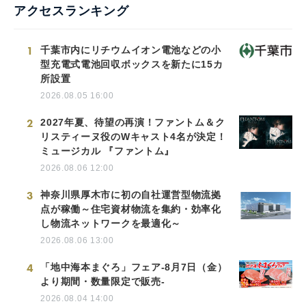
アクセスランキング
1
千葉市内にリチウムイオン電池などの小
型充電式電池回収ボックスを新たに15カ
所設置
2026.08.05 16:00
2
2027年夏、待望の再演！ファントム＆ク
リスティーヌ役のWキャスト4名が決定！
ミュージカル 『ファントム』
2026.08.06 12:00
3
神奈川県厚木市に初の自社運営型物流拠
点が稼働～住宅資材物流を集約・効率化
し物流ネットワークを最適化～
2026.08.06 13:00
4
「地中海本まぐろ」フェア-8月7日（金）
より期間・数量限定で販売-
2026.08.04 14:00