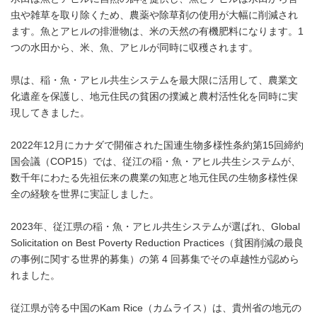
虫や雑草を取り除くため、農薬や除草剤の使用が大幅に削減され
ます。魚とアヒルの排泄物は、米の天然の有機肥料になります。1
つの水田から、米、魚、アヒルが同時に収穫されます。
県は、稲・魚・アヒル共生システムを最大限に活用して、農業文
化遺産を保護し、地元住民の貧困の撲滅と農村活性化を同時に実
現してきました。
2022年12月にカナダで開催された国連生物多様性条約第15回締約
国会議（COP15）では、従江の稲・魚・アヒル共生システムが、
数千年にわたる先祖伝来の農業の知恵と地元住民の生物多様性保
全の経験を世界に実証しました。
2023年、従江県の稲・魚・アヒル共生システムが選ばれ、Global
Solicitation on Best Poverty Reduction Practices（貧困削減の最良
の事例に関する世界的募集）の第 4 回募集でその卓越性が認めら
れました。
従江県が誇る中国のKam Rice（カムライス）は、貴州省の地元の