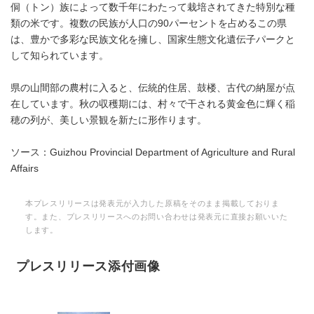
侗（トン）族によって数千年にわたって栽培されてきた特別な種
類の米です。複数の民族が人口の90パーセントを占めるこの県
は、豊かで多彩な民族文化を擁し、国家生態文化遺伝子パークと
して知られています。
県の山間部の農村に入ると、伝統的住居、鼓楼、古代の納屋が点
在しています。秋の収穫期には、村々で干される黄金色に輝く稲
穂の列が、美しい景観を新たに形作ります。
ソース：Guizhou Provincial Department of Agriculture and Rural
Affairs
本プレスリリースは発表元が入力した原稿をそのまま掲載しておりま
す。また、プレスリリースへのお問い合わせは発表元に直接お願いいた
します。
プレスリリース添付画像