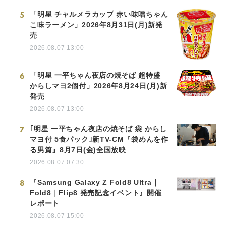
5
「明星 チャルメラカップ 赤い味噌ちゃん
こ味ラーメン」2026年8月31日(月)新発
売
2026.08.07 13:00
6
「明星 一平ちゃん夜店の焼そば 超特盛
からしマヨ2個付」2026年8月24日(月)新
発売
2026.08.07 13:00
7
｢明星 一平ちゃん夜店の焼そば 袋 からし
マヨ付 5食パック｣新TV-CM『袋めんを作
る男篇』8月7日(金)全国放映
2026.08.07 07:30
8
『Samsung Galaxy Z Fold8 Ultra｜
Fold8｜Flip8 発売記念イベント』開催
レポート
2026.08.07 15:00