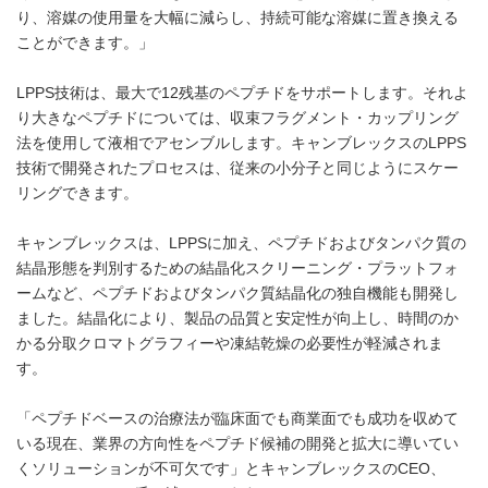
り、溶媒の使用量を大幅に減らし、持続可能な溶媒に置き換える
ことができます。」
LPPS技術は、最大で12残基のペプチドをサポートします。それよ
り大きなペプチドについては、収束フラグメント・カップリング
法を使用して液相でアセンブルします。キャンブレックスのLPPS
技術で開発されたプロセスは、従来の小分子と同じようにスケー
リングできます。
キャンブレックスは、LPPSに加え、ペプチドおよびタンパク質の
結晶形態を判別するための結晶化スクリーニング・プラットフォ
ームなど、ペプチドおよびタンパク質結晶化の独自機能も開発し
ました。結晶化により、製品の品質と安定性が向上し、時間のか
かる分取クロマトグラフィーや凍結乾燥の必要性が軽減されま
す。
「ペプチドベースの治療法が臨床面でも商業面でも成功を収めて
いる現在、業界の方向性をペプチド候補の開発と拡大に導いてい
くソリューションが不可欠です」とキャンブレックスのCEO、