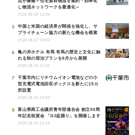
点が稼働～住宅資材物流を集約・効率化
し物流ネットワークを最適化～
2026.08.06 13:00
5
中国と米国の経済界が関係を強化し、サ
プライチェーン協力の新たな機会を模索
2026.08.07 10:00
6
亀の井ホテル 有馬 有馬の歴史と文化に触
れる秋の宿泊プランを9月から展開
2026.08.06 11:00
7
千葉市内にリチウムイオン電池などの小
型充電式電池回収ボックスを新たに15カ
所設置
2026.08.05 16:00
8
富山県商工会議所青年部連合会 創立50周
年記念祝賀会 「DJ盆踊り」を開催します
2026.08.04 15:25