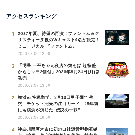
アクセスランキング
1
2027年夏、待望の再演！ファントム＆ク
リスティーヌ役のWキャスト4名が決定！
ミュージカル 『ファントム』
2026.08.06 12:00
2
「明星 一平ちゃん夜店の焼そば 超特盛
からしマヨ2個付」2026年8月24日(月)新
発売
2026.08.07 13:00
3
横浜vs沖縄尚学、8月10日甲子園で激
突 チケット完売の注目カード…28年前
にも横浜が演じた“伝説の一戦”
2026.08.07 19:00
4
神奈川県厚木市に初の自社運営型物流拠