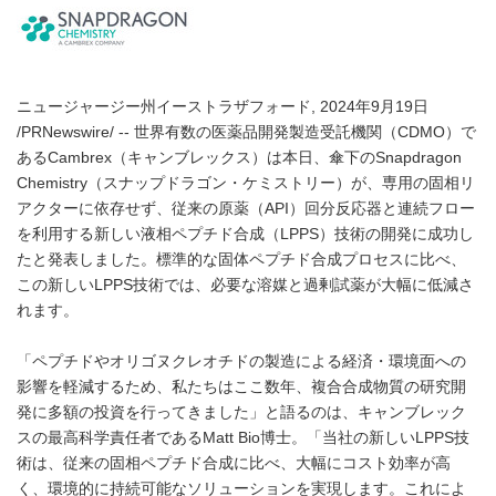
ニュージャージー州イーストラザフォード, 2024年9月19日
/PRNewswire/ -- 世界有数の医薬品開発製造受託機関（CDMO）で
あるCambrex（キャンブレックス）は本日、傘下のSnapdragon
Chemistry（スナップドラゴン・ケミストリー）が、専用の固相リ
アクターに依存せず、従来の原薬（API）回分反応器と連続フロー
を利用する新しい液相ペプチド合成（LPPS）技術の開発に成功し
たと発表しました。標準的な固体ペプチド合成プロセスに比べ、
この新しいLPPS技術では、必要な溶媒と過剰試薬が大幅に低減さ
れます。
「ペプチドやオリゴヌクレオチドの製造による経済・環境面への
影響を軽減するため、私たちはここ数年、複合合成物質の研究開
発に多額の投資を行ってきました」と語るのは、キャンブレック
スの最高科学責任者であるMatt Bio博士。「当社の新しいLPPS技
術は、従来の固相ペプチド合成に比べ、大幅にコスト効率が高
く、環境的に持続可能なソリューションを実現します。これによ