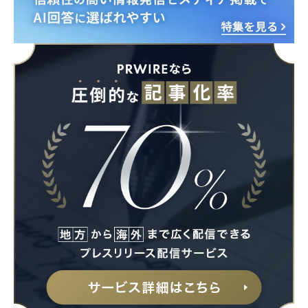
Japanese
English