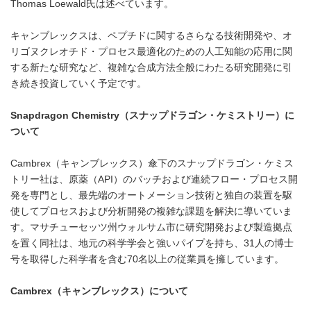
Thomas Loewald氏は述べています。
キャンブレックスは、ペプチドに関するさらなる技術開発や、オ
リゴヌクレオチド・プロセス最適化のための人工知能の応用に関
する新たな研究など、複雑な合成方法全般にわたる研究開発に引
き続き投資していく予定です。
Snapdragon Chemistry
（スナップドラゴン・ケミストリー）に
ついて
Cambrex（キャンブレックス）傘下のスナップドラゴン・ケミス
トリー社は、原薬（API）のバッチおよび連続フロー・プロセス開
発を専門とし、最先端のオートメーション技術と独自の装置を駆
使してプロセスおよび分析開発の複雑な課題を解決に導いていま
す。マサチューセッツ州ウォルサム市に研究開発および製造拠点
を置く同社は、地元の科学学会と強いパイプを持ち、31人の博士
号を取得した科学者を含む70名以上の従業員を擁しています。
Cambrex
（キャンブレックス）について