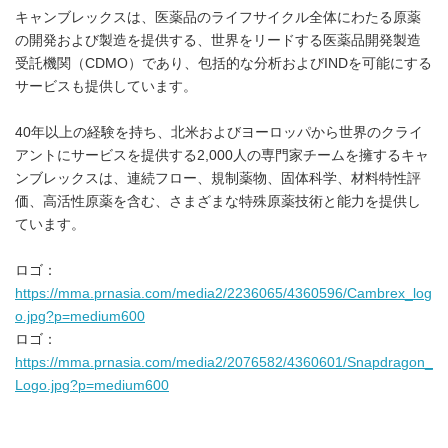
キャンブレックスは、医薬品のライフサイクル全体にわたる原薬
の開発および製造を提供する、世界をリードする医薬品開発製造
受託機関（CDMO）であり、包括的な分析およびINDを可能にする
サービスも提供しています。
40年以上の経験を持ち、北米およびヨーロッパから世界のクライ
アントにサービスを提供する2,000人の専門家チームを擁するキャ
ンブレックスは、連続フロー、規制薬物、固体科学、材料特性評
価、高活性原薬を含む、さまざまな特殊原薬技術と能力を提供し
ています。
ロゴ：
https://mma.prnasia.com/media2/2236065/4360596/Cambrex_log
o.jpg?p=medium600
ロゴ：
https://mma.prnasia.com/media2/2076582/4360601/Snapdragon_
Logo.jpg?p=medium600