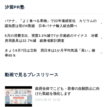
汐留PR塾
バナナ、「よく食べる果物」で22年連続首位 カリウムの
認知度は初の4割超 日本バナナ輸入組合調べ
6月の消費支出、実質3.3%減で7か月連続のマイナス 冷暖
房用器具は22.7%減 総務省家計調査
きょう8月7日は立秋 西日本は1か月平均気温「高い」確
率60％
動画で見るプレスリリース
政府全体でこども・若者の自殺防止に向
けた取組を強化します
2026.08.07 14:00