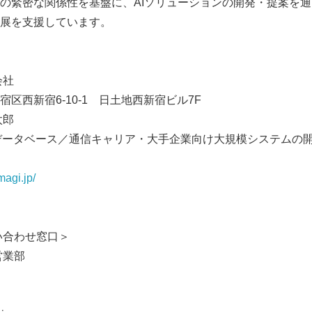
の緊密な関係性を基盤に、AIソリューションの開発・提案を
展を支援しています。
English
会社
区西新宿6-10-1 日土地西新宿ビル7F
太郎
識データベース／通信キャリア・大手企業向け大規模システムの
magi.jp/
問い合わせ窓口＞
営業部