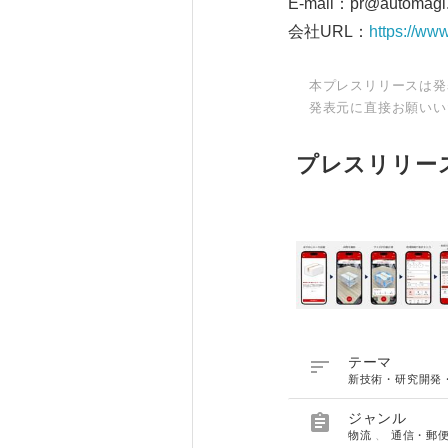
E-mail：pr@automagi.
会社URL：
https://www
本プレスリリースは発
発表元に直接お願いい
プレスリリー

テーマ
新技術・研究開発

ジャンル
物流
、
通信・郵