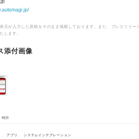
jp
.automagi.jp/
表元が入力した原稿をそのまま掲載しております。また、プレスリリー
たします。
ス添付画像
・特許
便
、
アプリ
、
システムインテグレーション