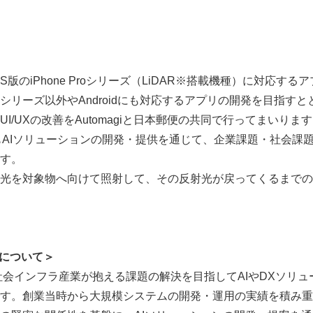
版のiPhone Proシリーズ（LiDAR※搭載機種）に対応す
 Proシリーズ以外やAndroidにも対応するアプリの開発を目指
I/UXの改善をAutomagiと日本郵便の共同で行ってまいりま
今後もAIソリューションの開発・提供を通じて、企業課題・社会課
す。
ー光を対象物へ向けて照射して、その反射光が戻ってくるまで
Japanese
会社について＞
社は社会インフラ産業が抱える課題の解決を目指してAIやDXソリ
す。創業当時から大規模システムの開発・運用の実績を積み重