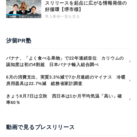
スリリースを起点に広がる情報発信の
好循環【堺市様】
導入事例一覧を見る
汐留PR塾
バナナ、「よく食べる果物」で22年連続首位 カリウムの
認知度は初の4割超 日本バナナ輸入組合調べ
6月の消費支出、実質3.3%減で7か月連続のマイナス 冷暖
房用器具は22.7%減 総務省家計調査
きょう8月7日は立秋 西日本は1か月平均気温「高い」確
率60％
動画で見るプレスリリース