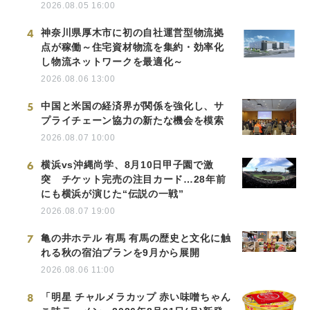
2026.08.05 16:00
4
神奈川県厚木市に初の自社運営型物流拠
点が稼働～住宅資材物流を集約・効率化
し物流ネットワークを最適化～
2026.08.06 13:00
5
中国と米国の経済界が関係を強化し、サ
プライチェーン協力の新たな機会を模索
2026.08.07 10:00
6
横浜vs沖縄尚学、8月10日甲子園で激
突 チケット完売の注目カード…28年前
にも横浜が演じた“伝説の一戦”
2026.08.07 19:00
7
亀の井ホテル 有馬 有馬の歴史と文化に触
れる秋の宿泊プランを9月から展開
2026.08.06 11:00
8
「明星 チャルメラカップ 赤い味噌ちゃん