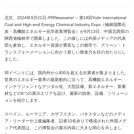
北京、2024年9月21日 /PRNewswire/ -- 第18回Yulin International
Coal and High-end Energy Chemical Industry Expo（楡林国際石
炭・高機能エネルギー化学産業博覧会）が9月13日、中国北西部の
陝西省楡林市で開幕しました。この催しには外国メディアの代表
団も参加し、エネルギー資源が豊富なこの都市で、グリーン・ト
ランスフォーメーションに向かう新しい推進力を目の当たりにし
ました。
同イベントには、国内外から800を超える出展者が集まりました。
世界のエネルギー業界の最新動向に沿って、高機能エネルギー、
インテリジェントなデジタル化、大型設備、新エネルギー、新素
材などの6つの展示エリアを設け、最新の技術、設備、ソリューシ
ョンを紹介します。
スペイン、ルーマニア、カザフスタン、パキスタンなどのメディ
ア・リーダーや上級編集者、記者10名余りで構成された外国メデ
ィア代表団は、この博覧会の展示内容に大きな関心を示しまし