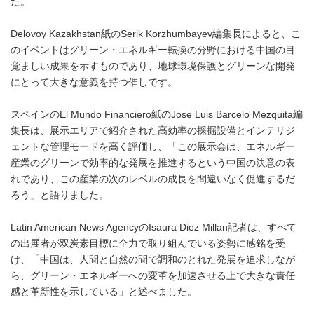
た。
Delovoy Kazakhstan紙のSerik Korzhumbayev編集長によると、こ
のイベントはグリーン・エネルギー転換の分野における中国の目
覚ましい成果を示すものであり、地球環境保護とグリーンな開発
にとって大きな意義を持つ催しです。
スペインのEl Mundo Financiero紙のJose Luis Barcelo Mezquita編
集長は、展示エリアで紹介された高効率の採掘設備とインテリジ
ェントな管理モードを高く評価し、「この展示会は、エネルギー
産業のグリーンで効率的な発展を推進するという中国の決意の表
れであり、この産業の次のレベルの成長を間違いなく促進するだ
ろう」と語りました。
Latin American News AgencyのIsaura Diez Millan記者は、すべて
の出展者が双炭素目標に全力で取り組んでいる姿勢に感銘を受
け、「中国は、人間と自然の間で調和のとれた発展を追求しなが
ら、グリーン・エネルギーへの変革を加速させる上で大きな責任
感と革新性を示している」と述べました。