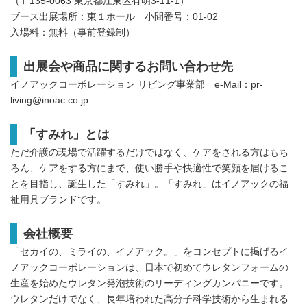
（〒135-0063 東京都江東区有明3-11-1）
ブース出展場所：東１ホール 小間番号：01-02
⼊場料：無料（事前登録制）
出展会や商品に関するお問い合わせ先
イノアックコーポレーション リビング事業部 e-Mail：pr-
living@inoac.co.jp
「すみれ」とは
ただ介護の現場で活躍するだけではなく、ケアをされる方はもち
ろん、ケアをする方にまで、使い勝手や快適性で笑顔を届けるこ
とを目指し、誕生した「すみれ」。「すみれ」はイノアックの福
祉用具ブランドです。
会社概要
「セカイの、ミライの、イノアック。」をコンセプトに掲げるイ
ノアックコーポレーションは、日本で初めてウレタンフォームの
生産を始めたウレタン発泡技術のリーディングカンパニーです。
ウレタンだけでなく、長年培われた高分子科学技術から生まれる