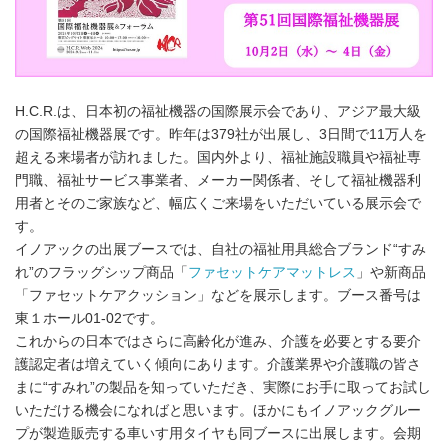
H.C.R.は、⽇本初の福祉機器の国際展⽰会であり、アジア最大級
の国際福祉機器展です。昨年は379社が出展し、3日間で11万人を
超える来場者が訪れました。国内外より、福祉施設職員や福祉専
⾨職、福祉サービス事業者、メーカー関係者、そして福祉機器利
⽤者とそのご家族など、幅広くご来場をいただいている展⽰会で
す。
イノアックの出展ブースでは、自社の福祉⽤具総合ブランド“すみ
れ”のフラッグシップ商品「
ファセットケアマットレス
」や新商品
「ファセットケアクッション」などを展⽰します。ブース番号は
東１ホール01-02です。
これからの日本ではさらに高齢化が進み、介護を必要とする要介
護認定者は増えていく傾向にあります。介護業界や介護職の皆さ
まに“すみれ”の製品を知っていただき、実際にお手に取ってお試し
いただける機会になればと思います。ほかにもイノアックグルー
プが製造販売する車いす用タイヤも同ブースに出展します。会期