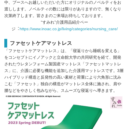
中、ブースへお越しいただいた方にオリジナルのノベルティをお
渡しします。ノベルティの数には限りがありますので、無くなり
次第終了します。皆さまのご来場お待ちしております。
“すみれ”介護⽤品紹介ペー
ジ︓
https://www.inoac.co.jp/living/categories/nursing_care/
ファセットケアマットレス
「ファセットケアマットレス」は、「寝返りから睡眠を変える」
をコンセプトにイノアックと⽴命館⼤学の共同研究を経て、開発
されたウレタンフォーム製国産マットレス「ファセットマットレ
ス」に、介護に必要な機能を追加した介護⽤マットレスです。3層
ハイブリッド構造と反発性の⾼い素材と荷重により六⾓形に沈み
こむ「ファセット」独⾃の構造がマットレス全体に施され、肩や
腰などをやさしく包みながら、スムーズな寝返りへ導きます。