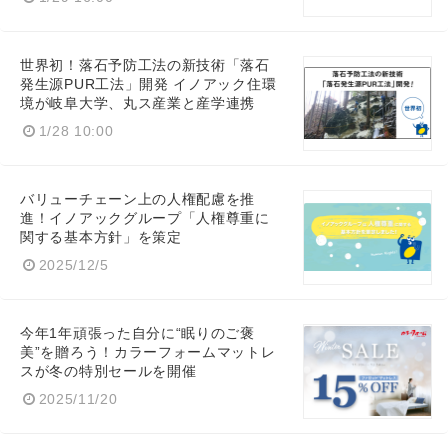
世界初！落石予防工法の新技術「落石
発生源PUR工法」開発 イノアック住環
境が岐阜大学、丸ス産業と産学連携
1/28 10:00
バリューチェーン上の人権配慮を推
進！イノアックグループ「人権尊重に
関する基本方針」を策定
2025/12/5
今年1年頑張った自分に“眠りのご褒
美”を贈ろう！カラーフォームマットレ
スが冬の特別セールを開催
2025/11/20