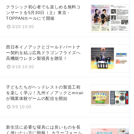
クラシック初心者でも楽しめる無料コ
Japanese
ンサートを5月30日（土）東京・
TOPPANホールにて開催
3/20 10:00
English
西日本イノアックとゴールドパートナ
ー契約を結ぶ広島ドラゴンフライズへ
高機能ウレタン製寝具を贈呈！
3/18 10:00
子どもたちがヘッドレストの製造工程
を楽しく学ぶ！九州イノアックとmiraii
が職業体験ゲームの配信を開始
3/9 10:00
新生活に必要な寝具には良いものを長
く使いたい方に朗報！ カラーフォーム