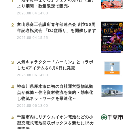
1
「地中海本まぐろ」フェア-8月7日（金）
より期間・数量限定で販売-
2026.08.04 14:00
2
富山県商工会議所青年部連合会 創立50周
年記念祝賀会 「DJ盆踊り」を開催します
2026.08.04 15:25
3
人気キャラクター「ムーミン」とコラボ
した4アイテムを8月6日に発売
2026.08.06 14:00
4
神奈川県厚木市に初の自社運営型物流拠
点が稼働～住宅資材物流を集約・効率化
し物流ネットワークを最適化～
2026.08.06 13:00
5
千葉市内にリチウムイオン電池などの小
型充電式電池回収ボックスを新たに15カ