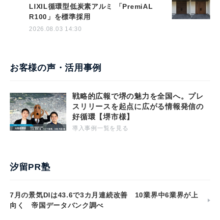
LIXIL循環型低炭素アルミ 「PremiAL
R100」を標準採用
2026.08.03 14:30
お客様の声・活用事例
戦略的広報で堺の魅力を全国へ。プレ
スリリースを起点に広がる情報発信の
好循環【堺市様】
導入事例一覧を見る
汐留PR塾
7月の景気DIは43.6で3カ月連続改善 10業界中6業界が上
向く 帝国データバンク調べ