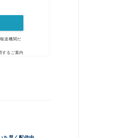
。
、報道機関だ
関するご案内
いち早く配信中