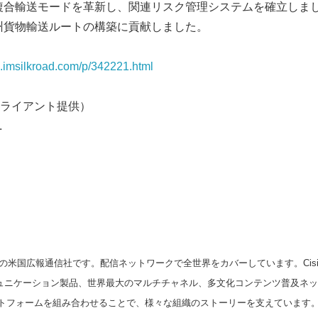
複合輸送モードを革新し、関連リスク管理システムを確立しま
州貨物輸送ルートの構築に貢献しました。
Japanese
en.imsilkroad.com/p/342221.html
ライアント提供）
.
English
の米国広報通信社です。配信ネットワークで全世界をカバーしています。Cision
スコミュニケーション製品、世界最大のマルチチャネル、多文化コンテンツ普及ネ
トフォームを組み合わせることで、様々な組織のストーリーを支えています