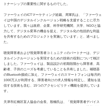
トナーシップの重要性に関するものでした。
ファーウェイのICTマーケティング総裁、周軍氏は、「ファーウェ
イは中国のデジタルインクルージョン戦略を支援することに尽力
しています。我々は政府、企業、科学研究機関、大学、NGOと協
力して、デジタル変革の機会を捉え、デジタル化の包括的な利益
を共有するためのプロジェクトを実施しています」と、述べまし
た。
聴覚障害者および視覚障害者コミュニティのパートナーは、デジ
タルインクルージョンを実現するための技術の役割について検討
しました。ファーウェイは、製品設計の初期段階から障害者、高
齢者、子供のニーズを考慮していることを共有しました。補聴器
のBluetooth接続に加え、ファーウェイのスマートフォンは毎月約
1000万人が利用する、障害者向けの求人情報を特定し、通知を送
信する技術も含む、15つのアクセシビリティ機能を提供していま
す。
天津市紅橋区盲人協会の会長、殷楠氏は、「視覚障害者デバイス