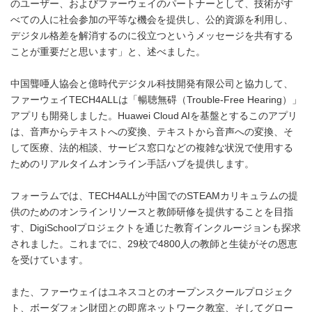
のユーザー、およびファーウェイのパートナーとして、技術がす
べての人に社会参加の平等な機会を提供し、公的資源を利用し、
デジタル格差を解消するのに役立つというメッセージを共有する
ことが重要だと思います」と、述べました。
中国聾唖人協会と億時代デジタル科技開発有限公司と協力して、
ファーウェイTECH4ALLは「暢聴無碍（Trouble-Free Hearing）」
アプリも開発しました。Huawei Cloud AIを基盤とするこのアプリ
は、音声からテキストへの変換、テキストから音声への変換、そ
して医療、法的相談、サービス窓口などの複雑な状況で使用する
ためのリアルタイムオンライン手話ハブを提供します。
フォーラムでは、TECH4ALLが中国でのSTEAMカリキュラムの提
供のためのオンラインリソースと教師研修を提供することを目指
す、DigiSchoolプロジェクトを通じた教育インクルージョンも探求
されました。これまでに、29校で4800人の教師と生徒がその恩恵
を受けています。
また、ファーウェイはユネスコとのオープンスクールプロジェク
ト、ボーダフォン財団との即席ネットワーク教室、そしてグロー