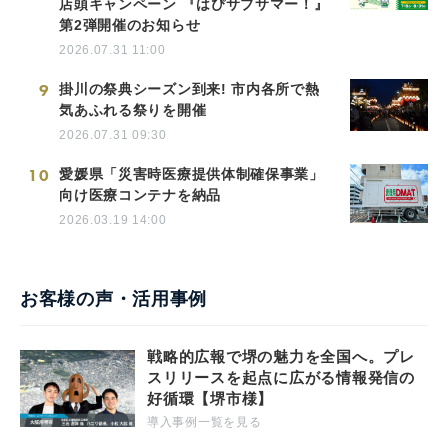
店頭キャンペーン 『はぴサブサマー！』
第2弾開催のお知らせ
2026.07.31 11:00
9
掛川の祭典シーズン到来! 市内各所で熱
気あふれる祭りを開催
2026.07.31 09:30
10
愛媛県「災害時医療提供体制確保事業」
向け医療コンテナを納品
2026.03.19 14:00
お客様の声・活用事例
戦略的広報で堺の魅力を全国へ。プレ
スリリースを起点に広がる情報発信の
好循環【堺市様】
導入事例一覧を見る