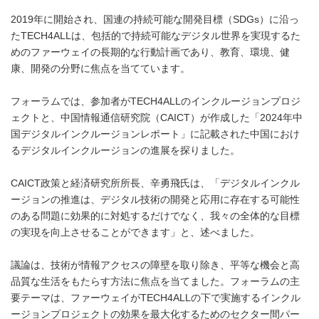
2019年に開始され、国連の持続可能な開発目標（SDGs）に沿っ
たTECH4ALLは、包括的で持続可能なデジタル世界を実現するた
めのファーウェイの長期的な行動計画であり、教育、環境、健
康、開発の分野に焦点を当てています。
フォーラムでは、参加者がTECH4ALLのインクルージョンプロジ
ェクトと、中国情報通信研究院（CAICT）が作成した「2024年中
国デジタルインクルージョンレポート」に記載された中国におけ
るデジタルインクルージョンの進展を探りました。
CAICT政策と経済研究所所長、辛勇飛氏は、「デジタルインクル
ージョンの推進は、デジタル技術の開発と応用に存在する可能性
のある問題に効果的に対処するだけでなく、我々の全体的な目標
の実現を向上させることができます」と、述べました。
議論は、技術が情報アクセスの障壁を取り除き、平等な機会と高
品質な生活をもたらす方法に焦点を当てました。フォーラムの主
要テーマは、ファーウェイがTECH4ALLの下で実施するインクル
ージョンプロジェクトの効果を最大化するためのセクター間パー