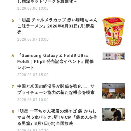
し物流ネットワークを最適化～
2026.08.06 13:00
5
「明星 チャルメラカップ 赤い味噌ちゃん
こ味ラーメン」2026年8月31日(月)新発
売
2026.08.07 13:00
6
『Samsung Galaxy Z Fold8 Ultra｜
Fold8｜Flip8 発売記念イベント』開催
レポート
2026.08.07 15:00
7
中国と米国の経済界が関係を強化し、サ
プライチェーン協力の新たな機会を模索
2026.08.07 10:00
8
｢明星 一平ちゃん夜店の焼そば 袋 からし
マヨ付 5食パック｣新TV-CM『袋めんを作
る男篇』8月7日(金)全国放映
2026.08.07 07:30