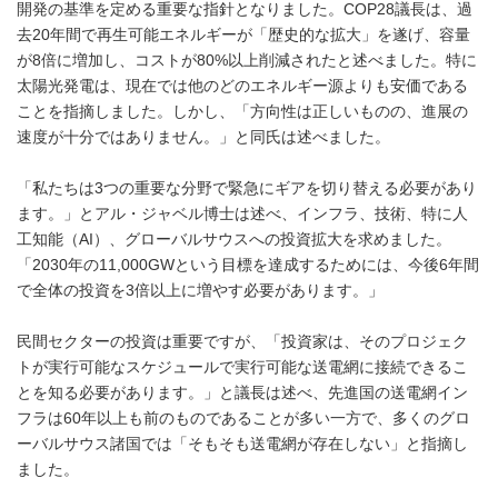
開発の基準を定める重要な指針となりました。COP28議長は、過
去20年間で再生可能エネルギーが「歴史的な拡大」を遂げ、容量
が8倍に増加し、コストが80%以上削減されたと述べました。特に
太陽光発電は、現在では他のどのエネルギー源よりも安価である
ことを指摘しました。しかし、「方向性は正しいものの、進展の
速度が十分ではありません。」と同氏は述べました。
「私たちは3つの重要な分野で緊急にギアを切り替える必要があり
ます。」とアル・ジャベル博士は述べ、インフラ、技術、特に人
工知能（AI）、グローバルサウスへの投資拡大を求めました。
「2030年の11,000GWという目標を達成するためには、今後6年間
で全体の投資を3倍以上に増やす必要があります。」
民間セクターの投資は重要ですが、「投資家は、そのプロジェク
トが実行可能なスケジュールで実行可能な送電網に接続できるこ
とを知る必要があります。」と議長は述べ、先進国の送電網イン
フラは60年以上も前のものであることが多い一方で、多くのグロ
ーバルサウス諸国では「そもそも送電網が存在しない」と指摘し
ました。