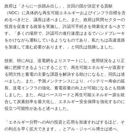
政府は「さらに一歩踏み出し」、次回の国が決定する貢献
（NDC）に具体的な再生可能エネルギーおよびインフラ目標を含
めるべきだと、議長は述べました。また、政府は民間セクターの
投資を促進する政策を実施し、許認可手続きを簡素化するべきで
す。「多くの場所で、許認可の進行速度はまるでハンドブレーキ
をかけながら運転しているようなものであり、私たちは高速道路
を加速して進む必要があります。」と同氏は指摘しました。
技術、特にAIは、送電網をよりスマートにし、使用状況をより正
確に把握できるようにすることで、再生可能エネルギーが直面す
る間欠性と蓄電の主要な課題を解決する助けになると、同氏は述
べました。また、予測メンテナンスにより、バッテリー寿命の延
長、送電インフラの強化、蓄電容量の向上が可能になるとも指摘
しました。また、AIはベースロードと再生可能エネルギー源を統
合して炭素効率を最大化し、エネルギー安全保障を強化するのに
役立つ可能性があると述べました。
「エネルギー分野へのAIの投資と応用を加速すればするほど、そ
の利点を早く拡大できます。」とアル・ジャベル博士は述べ、