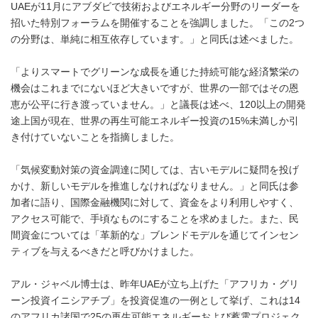
UAEが11月にアブダビで技術およびエネルギー分野のリーダーを
招いた特別フォーラムを開催することを強調しました。「この2つ
の分野は、単純に相互依存しています。」と同氏は述べました。
「よりスマートでグリーンな成長を通じた持続可能な経済繁栄の
機会はこれまでにないほど大きいですが、世界の一部ではその恩
恵が公平に行き渡っていません。」と議長は述べ、120以上の開発
途上国が現在、世界の再生可能エネルギー投資の15%未満しか引
き付けていないことを指摘しました。
「気候変動対策の資金調達に関しては、古いモデルに疑問を投げ
かけ、新しいモデルを推進しなければなりません。」と同氏は参
加者に語り、国際金融機関に対して、資金をより利用しやすく、
アクセス可能で、手頃なものにすることを求めました。また、民
間資金については「革新的な」ブレンドモデルを通じてインセン
ティブを与えるべきだと呼びかけました。
アル・ジャベル博士は、昨年UAEが立ち上げた「アフリカ・グリ
ーン投資イニシアチブ」を投資促進の一例として挙げ、これは14
のアフリカ諸国で25の再生可能エネルギーおよび蓄電プロジェク