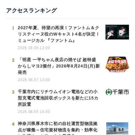
アクセスランキング
1
2027年夏、待望の再演！ファントム＆ク
リスティーヌ役のWキャスト4名が決定！
ミュージカル 『ファントム』
2026.08.06 12:00
2
「明星 一平ちゃん夜店の焼そば 超特盛
からしマヨ2個付」2026年8月24日(月)新
発売
2026.08.07 13:00
3
千葉市内にリチウムイオン電池などの小
型充電式電池回収ボックスを新たに15カ
所設置
2026.08.05 16:00
4
神奈川県厚木市に初の自社運営型物流拠
点が稼働～住宅資材物流を集約・効率化