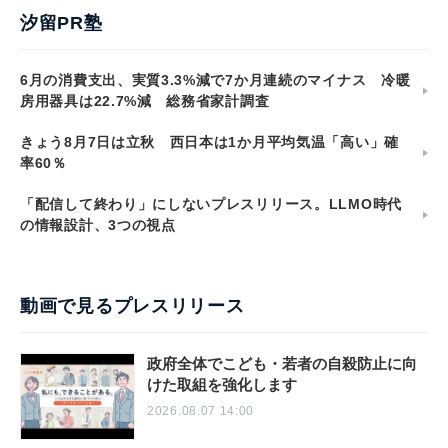
汐留PR塾
6月の消費支出、実質3.3%減で7か月連続のマイナス 冷暖
房用器具は22.7%減 総務省家計調査
きょう8月7日は立秋 西日本は1か月平均気温「高い」確
率60％
「配信して終わり」にしないプレスリリース。LLMO時代
の情報設計、3つの視点
動画で見るプレスリリース
政府全体でこども・若者の自殺防止に向
けた取組を強化します
2026.08.07 14:00