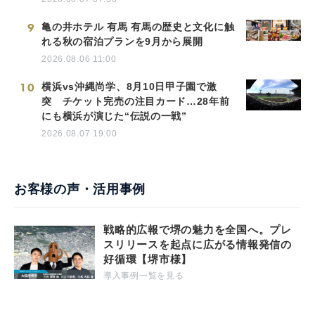
9
亀の井ホテル 有馬 有馬の歴史と文化に触
れる秋の宿泊プランを9月から展開
2026.08.06 11:00
10
横浜vs沖縄尚学、8月10日甲子園で激
突 チケット完売の注目カード…28年前
にも横浜が演じた“伝説の一戦”
2026.08.07 19:00
お客様の声・活用事例
戦略的広報で堺の魅力を全国へ。プレ
スリリースを起点に広がる情報発信の
好循環【堺市様】
導入事例一覧を見る