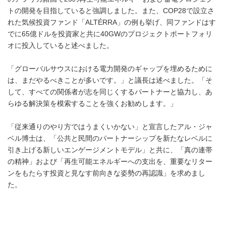
トの開発を目指していると強調しました。また、COP28で設立さ
れた気候投資ファンド「ALTÉRRA」の例も挙げ、同ファンドはす
でに65億ドルを投資家と共に40GWのプロジェクトポートフォリ
オに投入していると述べました。
「グローバルサウスにおける電力開発のギャップを埋めるために
は、まだやるべきことが多いです。」と議長は述べました。「そ
して、すべての関係者が志を同じくするパートナーと協力し、あ
らゆる解決策を模索することを強くお勧めします。」
「従来通りのやり方ではうまくいかない」と宣言したアル・ジャ
ベル博士は、「公共と民間のパートナーシップを新たなレベルに
引き上げる新しいエンゲージメントモデル」と共に、「真の連帯
の精神」および「再生可能エネルギーへの支出を、重要なリター
ンをもたらす投資と見なす前向きな姿勢の再認識」を求めまし
た。