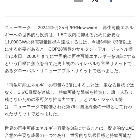
ニューヨーク、, 2024年9月25日 /PRNewswire/ -- 再生可能エネル
ギーへの世界的な投資は、1.5℃以内に抑えるために必要な
11,000GWの発電容量目標を達成するには、今後6年間で3倍以上
にする必要があると、COP28議長のサルタン・アル・ジャベル博
士は本日、2030年までに世界的に再生可能エネルギーを3倍にする
という目標に焦点を当てた史上初のハイレベルな官民サミットで
あるグローバル・リニューアブル・サミットで述べました。
「再生可能エネルギーの容量を3倍にすることは、単なる目標では
なく、1.5℃目標を達成し、持続可能な繁栄を推進し、誰一人取り
残さないための不可欠な推進力です。」とアル・ジャベル博士
は、ニューヨークで開催された第79回国連総会の一環として行わ
れたサミットで述べました。
世界の再生可能エネルギー容量を3倍にすることは、歴史的なUAE
合意の主要な成果の一つであり、世界的な気候目標と持続可能な