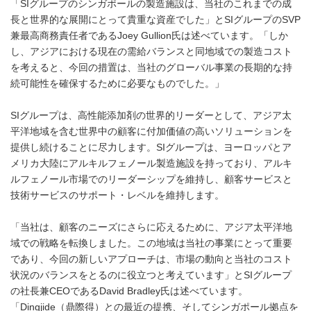
「SIグループのシンガポールの製造施設は、当社のこれまでの成
長と世界的な展開にとって貴重な資産でした」とSIグループのSVP
兼最高商務責任者であるJoey Gullion氏は述べています。「しか
し、アジアにおける現在の需給バランスと同地域での製造コスト
を考えると、今回の措置は、当社のグローバル事業の長期的な持
続可能性を確保するために必要なものでした。」
SIグループは、高性能添加剤の世界的リーダーとして、アジア太
平洋地域を含む世界中の顧客に付加価値の高いソリューションを
提供し続けることに尽力します。SIグループは、ヨーロッパとア
メリカ大陸にアルキルフェノール製造施設を持っており、アルキ
ルフェノール市場でのリーダーシップを維持し、顧客サービスと
技術サービスのサポート・レベルを維持します。
「当社は、顧客のニーズにさらに応えるために、アジア太平洋地
域での戦略を転換しました。この地域は当社の事業にとって重要
であり、今回の新しいアプローチは、市場の動向と当社のコスト
状況のバランスをとるのに役立つと考えています」とSIグループ
の社長兼CEOであるDavid Bradley氏は述べています。
「Dingjide（鼎際得）との最近の提携、そしてシンガポール拠点を