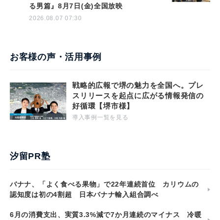
る男篇』8月7日(金)全国放映
2026.08.07 07:30
お客様の声・活用事例
戦略的広報で堺の魅力を全国へ。プレ
スリリースを起点に広がる情報発信の
好循環【堺市様】
導入事例一覧を見る
汐留PR塾
バナナ、「よく食べる果物」で22年連続首位 カリウムの
認知度は初の4割超 日本バナナ輸入組合調べ
6月の消費支出、実質3.3%減で7か月連続のマイナス 冷暖