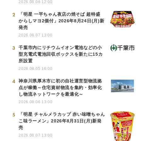
2026.08.06 12:00
2
「明星 一平ちゃん夜店の焼そば 超特盛
からしマヨ2個付」2026年8月24日(月)新
発売
2026.08.07 13:00
3
千葉市内にリチウムイオン電池などの小
型充電式電池回収ボックスを新たに15カ
所設置
2026.08.05 16:00
4
神奈川県厚木市に初の自社運営型物流拠
点が稼働～住宅資材物流を集約・効率化
し物流ネットワークを最適化～
2026.08.06 13:00
5
「明星 チャルメラカップ 赤い味噌ちゃん
こ味ラーメン」2026年8月31日(月)新発
売
2026.08.07 13:00