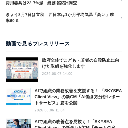
房用器具は22.7%減 総務省家計調査
きょう8月7日は立秋 西日本は1か月平均気温「高い」確
率60％
動画で見るプレスリリース
政府全体でこども・若者の自殺防止に向
けた取組を強化します
2026.08.07 14:00
AIで組織の業務改善を支援する！ 「SKYSEA
Client View」の新CM「AI働き方分析レポー
トサービス」篇を公開
2026.08.06 11:04
AIで組織の改善点を見抜く！「SKYSEA
Client View」の新テレビCM「チームの変