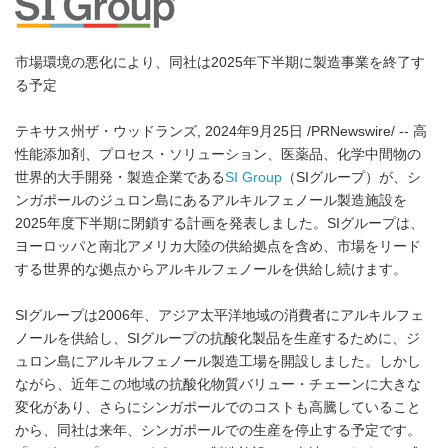
市場環境の悪化により、同社は2025年下半期に製造事業を終了す
る予定
テキサス州ザ・ウッドランズ, 2024年9月25日 /PRNewswire/ -- 高
性能添加剤、プロセス・ソリューション、医薬品、化学中間物の
世界的大手開発・製造企業である
SI Group
（SIグループ）が、シ
ンガポールのジュロン島にあるアルキルフェノール製造施設を
2025年度下半期に閉鎖する計画を発表しました。SIグループは、
ヨーロッパと南北アメリカ大陸の供給拠点を含め、市場をリード
する世界的な拠点からアルキルフェノールを供給し続けます。
SIグループは2006年、アジア太平洋地域の消費者にアルキルフェ
ノールを供給し、SIグループの抗酸化製品を生産するために、ジ
ュロン島にアルキルフェノール製造工場を開設しました。しかし
ながら、近年この地域の抗酸化物質バリュー・チェーンに大きな
変化があり、さらにシンガポールでのコストも高騰していること
から、同社は来年、シンガポールでの生産を停止する予定です。