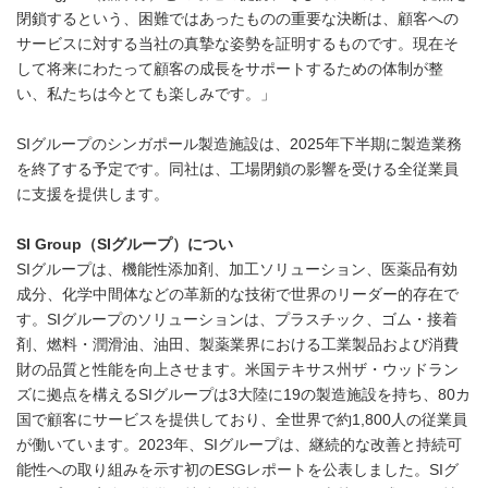
閉鎖するという、困難ではあったものの重要な決断は、顧客への
サービスに対する当社の真摯な姿勢を証明するものです。現在そ
して将来にわたって顧客の成長をサポートするための体制が整
い、私たちは今とても楽しみです。」
SIグループのシンガポール製造施設は、2025年下半期に製造業務
を終了する予定です。同社は、工場閉鎖の影響を受ける全従業員
に支援を提供します。
SI Group
（
SI
グループ）につい
SIグループは、機能性添加剤、加工ソリューション、医薬品有効
成分、化学中間体などの革新的な技術で世界のリーダー的存在で
す。SIグループのソリューションは、プラスチック、ゴム・接着
剤、燃料・潤滑油、油田、製薬業界における工業製品および消費
財の品質と性能を向上させます。米国テキサス州ザ・ウッドラン
ズに拠点を構えるSIグループは3大陸に19の製造施設を持ち、80カ
国で顧客にサービスを提供しており、全世界で約1,800人の従業員
が働いています。2023年、SIグループは、継続的な改善と持続可
能性への取り組みを示す初のESGレポートを公表しました。SIグ