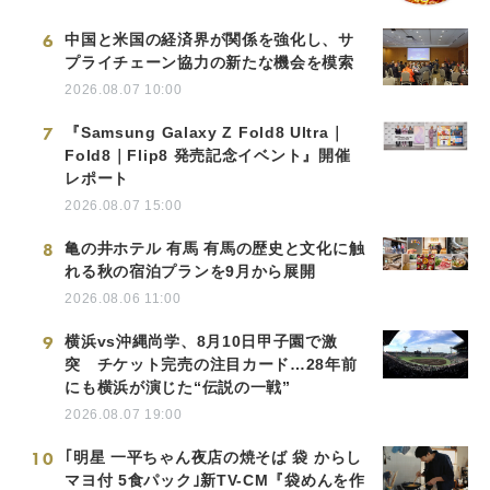
6
中国と米国の経済界が関係を強化し、サ
プライチェーン協力の新たな機会を模索
2026.08.07 10:00
7
『Samsung Galaxy Z Fold8 Ultra｜
Fold8｜Flip8 発売記念イベント』開催
レポート
2026.08.07 15:00
8
亀の井ホテル 有馬 有馬の歴史と文化に触
れる秋の宿泊プランを9月から展開
2026.08.06 11:00
9
横浜vs沖縄尚学、8月10日甲子園で激
突 チケット完売の注目カード…28年前
にも横浜が演じた“伝説の一戦”
2026.08.07 19:00
10
｢明星 一平ちゃん夜店の焼そば 袋 からし
マヨ付 5食パック｣新TV-CM『袋めんを作