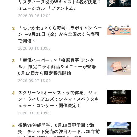
リスティーヌ役のWキャスト4名が決定！
ミュージカル 『ファントム』
2026.08.06 12:00
2
「ちいかわ」×くら寿司コラボキャンペー
ン ～8月21日（金）から全国のくら寿司
で開催～
2026.08.10 10:00
3
「横濱ハーバー」×「柳原良平 アンク
ル」 限定コラボ商品＆メニューが登場
8月17日から限定販売開始
2026.08.07 13:00
4
スクリーン×オーケストラで体感。ジョ
ン・ウィリアムズ：シネマ・スペクタキ
ュラー・コンサート開催決定！
2026.08.08 10:00
5
横浜vs沖縄尚学、8月10日甲子園で激
突 チケット完売の注目カード…28年前