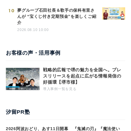
10
夢グループ石田社長＆歌手の保科有里さ
んが “宝くじ付き定期預金”を楽しくご紹
介
2026.08.10 10:00
お客様の声・活用事例
戦略的広報で堺の魅力を全国へ。プレ
スリリースを起点に広がる情報発信の
好循環【堺市様】
導入事例一覧を見る
汐留PR塾
2026阿波おどり、あす11日開幕 『鬼滅の刃』『魔法使い