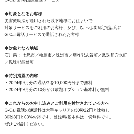
G-Call国内/国際通話サービス
◆
対象となるお客様
災害救助法が適用された以下地域にお住まいで
対象サービスをご利用のお客様、及び、以下地域固定電話宛に
G-Call電話サービスで通話されたお客様
◆
対象となる地域
石川県： 七尾市／輪島市／珠洲市／羽咋郡志賀町／鳳珠郡穴水町
／鳳珠郡能登町
◆
特別措置の内容
・2024年9月分の通話料を10,000円分まで無料
・2024年9月分の10分かけ放題オプション基本料が無料
◆
これからのお申し込みとご利用を検討されている方へ
G-Call電話の通話料は大手キャリアの30秒22円と比較し
30秒8円と63%お得です。登録料/基本料は一切無料です。
ぜひご検討ください。