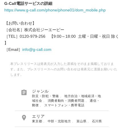
G-Call電話サービスの詳細
https://www.g-call.com/phone/phone01/dom_mobile.php
【お問い合わせ】
［会社名］株式会社ジーエーピー
［TEL］0120-979-256 【9:00～18:00 土曜・日曜・祝日 除く
】
［Email］
info@g-call.com
本プレスリリースは発表元が入力した原稿をそのまま掲載しておりま
す。また、プレスリリースへのお問い合わせは発表元に直接お願いいた
します。

ジャンル
防災・防犯・警備
、
地方自治・地域経済・地
域社会
、
消費者動向・消費者問題
、
通信・
郵便
、
スマートフォン・携帯電話

エリア
東京都
、
中部・北陸地方
、
富山県
、
石川県