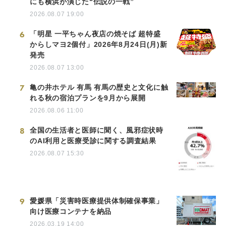
にも横浜が演じた“伝説の一戦”
2026.08.07 19:00
6
「明星 一平ちゃん夜店の焼そば 超特盛
からしマヨ2個付」2026年8月24日(月)新
発売
2026.08.07 13:00
7
亀の井ホテル 有馬 有馬の歴史と文化に触
れる秋の宿泊プランを9月から展開
2026.08.06 11:00
8
全国の生活者と医師に聞く、風邪症状時
のAI利用と医療受診に関する調査結果
2026.08.07 15:30
9
愛媛県「災害時医療提供体制確保事業」
向け医療コンテナを納品
2026.03.19 14:00