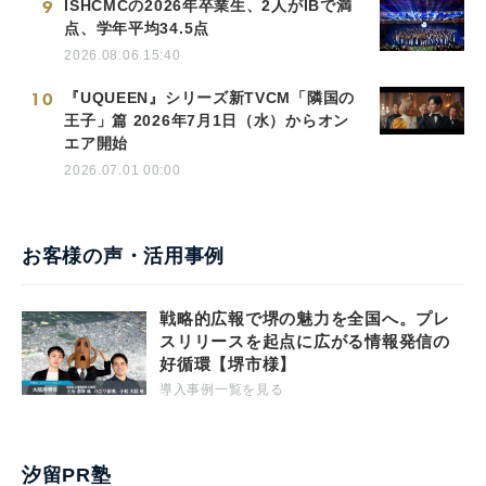
9
ISHCMCの2026年卒業生、2人がIBで満
点、学年平均34.5点
2026.08.06 15:40
10
『UQUEEN』シリーズ新TVCM「隣国の
王子」篇 2026年7月1日（水）からオン
エア開始
2026.07.01 00:00
お客様の声・活用事例
戦略的広報で堺の魅力を全国へ。プレ
スリリースを起点に広がる情報発信の
好循環【堺市様】
導入事例一覧を見る
汐留PR塾