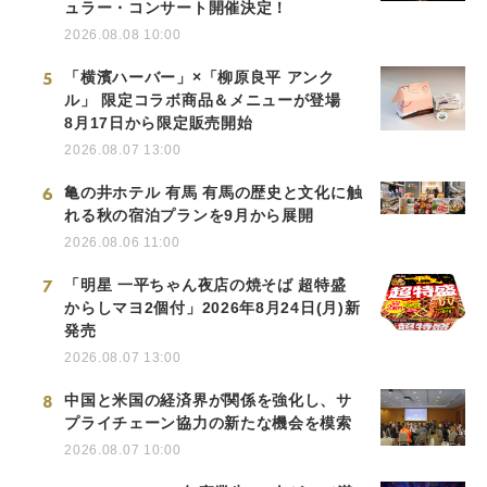
ュラー・コンサート開催決定！
2026.08.08 10:00
5
「横濱ハーバー」×「柳原良平 アンク
ル」 限定コラボ商品＆メニューが登場
8月17日から限定販売開始
2026.08.07 13:00
6
亀の井ホテル 有馬 有馬の歴史と文化に触
れる秋の宿泊プランを9月から展開
2026.08.06 11:00
7
「明星 一平ちゃん夜店の焼そば 超特盛
からしマヨ2個付」2026年8月24日(月)新
発売
2026.08.07 13:00
8
中国と米国の経済界が関係を強化し、サ
プライチェーン協力の新たな機会を模索
2026.08.07 10:00