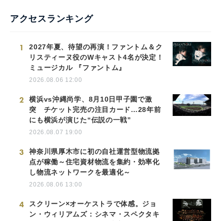
アクセスランキング
1
2027年夏、待望の再演！ファントム＆ク
リスティーヌ役のWキャスト4名が決定！
ミュージカル 『ファントム』
2026.08.06 12:00
2
横浜vs沖縄尚学、8月10日甲子園で激
突 チケット完売の注目カード…28年前
にも横浜が演じた“伝説の一戦”
2026.08.07 19:00
3
神奈川県厚木市に初の自社運営型物流拠
点が稼働～住宅資材物流を集約・効率化
し物流ネットワークを最適化～
2026.08.06 13:00
4
スクリーン×オーケストラで体感。ジョ
ン・ウィリアムズ：シネマ・スペクタキ