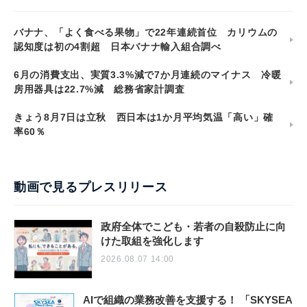
バナナ、「よく食べる果物」で22年連続首位 カリウムの
認知度は初の4割超 日本バナナ輸入組合調べ
6月の消費支出、実質3.3%減で7か月連続のマイナス 冷暖
房用器具は22.7%減 総務省家計調査
きょう8月7日は立秋 西日本は1か月平均気温「高い」確
率60％
動画で見るプレスリリース
政府全体でこども・若者の自殺防止に向
けた取組を強化します
2026.08.07 14:00
AIで組織の業務改善を支援する！ 「SKYSEA