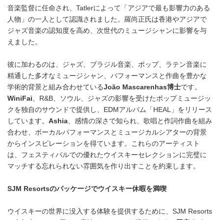
音楽監督に任命され、Tatlerによって「アジアで最も影響力のある
人物」の一人として認識されました。羅尚正氏は香港やアジアで
ジャズ音楽の認知度を高め、次世代のミュージシャンに影響を与
えました。
彼に加わるのは、ジャズ、ブラジル音楽、ポップ、ラテン音楽に
精通した多才なミュージシャン、パフォーマンスと作曲を豊かな
学術的背景と組み合わせている
João Mascarenhas
博士
です。
WiniFai
、R&B、ソウル、ジャズの影響を受けたポップミュージッ
クを独自のサウンドで提供し、EDMアルバム「HEAL」をリリース
しています。
Ashia
、感情の深さで知られ、歌唱と作詞作曲を組み
合わせ、ボーカルパフォーマンスとミュージカルシアターの背景
からインスピレーションを得ています。これらのアーティスト
は、フェスティバルでの優れたウイスキーセレクションに完璧に
マッチする忘れられない雰囲気を作り出すことを約束します。
SJM Resorts
のパッケージでウイスキー休暇を満喫
ウイスキーの世界に没入する体験を提供するために、SJM Resorts