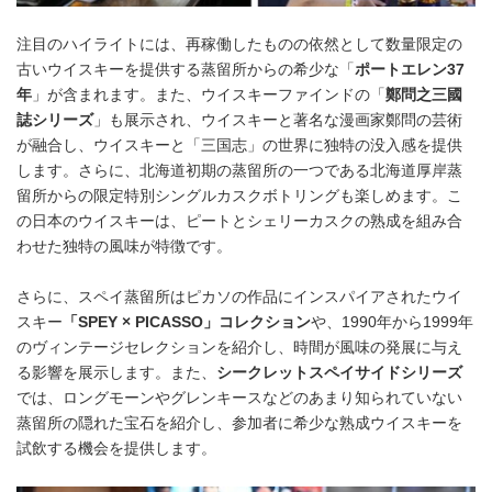
注目のハイライトには、再稼働したものの依然として数量限定の
古いウイスキーを提供する蒸留所からの希少な「
ポートエレン
37
年
」が含まれます。また、ウイスキーファインドの「
鄭問之三國
誌シリーズ
」も展示され、ウイスキーと著名な漫画家鄭問の芸術
が融合し、ウイスキーと「三国志」の世界に独特の没入感を提供
します。さらに、北海道初期の蒸留所の一つである北海道厚岸蒸
留所からの限定特別シングルカスクボトリングも楽しめます。こ
の日本のウイスキーは、ピートとシェリーカスクの熟成を組み合
わせた独特の風味が特徴です。
さらに、スペイ蒸留所はピカソの作品にインスパイアされたウイ
スキー
「
SPEY
×
PICASSO
」コレクション
や、1990年から1999年
のヴィンテージセレクションを紹介し、時間が風味の発展に与え
る影響を展示します。また、
シークレットスペイサイドシリーズ
では、ロングモーンやグレンキースなどのあまり知られていない
蒸留所の隠れた宝石を紹介し、参加者に希少な熟成ウイスキーを
試飲する機会を提供します。