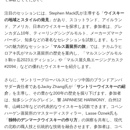
注目のセッションには、Stephen Mack氏が主導する「
ウイスキー
の地域とスタイルの発見
」があり、スコットランド、アイルラン
ド、アメリカ、日本のウイスキーを探求します。参加者は、グレ
ンカダム10年、ティーリングシングルモルト、メーカーズマーク
バーボン、知多などの著名なセレクションを試飲します。もう一
つの魅力的なセッション「
マルス蒸留所の旅
」では、ナカムラヒ
ロアキ氏がマルス蒸留所の歴史を案内し、「マルスシングルモル
ト駒ヶ岳2023エディション」や「マルス屋久島エージングカスク
#2094」などの優れたウイスキーを紹介します。
さらに、サントリーグローバルスピリッツ中国のブランドアンバ
サダー責任者であるJacky Zhang氏が「
サントリーウイスキーの紹
介
」を主導し、その豊かな200年の歴史を掘り下げます。参加者
は、知多シングルグレイン、響 JAPANESE HARMONY、白州12
年、山崎12年などの代表的なウイスキーを試飲できます。コペン
ハーゲン蒸留所のマスターディスティラー、Lasse Öznek氏も
「
独特のデンマークウイスキーの作り方
」の洞察を共有し、現代
の北欧の職人技と伝統的な技術を融合させます。参加者は、コペ