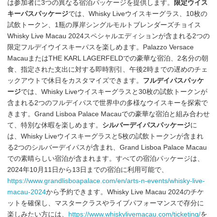
は参加者に3つの異なる宿泊パッケージを提供します。
限定ウイス
キーパスパッケージ
では、Whisky Liveウイスキーグラス、10枚の
試飲トークン、1瓶の厚岸シングルモルトブレンダーズチョイス
Whisky Live Macau 2024スペシャルエディションが含まれる2つの
限定フルデイウイスキーパスを楽しめます。Palazzo Versace
MacauまたはTHE KARL LAGERFELDでの豪華な宿泊、2名分の朝
食、指定された支出に対する即時割引、午後2時までの遅めのチェ
ックアウトで休日をカスタマイズできます。
フルデイパスパッケ
ージ
では、Whisky Liveウイスキーグラスと30枚の試飲トークンが
含まれる2つのフルデイパスで世界中の多様なウイスキーを探索で
きます。Grand Lisboa Palace Macauでの豪華な宿泊と組み合わせ
て、特別な休暇を楽しめます。
シルバーデイパスパッケージ
に
は、Whisky Liveウイスキーグラスと5枚の試飲トークンが含まれ
る2つのシルバーデイパスが含まれ、Grand Lisboa Palace Macau
での素晴らしい宿泊が含まれます。すべての宿泊パッケージは、
2024年10月11日から13日までの宿泊に利用可能で、
https://www.grandlisboapalace.com/en/arts-n-events/whisky-live-
macau-2024
から予約できます。Whisky Live Macau 2024のチケ
ットを確保し、マスタークラスやライブパフォーマンスで存分に
楽しみたい方には、
https://www.whiskylivemacau.com/ticketing/
を