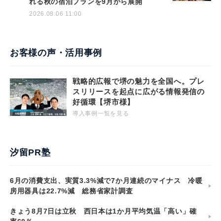
れる秋の宿泊プランを9月から展開
2026.08.06 11:00
お客様の声・活用事例
戦略的広報で堺の魅力を全国へ。プレ
スリリースを起点に広がる情報発信の
好循環【堺市様】
導入事例一覧を見る
汐留PR塾
6月の消費支出、実質3.3%減で7か月連続のマイナス 冷暖
房用器具は22.7%減 総務省家計調査
きょう8月7日は立秋 西日本は1か月平均気温「高い」確