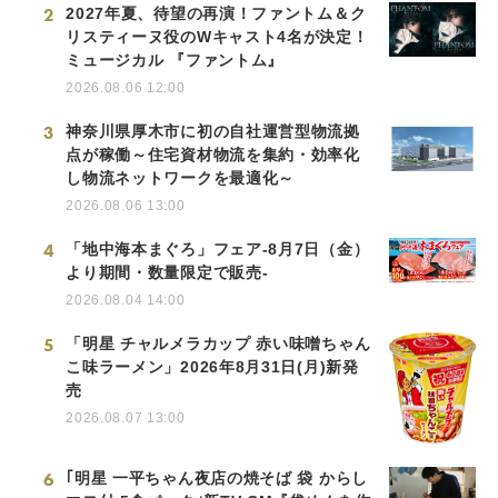
2
2027年夏、待望の再演！ファントム＆ク
リスティーヌ役のWキャスト4名が決定！
ミュージカル 『ファントム』
2026.08.06 12:00
3
神奈川県厚木市に初の自社運営型物流拠
点が稼働～住宅資材物流を集約・効率化
し物流ネットワークを最適化～
2026.08.06 13:00
4
「地中海本まぐろ」フェア-8月7日（金）
より期間・数量限定で販売-
2026.08.04 14:00
5
「明星 チャルメラカップ 赤い味噌ちゃん
こ味ラーメン」2026年8月31日(月)新発
売
2026.08.07 13:00
6
｢明星 一平ちゃん夜店の焼そば 袋 からし