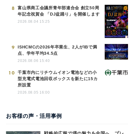
8
富山県商工会議所青年部連合会 創立50周
年記念祝賀会 「DJ盆踊り」を開催します
2026.08.04 15:25
9
ISHCMCの2026年卒業生、2人がIBで満
点、学年平均34.5点
2026.08.06 15:40
10
千葉市内にリチウムイオン電池などの小
型充電式電池回収ボックスを新たに15カ
所設置
2026.08.05 16:00
お客様の声・活用事例
戦略的広報で堺の魅力を全国へ。プレ