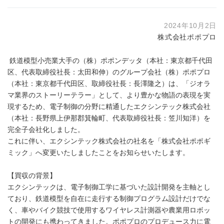
2024年10月2日
株式会社ポポプロ
鉄道模型小売業大手の（株）ポポンデッタ（本社：東京都千代田
区、代表取締役社長：太田和伸）のグループ会社（株）ポポプロ
（本社：東京都千代田区、取締役社長：長澤隆之）は、「ジオラ
マ業界のストーリーテラー」として、より豊かな物語の表現を実
現するため、電子制御の分野に精通したエクシンテック株式会社
（本社：長野県上伊那郡箕輪町、代表取締役社長：笠川知洋）を
完全子会社化しました。
これに伴い、エクシンテック株式会社の社名を「株式会社ポポギ
ミック」へ変更いたしましたことをお知らせいたします。
【買収の背景】
エクシンテックは、電子制御工学に基づいた設計開発を主軸とし
ており、鉄道模型を自在に走行する制御プログラム設計だけでな
く、車やバイク競技で使用するワイヤレス計測器や農業用ロボッ
トの開発にも携わってきました。ポポプロのプロデュース力に電