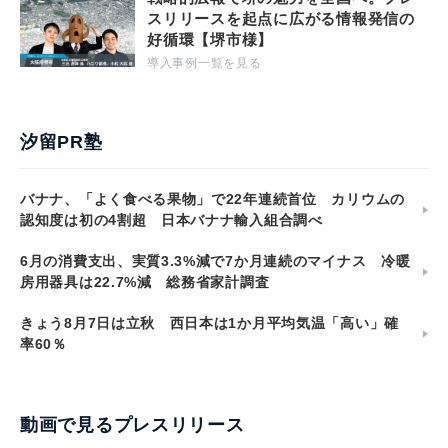
スリリースを起点に広がる情報発信の
好循環【堺市様】
導入事例一覧を見る
汐留PR塾
バナナ、「よく食べる果物」で22年連続首位 カリウムの
認知度は初の4割超 日本バナナ輸入組合調べ
6月の消費支出、実質3.3%減で7か月連続のマイナス 冷暖
房用器具は22.7%減 総務省家計調査
きょう8月7日は立秋 西日本は1か月平均気温「高い」確
率60％
動画で見るプレスリリース