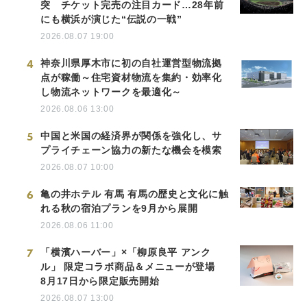
突 チケット完売の注目カード…28年前
にも横浜が演じた“伝説の一戦”
2026.08.07 19:00
4
神奈川県厚木市に初の自社運営型物流拠
点が稼働～住宅資材物流を集約・効率化
し物流ネットワークを最適化～
2026.08.06 13:00
5
中国と米国の経済界が関係を強化し、サ
プライチェーン協力の新たな機会を模索
2026.08.07 10:00
6
亀の井ホテル 有馬 有馬の歴史と文化に触
れる秋の宿泊プランを9月から展開
2026.08.06 11:00
7
「横濱ハーバー」×「柳原良平 アンク
ル」 限定コラボ商品＆メニューが登場
8月17日から限定販売開始
2026.08.07 13:00